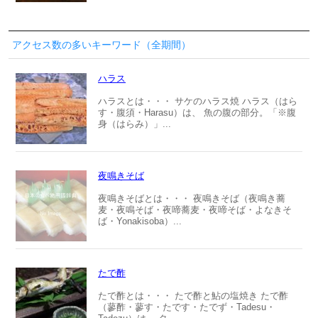
アクセス数の多いキーワード（全期間）
ハラス
ハラスとは・・・ サケのハラス焼 ハラス（はら
す・腹須・Harasu）は、 魚の腹の部分。「※腹
身（はらみ）」...
夜鳴きそば
夜鳴きそばとは・・・ 夜鳴きそば（夜鳴き蕎
麦・夜鳴そば・夜啼蕎麦・夜啼そば・よなきそ
ば・Yonakisoba）...
たで酢
たで酢とは・・・ たで酢と鮎の塩焼き たで酢
（蓼酢・蓼す・たです・たでず・Tadesu・