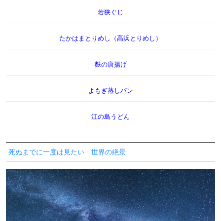
若狭ぐじ
たかはまとりめし（高浜とりめし）
麩の唐揚げ
よもぎ蒸しパン
江の島うどん
死ぬまでに一度は見たい 世界の絶景