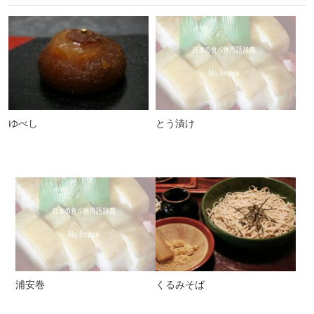
ゆべし
とう漬け
浦安巻
くるみそば