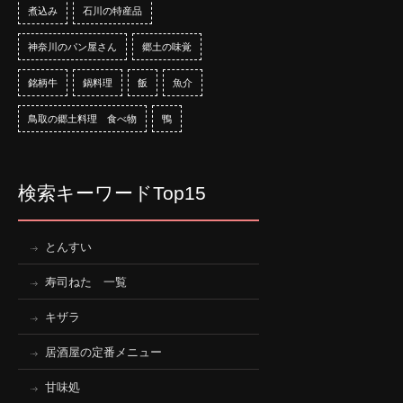
煮込み
石川の特産品
神奈川のパン屋さん
郷土の味覚
銘柄牛
鍋料理
飯
魚介
鳥取の郷土料理 食べ物
鴨
検索キーワードTop15
とんすい
寿司ねた 一覧
キザラ
居酒屋の定番メニュー
甘味処