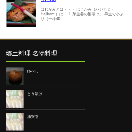
はじかみとは・・・ はじかみ（ハジカミ・
Hajikami）は、 1. 芽生姜の酢漬け。 早生で小ぶ
り（一株40...
郷土料理 名物料理
ゆべし
とう漬け
浦安巻