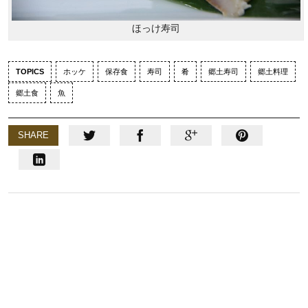
ほっけ寿司
TOPICS
ホッケ
保存食
寿司
肴
郷土寿司
郷土料理
郷土食
魚
SHARE