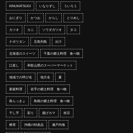
KINUKATSUGI
いなりずし
ういろう
おにぎり
かつお
からし
とりめし
カツオ
カニ
ソウダガツオ
タコ
ナポリタン
五島列島
出汁
北海道のスイーツ
千葉の郷土料理 食べ物
口直し
和歌山県のスーパーマーケット
地域での呼び名
地方名
夏
家庭料理
岩手の郷土料理 食べ物
島らっきょ
島根の郷土料理 食べ物
干し芋
彩り
揚げカマ
枝豆
椎茸
沖縄の特産品
瀬戸内海