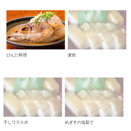
びんた料理
麦炊
干しワラスボ
めぎすの塩茹で