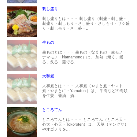
刺し盛り
刺し盛りとは・・・ 刺し盛り（刺盛・刺し盛・
刺盛り・刺しもり・さし盛り・さしもり・サシ盛
り・刺しモリ・さし盛・...
生もの
生ものとは・・・ 生もの（なまもの・生モノ・
ナマモノ・Namamono）は、 加熱（焼く、煮
る、炙る、茹でる、...
大和煮
大和煮とは・・・ 大和煮（やまと煮・ヤマト
煮・やまとに・Yamatoni）は、 牛肉などの肉類
を生姜、醤油、酒...
ところてん
ところてんとは・・・ ところてん（ところ天・
心太・心天・Tokoroten）は、 天草（テングサ）
やオゴノリを...