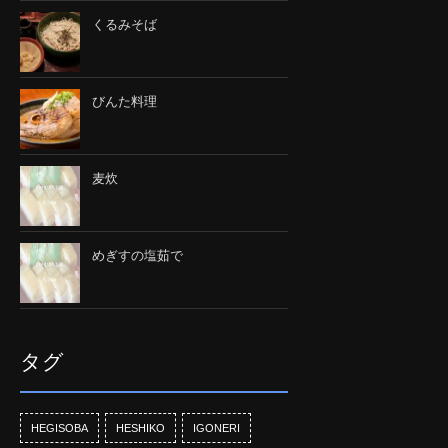
くるみそば
びんた料理
麦炊
めぎすの塩茹で
タグ
HEGISOBA
HESHIKO
IGONERI