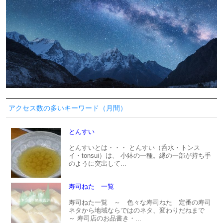
アクセス数の多いキーワード（月間）
とんすい
とんすいとは・・・ とんすい（呑水・トンス
イ・tonsui）は、 小鉢の一種。縁の一部が持ち手
のように突出して...
寿司ねた 一覧
寿司ねた一覧 ～ 色々な寿司ねた 定番の寿司
ネタから地域ならではのネタ、変わりだねまで
～ 寿司店のお品書き・...