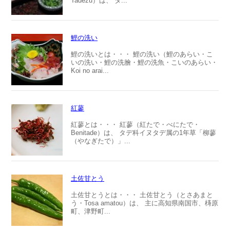
Tadezu）は、 タ...
鯉の洗い
鯉の洗いとは・・・ 鯉の洗い（鯉のあらい・こ
いの洗い・鯉の洗膾・鯉の洗魚・こいのあらい・
Koi no arai...
紅蓼
紅蓼とは・・・ 紅蓼（紅たで・べにたで・
Benitade）は、 タデ科イヌタデ属の1年草「柳蓼
（やなぎたで）」...
土佐甘とう
土佐甘とうとは・・・ 土佐甘とう（とさあまと
う・Tosa amatou）は、 主に高知県南国市、梼原
町、津野町...