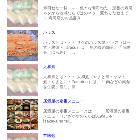
寿司ねた一覧 ～ 色々な寿司ねた 定番の寿司
ネタから地域ならではのネタ、変わりだねまで
～ 寿司店のお品書き・...
ハラス
ハラスとは・・・ サケのハラス焼 ハラス（はら
す・腹須・Harasu）は、 魚の腹の部分。「※腹
身（はらみ）」...
大和煮
大和煮とは・・・ 大和煮（やまと煮・ヤマト
煮・やまとに・Yamatoni）は、 牛肉などの肉類
を生姜、醤油、酒...
居酒屋の定番メニュー
居酒屋の定番メニューとは・・・ 居酒屋の定番
メニュー（いざかやのていばんめにゅー・
Izakaya no tei...
甘味処