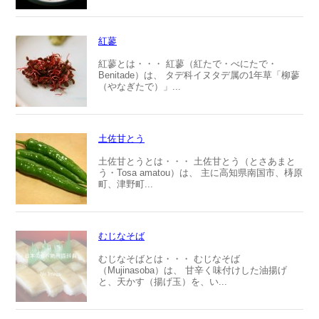
紅蓼
紅蓼とは・・・ 紅蓼（紅たで・べにたで・
Benitade）は、 タデ科イヌタデ属の1年草「柳蓼
（やなぎたで）」...
土佐甘とう
土佐甘とうとは・・・ 土佐甘とう（とさあまと
う・Tosa amatou）は、 主に高知県南国市、梼原
町、津野町...
むじなそば
むじなそばとは・・・ むじなそば
（Mujinasoba）は、 甘辛く味付けした油揚げ
と、天かす（揚げ玉）を、い...