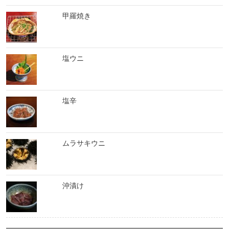
甲羅焼き
塩ウニ
塩辛
ムラサキウニ
沖漬け