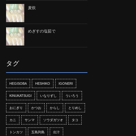
麦炊
めぎすの塩茹で
タグ
HEGISOBA
HESHIKO
IGONERI
KINUKATSUGI
いなりずし
ういろう
おにぎり
かつお
からし
とりめし
カニ
サンマ
ソウダガツオ
タコ
トンカツ
五島列島
出汁