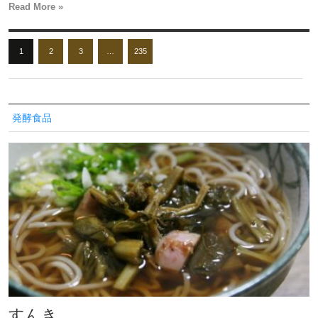
Read More »
1
2
3
…
235
発酵食品
すんき