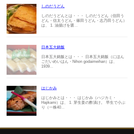
しのだうどん
しのだうどんとは・・・ しのだうどん（信田う
どん・信太うどん・篠田うどん・志乃田うどん）
は、 1. 油揚げを醤...
日本五大銘飯
日本五大銘飯とは・・・ 日本五大銘飯（にほん
ごだいめいはん・Nihon godaimeihan）は、
1939...
はじかみ
はじかみとは・・・ はじかみ（ハジカミ・
Hajikami）は、 1. 芽生姜の酢漬け。 早生で小ぶ
り（一株40...