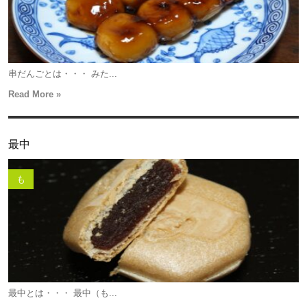
串だんごとは・・・ みた...
Read More »
最中
も
最中とは・・・ 最中（も...