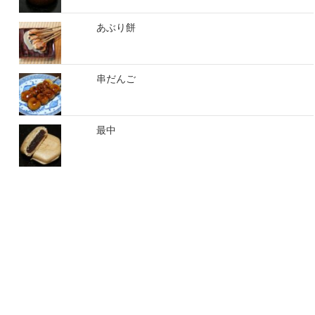
あぶり餅
串だんご
最中