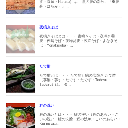
す・腹須・Harasu）は、 魚の腹の部分。「※腹
身（はらみ）」...
夜鳴きそば
夜鳴きそばとは・・・ 夜鳴きそば（夜鳴き蕎
麦・夜鳴そば・夜啼蕎麦・夜啼そば・よなきそ
ば・Yonakisoba）...
たで酢
たで酢とは・・・ たで酢と鮎の塩焼き たで酢
（蓼酢・蓼す・たです・たでず・Tadesu・
Tadezu）は、 タ...
鯉の洗い
鯉の洗いとは・・・ 鯉の洗い（鯉のあらい・こ
いの洗い・鯉の洗膾・鯉の洗魚・こいのあらい・
Koi no arai...