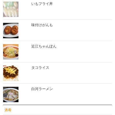
いもフライ丼
味付けがんも
近江ちゃんぽん
タコライス
白河ラーメン
酒肴