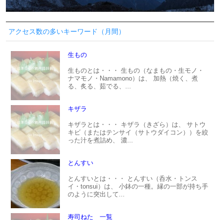
アクセス数の多いキーワード（月間）
生もの
生ものとは・・・ 生もの（なまもの・生モノ・
ナマモノ・Namamono）は、 加熱（焼く、煮
る、炙る、茹でる、...
キザラ
キザラとは・・・ キザラ（きざら）は、 サトウ
キビ（またはテンサイ（サトウダイコン））を絞
った汁を煮詰め、 濃...
とんすい
とんすいとは・・・ とんすい（呑水・トンス
イ・tonsui）は、 小鉢の一種。縁の一部が持ち手
のように突出して...
寿司ねた 一覧