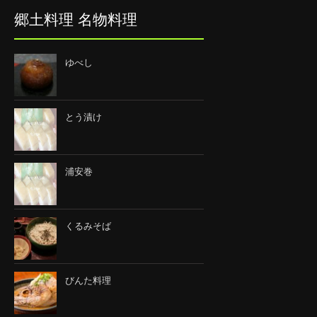
郷土料理 名物料理
ゆべし
とう漬け
浦安巻
くるみそば
びんた料理