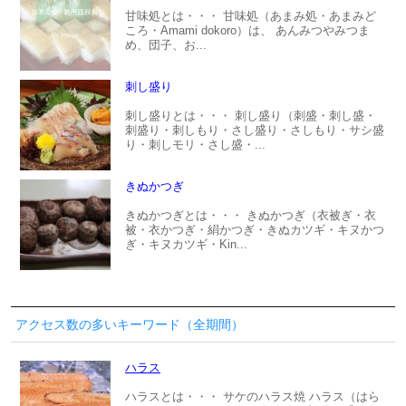
甘味処とは・・・ 甘味処（あまみ処・あまみど
ころ・Amami dokoro）は、 あんみつやみつま
め、団子、お...
刺し盛り
刺し盛りとは・・・ 刺し盛り（刺盛・刺し盛・
刺盛り・刺しもり・さし盛り・さしもり・サシ盛
り・刺しモリ・さし盛・...
きぬかつぎ
きぬかつぎとは・・・ きぬかつぎ（衣被ぎ・衣
被・衣かつぎ・絹かつぎ・きぬカツギ・キヌかつ
ぎ・キヌカツギ・Kin...
アクセス数の多いキーワード（全期間）
ハラス
ハラスとは・・・ サケのハラス焼 ハラス（はら