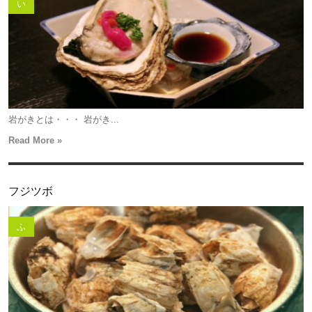
い
岩がきとは・・・ 岩がき...
Read More »
フジツボ
ふ