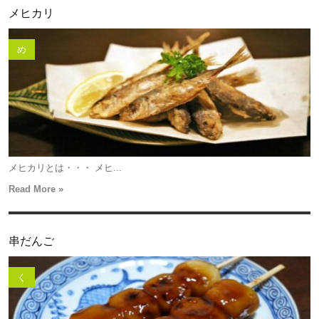
メヒカリ
め
メヒカリとは・・・ メヒ...
Read More »
串だんご
く