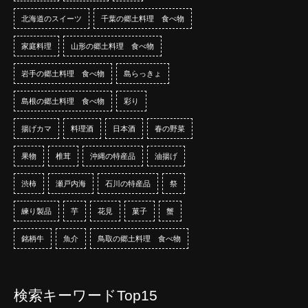
北海道のスイーツ
千葉の郷土料理 食べ物
家庭料理
山形の郷土料理 食べ物
岩手の郷土料理 食べ物
島らっきょ
島根の郷土料理 食べ物
彩り
揚げカマ
料理酒
日本酒
春の野菜
果物
椎茸
沖縄の特産品
油揚げ
渋柿
瀬戸内海
石川の特産品
祭
練り製品
芋
花見
菓子
蟹
銘柄牛
魚介
鳥取の郷土料理 食べ物
検索キーワードTop15