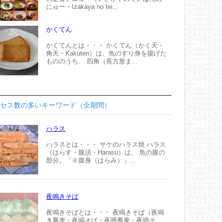
にゅー・Izakaya no tei...
かくてん
かくてんとは・・・ かくてん（かく天・
角天・Kakuten）は、魚のすり身を揚げた
もののうち、 四角（長方形ま...
セス数の多いキーワード（全期間）
ハラス
ハラスとは・・・ サケのハラス焼 ハラス
（はらす・腹須・Harasu）は、 魚の腹の
部分。「※腹身（はらみ）」...
夜鳴きそば
夜鳴きそばとは・・・ 夜鳴きそば（夜鳴
き蕎麦・夜鳴そば・夜啼蕎麦・夜啼そ