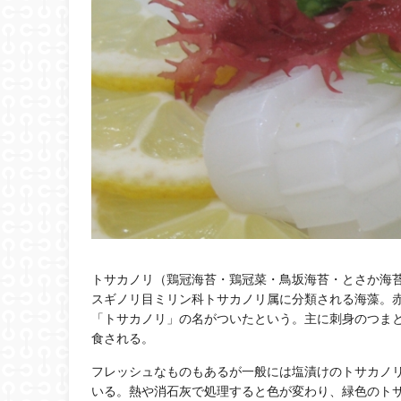
トサカノリ（鶏冠海苔・鶏冠菜・鳥坂海苔・とさか海苔・ト
スギノリ目ミリン科トサカノリ属に分類される海藻。
「トサカノリ」の名がついたという。主に刺身のつま
食される。
フレッシュなものもあるが一般には塩漬けのトサカノ
いる。熱や消石灰で処理すると色が変わり、緑色のト