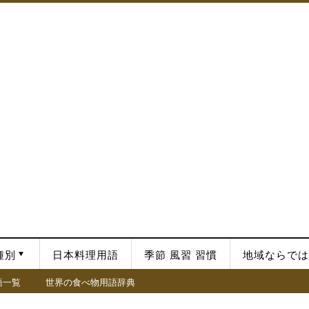
種別
日本料理用語
季節 風習 習慣
地域ならでは
語一覧
世界の食べ物用語辞典