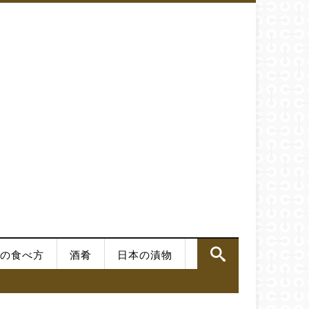
の食べ方
酒肴
日本の漬物