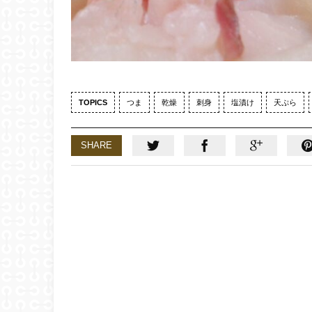
TOPICS
つま
乾燥
刺身
塩漬け
天ぷら
SHARE