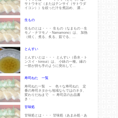
サトウキビ（またはテンサイ（サトウダ
イコン））を絞った汁を煮詰め、 濃...
生もの
生ものとは・・・ 生もの（なまもの・生
モノ・ナマモノ・Namamono）は、 加熱
（焼く、煮る、炙る、茹でる、...
とんすい
とんすいとは・・・ とんすい（呑水・ト
ンスイ・tonsui）は、 小鉢の一種。縁の
一部が持ち手のように突出して...
寿司ねた 一覧
寿司ねた一覧 ～ 色々な寿司ねた 定
番の寿司ネタから地域ならではのネタ、
変わりだねまで ～ 寿司店のお品書
き・...
甘味処
甘味処とは・・・ 甘味処（あまみ処・あ