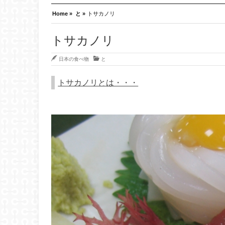
Home »
と »
トサカノリ
トサカノリ
日本の食べ物
と
トサカノリとは・・・