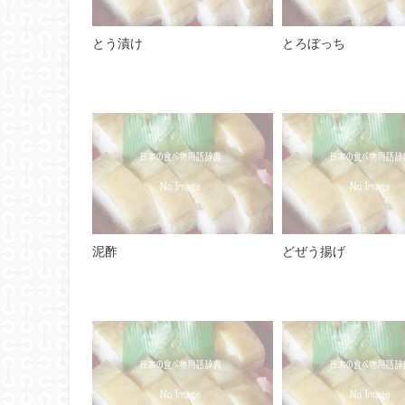
とう漬け
とろぼっち
泥酢
どぜう揚げ