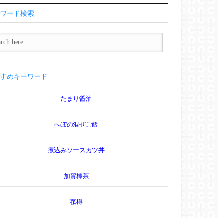
ワード検索
すめキーワード
たまり醤油
へぼの混ぜご飯
煮込みソースカツ丼
加賀棒茶
菰樽