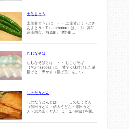
土佐甘とう
土佐甘とうとは・・・ 土佐甘とう（とさ
あまとう・Tosa amatou）は、 主に高知
県南国市、梼原町、津野町...
むじなそば
むじなそばとは・・・ むじなそば
（Mujinasoba）は、 甘辛く味付けした油
揚げと、天かす（揚げ玉）を、い...
しのだうどん
しのだうどんとは・・・ しのだうどん
（信田うどん・信太うどん・篠田うど
ん・志乃田うどん）は、 1. 油揚げを醤...