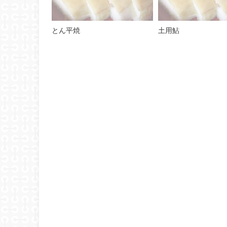
とん平焼
土用鮎