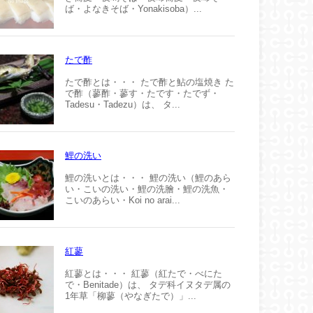
ば・よなきそば・Yonakisoba）...
たで酢
たで酢とは・・・ たで酢と鮎の塩焼き た
で酢（蓼酢・蓼す・たです・たでず・
Tadesu・Tadezu）は、 タ...
鯉の洗い
鯉の洗いとは・・・ 鯉の洗い（鯉のあら
い・こいの洗い・鯉の洗膾・鯉の洗魚・
こいのあらい・Koi no arai...
紅蓼
紅蓼とは・・・ 紅蓼（紅たで・べにた
で・Benitade）は、 タデ科イヌタデ属の
1年草「柳蓼（やなぎたで）」...