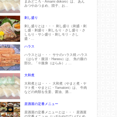
まみどころ・Amami dokoro）は、 あん
みつやみつまめ、団子、お...
刺し盛り
刺し盛りとは・・・ 刺し盛り（刺盛・刺
し盛・刺盛り・刺しもり・さし盛り・さ
しもり・サシ盛り・刺しモリ・さし
盛・...
ハラス
ハラスとは・・・ サケのハラス焼 ハラス
（はらす・腹須・Harasu）は、 魚の腹の
部分。「※腹身（はらみ）」...
大和煮
大和煮とは・・・ 大和煮（やまと煮・ヤ
マト煮・やまとに・Yamatoni）は、 牛肉
などの肉類を生姜、醤油、酒...
居酒屋の定番メニュー
居酒屋の定番メニューとは・・・ 居酒屋
の定番メニュー（いざかやのていばんめ