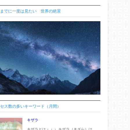
までに一度は見たい 世界の絶景
セス数の多いキーワード（月間）
キザラ
キザラとは・・・ キザラ（きざら）は、