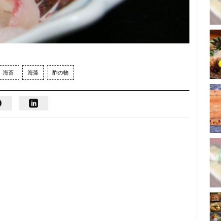
海苔
海藻
酢の物