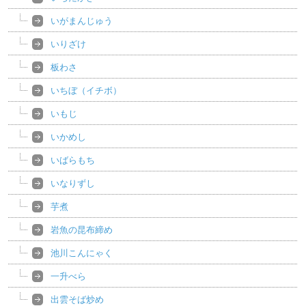
いがまんじゅう
いりざけ
板わさ
いちぼ（イチボ）
いもじ
いかめし
いばらもち
いなりずし
芋煮
岩魚の昆布締め
池川こんにゃく
一升べら
出雲そば炒め