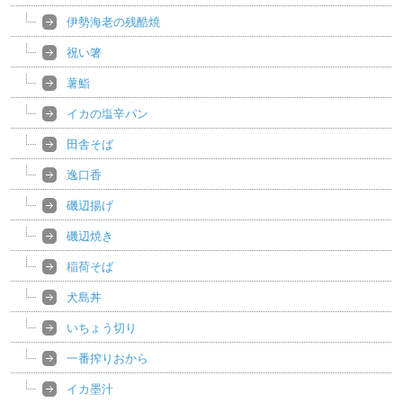
伊勢海老の残酷焼
祝い箸
薯鮨
イカの塩辛パン
田舎そば
逸口香
磯辺揚げ
磯辺焼き
稲荷そば
犬島丼
いちょう切り
一番搾りおから
イカ墨汁