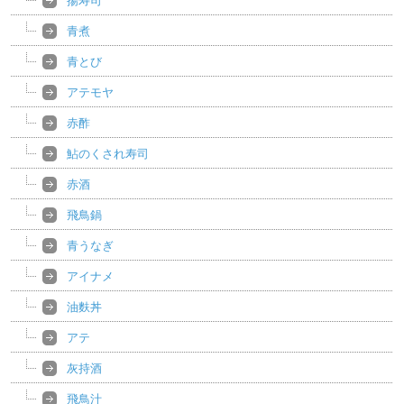
揚寿司
青煮
青とび
アテモヤ
赤酢
鮎のくされ寿司
赤酒
飛鳥鍋
青うなぎ
アイナメ
油麩丼
アテ
灰持酒
飛鳥汁