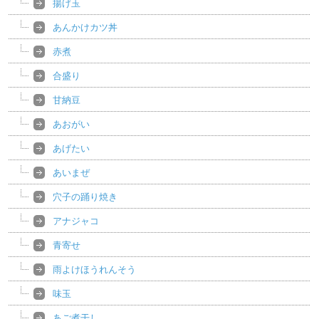
揚げ玉
あんかけカツ丼
赤煮
合盛り
甘納豆
あおがい
あげたい
あいまぜ
穴子の踊り焼き
アナジャコ
青寄せ
雨よけほうれんそう
味玉
あご煮干し