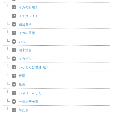
イカの肝焼き
イチョウイモ
磯辺巻き
イカの茶飯
いお
潮来焼き
イカゲソ
いかとんび醤油漬け
板場
板長
いぶりにんじん
一味唐辛子塩
芋たき