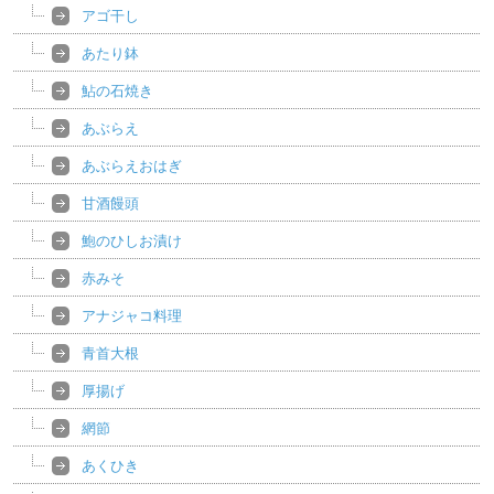
アゴ干し
あたり鉢
鮎の石焼き
あぶらえ
あぶらえおはぎ
甘酒饅頭
鮑のひしお漬け
赤みそ
アナジャコ料理
青首大根
厚揚げ
網節
あくひき