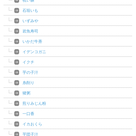
祝い膳
石垣いも
いずみや
岩魚寿司
いかだ牛蒡
イデンコガニ
イクチ
芋の子汁
糸削り
猪粥
煎りみじん粉
一口香
イカおくら
芋団子汁