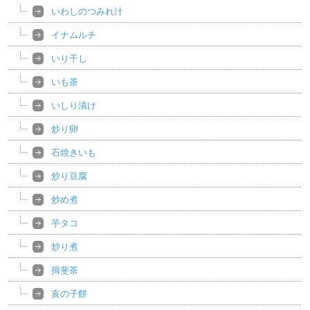
いわしのつみれ汁
イナムルチ
いり干し
いも茶
いしり漬け
炒り卵
石焼きいも
炒り豆腐
炒め煮
芋タコ
炒り煮
揖斐茶
亥の子餅