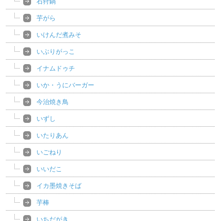
石狩鍋
芋がら
いけんだ煮みそ
いぶりがっこ
イナムドゥチ
いか・うにバーガー
今治焼き鳥
いずし
いたりあん
いごねり
いいだこ
イカ墨焼きそば
芋棒
いちだがき