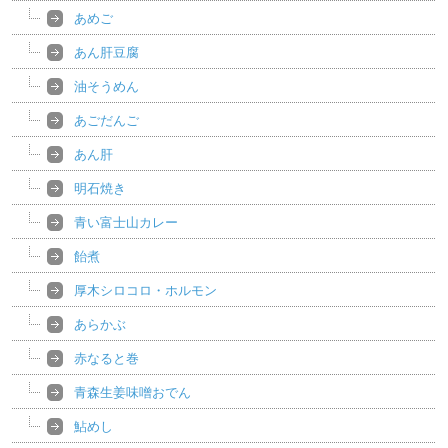
あめご
あん肝豆腐
油そうめん
あごだんご
あん肝
明石焼き
青い富士山カレー
飴煮
厚木シロコロ・ホルモン
あらかぶ
赤なると巻
青森生姜味噌おでん
鮎めし