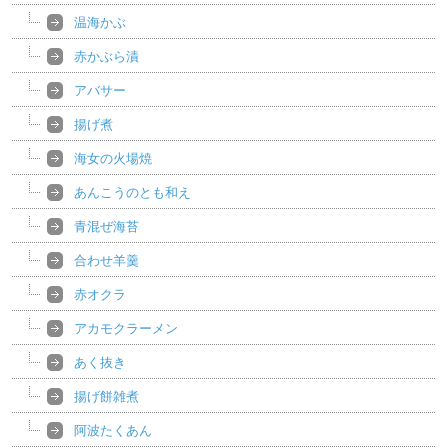
温海かぶ
赤かぶら漬
アバサー
揚げ煮
海女の火場焼
あんこうのとも和え
青混ぜ海苔
合わせ羊羹
赤オクラ
アカモクラーメン
あく抜き
揚げ餅雑煮
阿波たくあん