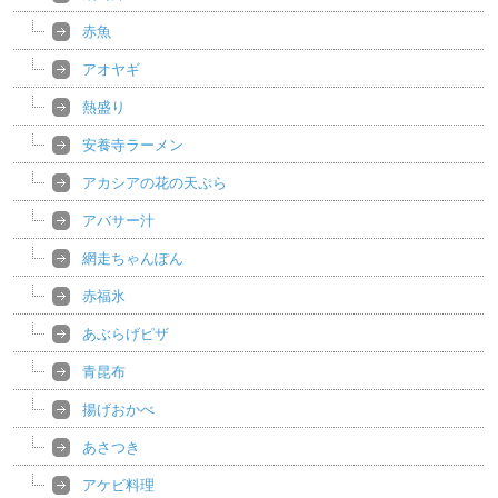
赤魚
アオヤギ
熱盛り
安養寺ラーメン
アカシアの花の天ぷら
アバサー汁
網走ちゃんぽん
赤福氷
あぶらげピザ
青昆布
揚げおかべ
あさつき
アケビ料理