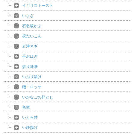
イギリストースト
いさざ
石名坂かぶ
祝だいこん
岩津ネギ
芋おはぎ
炒り味噌
いぶり漬け
磯コロッケ
いかなごの卵とじ
色煮
いくら丼
い鉄揚げ