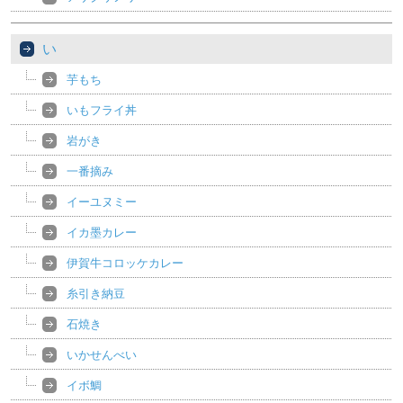
い
芋もち
いもフライ丼
岩がき
一番摘み
イーユヌミー
イカ墨カレー
伊賀牛コロッケカレー
糸引き納豆
石焼き
いかせんべい
イボ鯛