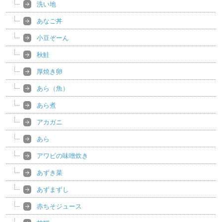
洗い地
あなご丼
小豆ぞーん
秋鮭
厚焼き卵
あら（魚）
あら煮
アカガニ
あら
アワビの味噌炊き
あずき菜
あずまずし
赤ちそジュース