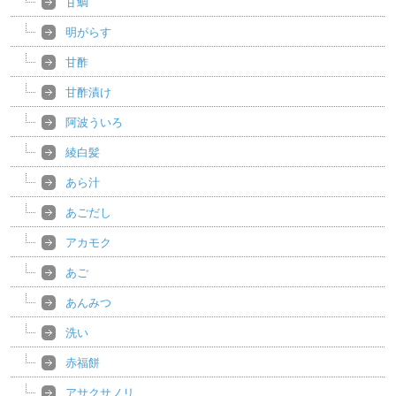
甘鯛
明がらす
甘酢
甘酢漬け
阿波ういろ
綾白髪
あら汁
あごだし
アカモク
あご
あんみつ
洗い
赤福餅
アサクサノリ