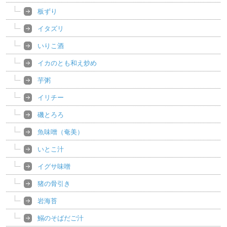
板ずり
イタズリ
いりこ酒
イカのとも和え炒め
芋粥
イリチー
磯とろろ
魚味噌（奄美）
いとこ汁
イグサ味噌
猪の骨引き
岩海苔
鰯のそばだご汁