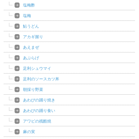
塩梅酢
塩梅
鮎うどん
アカギ握り
あえまぜ
あぶらげ
足利シュウマイ
足利のソースカツ丼
朝採り野菜
あわびの踊り焼き
あわびの踊り食い
アワビの残酷焼
麻の実