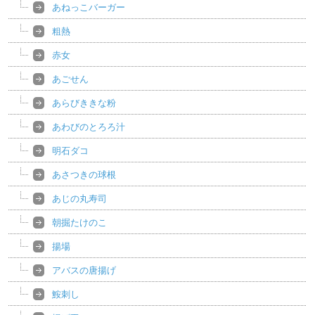
あねっこバーガー
粗熱
赤女
あごせん
あらびききな粉
あわびのとろろ汁
明石ダコ
あさつきの球根
あじの丸寿司
朝掘たけのこ
揚場
アバスの唐揚げ
鮟刺し