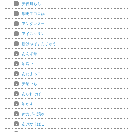
安倍川もち
網走モヨロ鍋
アンダンスー
アイスクリン
揚げゆばまんじゅう
あんず飴
油洗い
あたまっこ
安納いも
あられそば
油かす
赤カブの漬物
あげかまぼこ