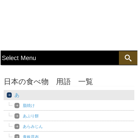
日本の食べ物 用語 一覧
あ
脂焼け
あぶり餅
あらみじん
青板昆布