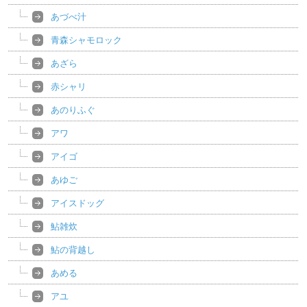
あづべ汁
青森シャモロック
あざら
赤シャリ
あのりふぐ
アワ
アイゴ
あゆご
アイスドッグ
鮎雑炊
鮎の背越し
あめる
アユ