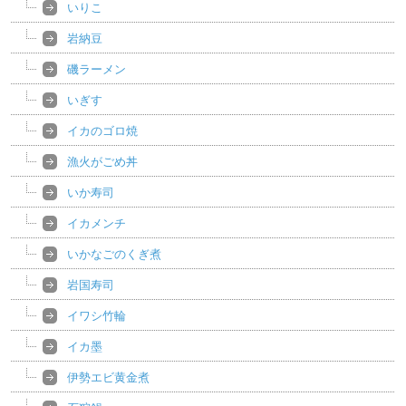
いりこ
岩納豆
磯ラーメン
いぎす
イカのゴロ焼
漁火がごめ丼
いか寿司
イカメンチ
いかなごのくぎ煮
岩国寿司
イワシ竹輪
イカ墨
伊勢エビ黄金煮