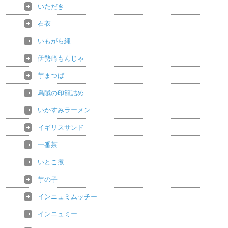
いただき
石衣
いもがら縄
伊勢崎もんじゃ
芋まつば
烏賊の印籠詰め
いかすみラーメン
イギリスサンド
一番茶
いとこ煮
芋の子
インニュミムッチー
インニュミー