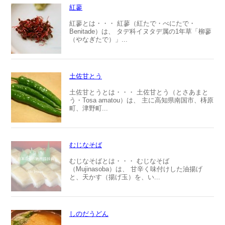
紅蓼
紅蓼とは・・・ 紅蓼（紅たで・べにたで・
Benitade）は、 タデ科イヌタデ属の1年草「柳蓼
（やなぎたで）」...
土佐甘とう
土佐甘とうとは・・・ 土佐甘とう（とさあまと
う・Tosa amatou）は、 主に高知県南国市、梼原
町、津野町...
むじなそば
むじなそばとは・・・ むじなそば
（Mujinasoba）は、 甘辛く味付けした油揚げ
と、天かす（揚げ玉）を、い...
しのだうどん