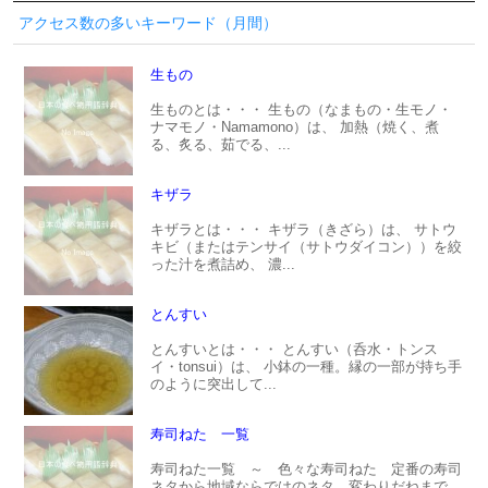
アクセス数の多いキーワード（月間）
生もの
生ものとは・・・ 生もの（なまもの・生モノ・
ナマモノ・Namamono）は、 加熱（焼く、煮
る、炙る、茹でる、...
キザラ
キザラとは・・・ キザラ（きざら）は、 サトウ
キビ（またはテンサイ（サトウダイコン））を絞
った汁を煮詰め、 濃...
とんすい
とんすいとは・・・ とんすい（呑水・トンス
イ・tonsui）は、 小鉢の一種。縁の一部が持ち手
のように突出して...
寿司ねた 一覧
寿司ねた一覧 ～ 色々な寿司ねた 定番の寿司
ネタから地域ならではのネタ、変わりだねまで