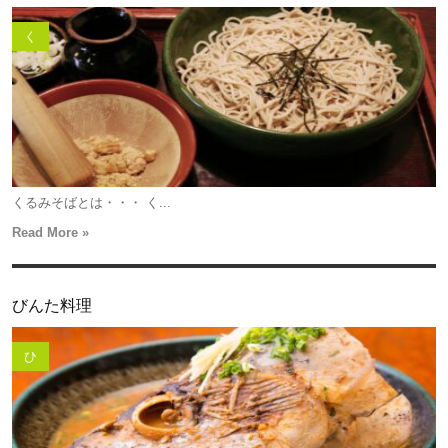
く
くるみそばとは・・・ く...
Read More »
びんた料理
ひ