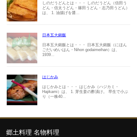
しのだうどんとは・・・ しのだうどん（信田う
どん・信太うどん・篠田うどん・志乃田うどん）
は、 1. 油揚げを醤...
日本五大銘飯
日本五大銘飯とは・・・ 日本五大銘飯（にほん
ごだいめいはん・Nihon godaimeihan）は、
1939...
はじかみ
はじかみとは・・・ はじかみ（ハジカミ・
Hajikami）は、 1. 芽生姜の酢漬け。 早生で小ぶ
り（一株40...
郷土料理 名物料理