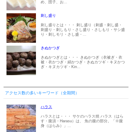
め、団子、お...
刺し盛り
刺し盛りとは・・・ 刺し盛り（刺盛・刺し盛・
刺盛り・刺しもり・さし盛り・さしもり・サシ盛
り・刺しモリ・さし盛・...
きぬかつぎ
きぬかつぎとは・・・ きぬかつぎ（衣被ぎ・衣
被・衣かつぎ・絹かつぎ・きぬカツギ・キヌかつ
ぎ・キヌカツギ・Kin...
アクセス数の多いキーワード（全期間）
ハラス
ハラスとは・・・ サケのハラス焼 ハラス（はら
す・腹須・Harasu）は、 魚の腹の部分。「※腹
身（はらみ）」...