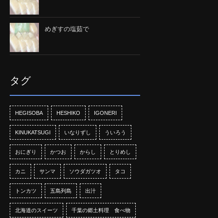
めぎすの塩茹で
タグ
HEGISOBA
HESHIKO
IGONERI
KINUKATSUGI
いなりずし
ういろう
おにぎり
かつお
からし
とりめし
カニ
サンマ
ソウダガツオ
タコ
トンカツ
五島列島
出汁
北海道のスイーツ
千葉の郷土料理 食べ物