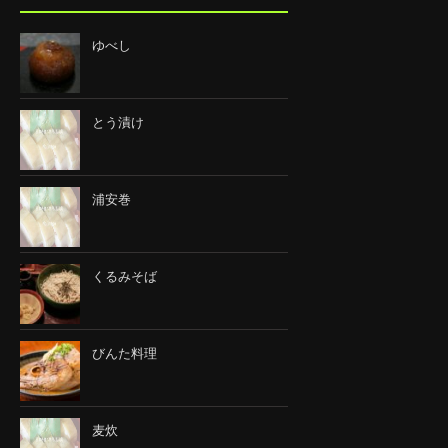
ゆべし
とう漬け
浦安巻
くるみそば
びんた料理
麦炊