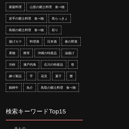
家庭料理
山形の郷土料理 食べ物
岩手の郷土料理 食べ物
島らっきょ
島根の郷土料理 食べ物
彩り
揚げカマ
料理酒
日本酒
春の野菜
果物
椎茸
沖縄の特産品
油揚げ
渋柿
瀬戸内海
石川の特産品
祭
練り製品
芋
花見
菓子
蟹
銘柄牛
魚介
鳥取の郷土料理 食べ物
検索キーワードTop15
生もの