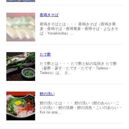
夜鳴きそば
夜鳴きそばとは・・・ 夜鳴きそば（夜鳴き蕎
麦・夜鳴そば・夜啼蕎麦・夜啼そば・よなきそ
ば・Yonakisoba）...
たで酢
たで酢とは・・・ たで酢と鮎の塩焼き たで酢
（蓼酢・蓼す・たです・たでず・Tadesu・
Tadezu）は、 タ...
鯉の洗い
鯉の洗いとは・・・ 鯉の洗い（鯉のあらい・こ
いの洗い・鯉の洗膾・鯉の洗魚・こいのあらい・
Koi no arai...