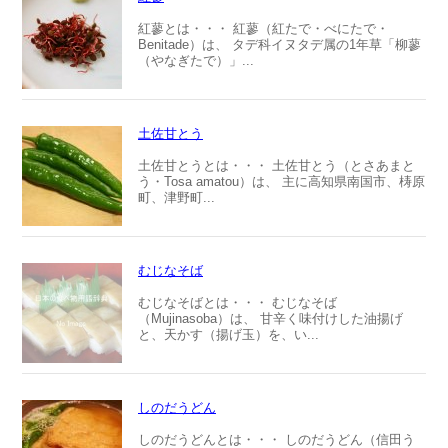
紅蓼とは・・・ 紅蓼（紅たで・べにたで・
Benitade）は、 タデ科イヌタデ属の1年草「柳蓼
（やなぎたで）」...
土佐甘とう
土佐甘とうとは・・・ 土佐甘とう（とさあまと
う・Tosa amatou）は、 主に高知県南国市、梼原
町、津野町...
むじなそば
むじなそばとは・・・ むじなそば
（Mujinasoba）は、 甘辛く味付けした油揚げ
と、天かす（揚げ玉）を、い...
しのだうどん
しのだうどんとは・・・ しのだうどん（信田う