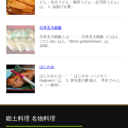
どん・信太うどん・篠田うどん・志乃田うどん）
は、 1. 油揚げを醤...
日本五大銘飯
日本五大銘飯とは・・・ 日本五大銘飯（にほん
ごだいめいはん・Nihon godaimeihan）は、
1939...
はじかみ
はじかみとは・・・ はじかみ（ハジカミ・
Hajikami）は、 1. 芽生姜の酢漬け。 早生で小ぶ
り（一株40...
郷土料理 名物料理