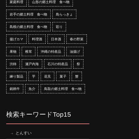
家庭料理
山形の郷土料理 食べ物
岩手の郷土料理 食べ物
島らっきょ
島根の郷土料理 食べ物
彩り
揚げカマ
料理酒
日本酒
春の野菜
果物
椎茸
沖縄の特産品
油揚げ
渋柿
瀬戸内海
石川の特産品
祭
練り製品
芋
花見
菓子
蟹
銘柄牛
魚介
鳥取の郷土料理 食べ物
検索キーワードTop15
とんすい