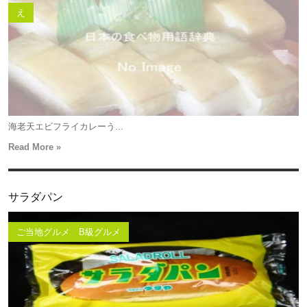
え
海老天エビフライカレーう...
Read More »
サラダパン
ご当地グルメ B級グルメ