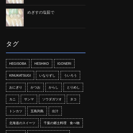
めぎすの塩茹で
タグ
HEGISOBA
HESHIKO
IGONERI
KINUKATSUGI
いなりずし
ういろう
おにぎり
かつお
からし
とりめし
カニ
サンマ
ソウダガツオ
タコ
トンカツ
五島列島
出汁
北海道のスイーツ
千葉の郷土料理 食べ物