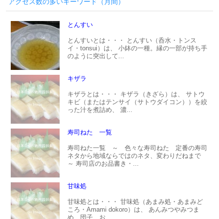
アクセス数の多いキーワード（月間）
とんすい
とんすいとは・・・ とんすい（呑水・トンス
イ・tonsui）は、 小鉢の一種。縁の一部が持ち手
のように突出して...
キザラ
キザラとは・・・ キザラ（きざら）は、 サトウ
キビ（またはテンサイ（サトウダイコン））を絞
った汁を煮詰め、 濃...
寿司ねた 一覧
寿司ねた一覧 ～ 色々な寿司ねた 定番の寿司
ネタから地域ならではのネタ、変わりだねまで
～ 寿司店のお品書き・...
甘味処
甘味処とは・・・ 甘味処（あまみ処・あまみど
ころ・Amami dokoro）は、 あんみつやみつま
め、団子、お...