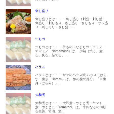
刺し盛り
刺し盛りとは・・・ 刺し盛り（刺盛・刺し盛・
刺盛り・刺しもり・さし盛り・さしもり・サシ盛
り・刺しモリ・さし盛・...
生もの
生ものとは・・・ 生もの（なまもの・生モノ・
ナマモノ・Namamono）は、 加熱（焼く、煮
る、炙る、茹でる、...
ハラス
ハラスとは・・・ サケのハラス焼 ハラス（はら
す・腹須・Harasu）は、 魚の腹の部分。「※腹
身（はらみ）」...
大和煮
大和煮とは・・・ 大和煮（やまと煮・ヤマト
煮・やまとに・Yamatoni）は、 牛肉などの肉類
を生姜、醤油、酒...