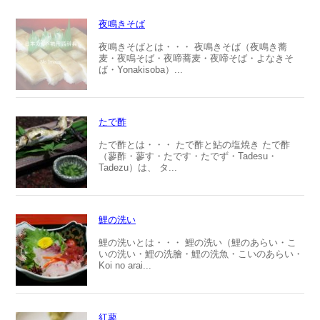
夜鳴きそば
夜鳴きそばとは・・・ 夜鳴きそば（夜鳴き蕎
麦・夜鳴そば・夜啼蕎麦・夜啼そば・よなきそ
ば・Yonakisoba）...
たで酢
たで酢とは・・・ たで酢と鮎の塩焼き たで酢
（蓼酢・蓼す・たです・たでず・Tadesu・
Tadezu）は、 タ...
鯉の洗い
鯉の洗いとは・・・ 鯉の洗い（鯉のあらい・こ
いの洗い・鯉の洗膾・鯉の洗魚・こいのあらい・
Koi no arai...
紅蓼