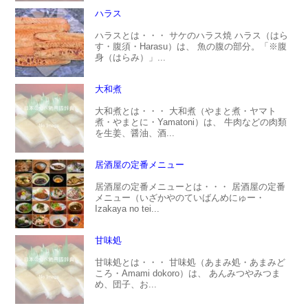
ハラス
ハラスとは・・・ サケのハラス焼 ハラス（はら
す・腹須・Harasu）は、 魚の腹の部分。「※腹
身（はらみ）」...
大和煮
大和煮とは・・・ 大和煮（やまと煮・ヤマト
煮・やまとに・Yamatoni）は、 牛肉などの肉類
を生姜、醤油、酒...
居酒屋の定番メニュー
居酒屋の定番メニューとは・・・ 居酒屋の定番
メニュー（いざかやのていばんめにゅー・
Izakaya no tei...
甘味処
甘味処とは・・・ 甘味処（あまみ処・あまみど
ころ・Amami dokoro）は、 あんみつやみつま
め、団子、お...