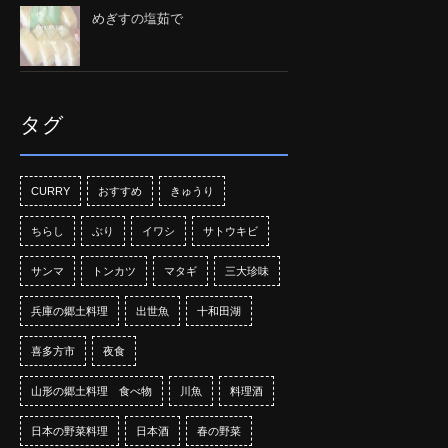
めぎすの塩茹で
タグ
CURRY
おすすめ
きゅうり
ちらし
ぶり
イワシ
サトウキビ
サンマ
トンカツ
マタギ
三大珍味
兵庫の郷土料理
出世魚
十和田湖
喜多方市
夜食
山形の郷土料理 食べ物
川魚
料理酒
日本の野菜料理
日本酒
春の野菜