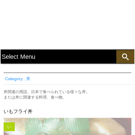
Category : 丼
丼関連の用語。日本で食べられている様々な丼。
または丼に関連する料理、食べ物。
いもフライ丼
い