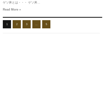
ゲソ丼とは・・・ ゲソ丼...
Read More »
1
2
3
…
5