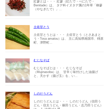
紅蓼とは・・・ 紅蓼（紅たで・べにたで・
Benitade）は、 タデ科イヌタデ属の1年草「柳蓼
（やなぎたで）」...
土佐甘とう
土佐甘とうとは・・・ 土佐甘とう（とさあまと
う・Tosa amatou）は、 主に高知県南国市、梼原
町、津野町...
むじなそば
むじなそばとは・・・ むじなそば
（Mujinasoba）は、 甘辛く味付けした油揚げ
と、天かす（揚げ玉）を、い...
しのだうどん
しのだうどんとは・・・ しのだうどん（信田う
どん・信太うどん・篠田うどん・志乃田うどん）