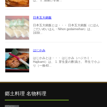
は、 1. 油揚げを醤...
日本五大銘飯
日本五大銘飯とは・・・ 日本五大銘飯（にほん
ごだいめいはん・Nihon godaimeihan）は、
1939...
はじかみ
はじかみとは・・・ はじかみ（ハジカミ・
Hajikami）は、 1. 芽生姜の酢漬け。 早生で小ぶ
り（一株40...
郷土料理 名物料理