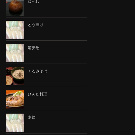
ゆべし
とう漬け
浦安巻
くるみそば
びんた料理
麦炊