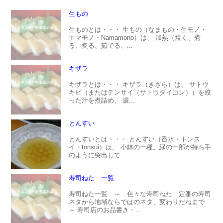
生もの
生ものとは・・・ 生もの（なまもの・生モノ・
ナマモノ・Namamono）は、 加熱（焼く、煮
る、炙る、茹でる、...
キザラ
キザラとは・・・ キザラ（きざら）は、 サトウ
キビ（またはテンサイ（サトウダイコン））を絞
った汁を煮詰め、 濃...
とんすい
とんすいとは・・・ とんすい（呑水・トンス
イ・tonsui）は、 小鉢の一種。縁の一部が持ち手
のように突出して...
寿司ねた 一覧
寿司ねた一覧 ～ 色々な寿司ねた 定番の寿司
ネタから地域ならではのネタ、変わりだねまで
～ 寿司店のお品書き・...