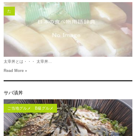
た
太宰丼とは・・・ 太宰丼...
Read More »
サバ漬丼
ご当地グルメ B級グルメ