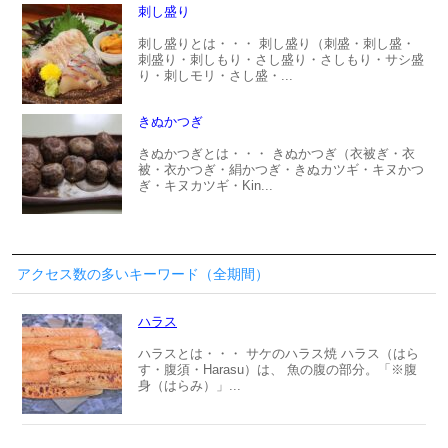
刺し盛り
刺し盛りとは・・・ 刺し盛り（刺盛・刺し盛・
刺盛り・刺しもり・さし盛り・さしもり・サシ盛
り・刺しモリ・さし盛・...
きぬかつぎ
きぬかつぎとは・・・ きぬかつぎ（衣被ぎ・衣
被・衣かつぎ・絹かつぎ・きぬカツギ・キヌかつ
ぎ・キヌカツギ・Kin...
アクセス数の多いキーワード（全期間）
ハラス
ハラスとは・・・ サケのハラス焼 ハラス（はら
す・腹須・Harasu）は、 魚の腹の部分。「※腹
身（はらみ）」...