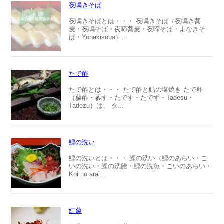
夜鳴きそば
夜鳴きそばとは・・・ 夜鳴きそば（夜鳴き蕎
麦・夜鳴そば・夜啼蕎麦・夜啼そば・よなきそ
ば・Yonakisoba）...
たで酢
たで酢とは・・・ たで酢と鮎の塩焼き たで酢
（蓼酢・蓼す・たです・たでず・Tadesu・
Tadezu）は、 タ...
鯉の洗い
鯉の洗いとは・・・ 鯉の洗い（鯉のあらい・こ
いの洗い・鯉の洗膾・鯉の洗魚・こいのあらい・
Koi no arai...
紅蓼