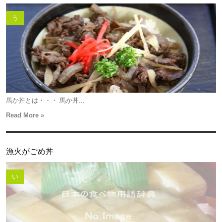
う
馬か丼とは・・・ 馬か丼...
Read More »
漁火がごめ丼
い