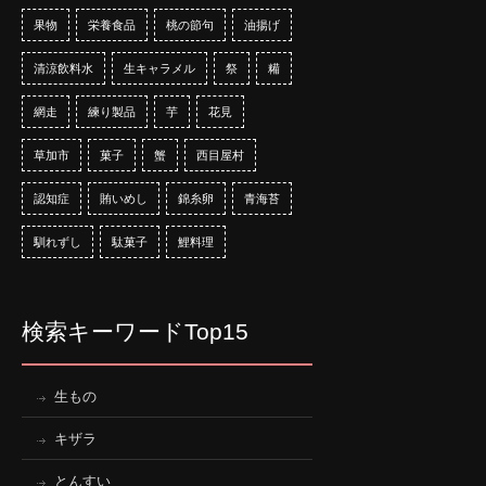
果物
栄養食品
桃の節句
油揚げ
清涼飲料水
生キャラメル
祭
糒
網走
練り製品
芋
花見
草加市
菓子
蟹
西目屋村
認知症
賄いめし
錦糸卵
青海苔
馴れずし
駄菓子
鯉料理
検索キーワードTop15
生もの
キザラ
とんすい