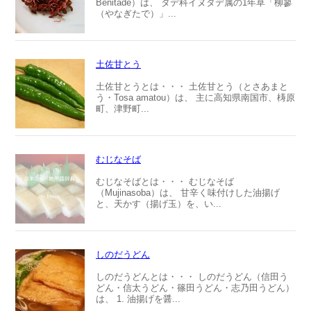
Benitade）は、 タデ科イヌタデ属の1年草「柳蓼
（やなぎたで）」...
土佐甘とう
土佐甘とうとは・・・ 土佐甘とう（とさあまと
う・Tosa amatou）は、 主に高知県南国市、梼原
町、津野町...
むじなそば
むじなそばとは・・・ むじなそば
（Mujinasoba）は、 甘辛く味付けした油揚げ
と、天かす（揚げ玉）を、い...
しのだうどん
しのだうどんとは・・・ しのだうどん（信田う
どん・信太うどん・篠田うどん・志乃田うどん）
は、 1. 油揚げを醤...