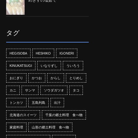
めぎすの塩茹で
タグ
HEGISOBA
HESHIKO
IGONERI
KINUKATSUGI
いなりずし
ういろう
おにぎり
かつお
からし
とりめし
カニ
サンマ
ソウダガツオ
タコ
トンカツ
五島列島
出汁
北海道のスイーツ
千葉の郷土料理 食べ物
家庭料理
山形の郷土料理 食べ物