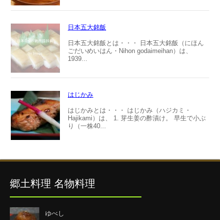
日本五大銘飯
日本五大銘飯とは・・・ 日本五大銘飯（にほん
ごだいめいはん・Nihon godaimeihan）は、
1939...
はじかみ
はじかみとは・・・ はじかみ（ハジカミ・
Hajikami）は、 1. 芽生姜の酢漬け。 早生で小ぶ
り（一株40...
郷土料理 名物料理
ゆべし