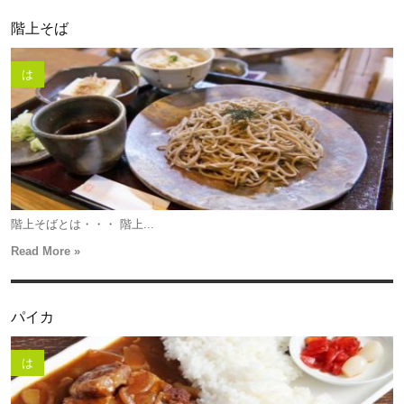
階上そば
は
階上そばとは・・・ 階上...
Read More »
パイカ
は