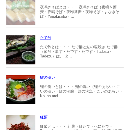
夜鳴きそばとは・・・ 夜鳴きそば（夜鳴き蕎
麦・夜鳴そば・夜啼蕎麦・夜啼そば・よなきそ
ば・Yonakisoba）...
たで酢
たで酢とは・・・ たで酢と鮎の塩焼き たで酢
（蓼酢・蓼す・たです・たでず・Tadesu・
Tadezu）は、 タ...
鯉の洗い
鯉の洗いとは・・・ 鯉の洗い（鯉のあらい・こ
いの洗い・鯉の洗膾・鯉の洗魚・こいのあらい・
Koi no arai...
紅蓼
紅蓼とは・・・ 紅蓼（紅たで・べにたで・