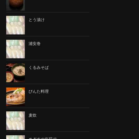
とう漬け
浦安巻
くるみそば
びんた料理
麦炊