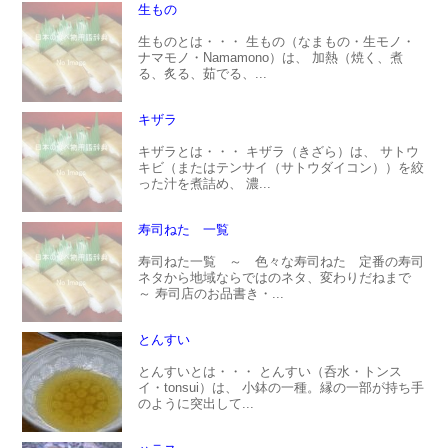
生もの
生ものとは・・・ 生もの（なまもの・生モノ・
ナマモノ・Namamono）は、 加熱（焼く、煮
る、炙る、茹でる、...
キザラ
キザラとは・・・ キザラ（きざら）は、 サトウ
キビ（またはテンサイ（サトウダイコン））を絞
った汁を煮詰め、 濃...
寿司ねた 一覧
寿司ねた一覧 ～ 色々な寿司ねた 定番の寿司
ネタから地域ならではのネタ、変わりだねまで
～ 寿司店のお品書き・...
とんすい
とんすいとは・・・ とんすい（呑水・トンス
イ・tonsui）は、 小鉢の一種。縁の一部が持ち手
のように突出して...