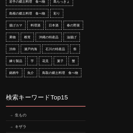
岩手の郷土料理 食べ物
島らっきょ
島根の郷土料理 食べ物
彩り
揚げカマ
料理酒
日本酒
春の野菜
果物
椎茸
沖縄の特産品
油揚げ
渋柿
瀬戸内海
石川の特産品
祭
練り製品
芋
花見
菓子
蟹
銘柄牛
魚介
鳥取の郷土料理 食べ物
検索キーワードTop15
生もの
キザラ