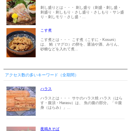
刺し盛りとは・・・ 刺し盛り（刺盛・刺し盛・
刺盛り・刺しもり・さし盛り・さしもり・サシ盛
り・刺しモリ・さし盛・...
こす煮
こす煮とは・・・ こす煮（こすに・Kosuni）
は、 鮪（マグロ）の卵を、醤油や酒、みりん、
砂糖などを入れて煮...
アクセス数の多いキーワード（全期間）
ハラス
ハラスとは・・・ サケのハラス焼 ハラス（はら
す・腹須・Harasu）は、 魚の腹の部分。「※腹
身（はらみ）」...
夜鳴きそば