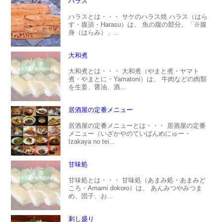
ハラス
ハラスとは・・・ サケのハラス焼 ハラス（はら
す・腹須・Harasu）は、 魚の腹の部分。「※腹
身（はらみ）」...
大和煮
大和煮とは・・・ 大和煮（やまと煮・ヤマト
煮・やまとに・Yamatoni）は、 牛肉などの肉類
を生姜、醤油、酒...
居酒屋の定番メニュー
居酒屋の定番メニューとは・・・ 居酒屋の定番
メニュー（いざかやのていばんめにゅー・
Izakaya no tei...
甘味処
甘味処とは・・・ 甘味処（あまみ処・あまみど
ころ・Amami dokoro）は、 あんみつやみつま
め、団子、お...
刺し盛り