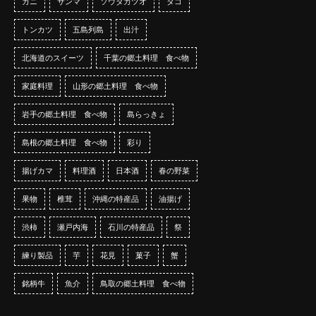
カニ
サンマ
ソウダガツオ
タコ
トンカツ
五島列島
出汁
北海道のスイーツ
千葉の郷土料理 食べ物
家庭料理
山形の郷土料理 食べ物
岩手の郷土料理 食べ物
島らっきょ
島根の郷土料理 食べ物
彩り
揚げカマ
料理酒
日本酒
春の野菜
果物
椎茸
沖縄の特産品
油揚げ
渋柿
瀬戸内海
石川の特産品
祭
練り製品
芋
花見
菓子
蟹
銘柄牛
魚介
鳥取の郷土料理 食べ物