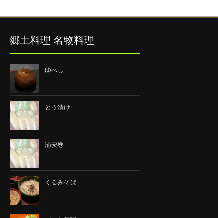
郷土料理 名物料理
ゆべし
とう漬け
浦安巻
くるみそば