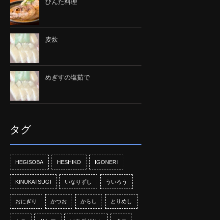
びんた料理
麦炊
めぎすの塩茹で
タグ
HEGISOBA
HESHIKO
IGONERI
KINUKATSUGI
いなりずし
ういろう
おにぎり
かつお
からし
とりめし