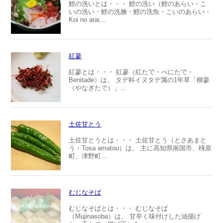
鯉の洗いとは・・・ 鯉の洗い（鯉のあらい・こ
いの洗い・鯉の洗膾・鯉の洗魚・こいのあらい・
Koi no arai...
紅蓼
紅蓼とは・・・ 紅蓼（紅たで・べにたで・
Benitade）は、 タデ科イヌタデ属の1年草「柳蓼
（やなぎたで）」...
土佐甘とう
土佐甘とうとは・・・ 土佐甘とう（とさあまと
う・Tosa amatou）は、 主に高知県南国市、梼原
町、津野町...
むじなそば
むじなそばとは・・・ むじなそば
（Mujinasoba）は、 甘辛く味付けした油揚げ