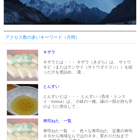
アクセス数の多いキーワード（月間）
キザラ
キザラとは・・・ キザラ（きざら）は、 サトウ
キビ（またはテンサイ（サトウダイコン））を絞
った汁を煮詰め、 濃...
とんすい
とんすいとは・・・ とんすい（呑水・トンス
イ・tonsui）は、 小鉢の一種。縁の一部が持ち手
のように突出して...
寿司ねた 一覧
寿司ねた一覧 ～ 色々な寿司ねた 定番の寿司
ネタから地域ならではのネタ、変わりだねまで