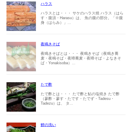
ハラス
ハラスとは・・・ サケのハラス焼 ハラス（はら
す・腹須・Harasu）は、 魚の腹の部分。「※腹
身（はらみ）」...
夜鳴きそば
夜鳴きそばとは・・・ 夜鳴きそば（夜鳴き蕎
麦・夜鳴そば・夜啼蕎麦・夜啼そば・よなきそ
ば・Yonakisoba）...
たで酢
たで酢とは・・・ たで酢と鮎の塩焼き たで酢
（蓼酢・蓼す・たです・たでず・Tadesu・
Tadezu）は、 タ...
鯉の洗い