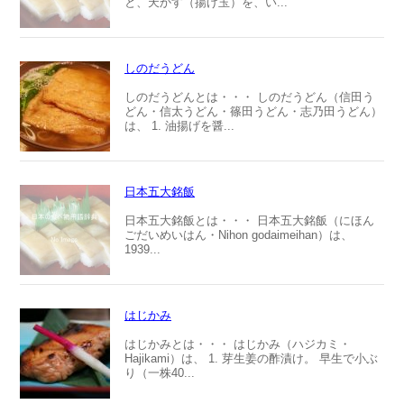
と、天かす（揚げ玉）を、い...
しのだうどん
しのだうどんとは・・・ しのだうどん（信田う
どん・信太うどん・篠田うどん・志乃田うどん）
は、 1. 油揚げを醤...
日本五大銘飯
日本五大銘飯とは・・・ 日本五大銘飯（にほん
ごだいめいはん・Nihon godaimeihan）は、
1939...
はじかみ
はじかみとは・・・ はじかみ（ハジカミ・
Hajikami）は、 1. 芽生姜の酢漬け。 早生で小ぶ
り（一株40...