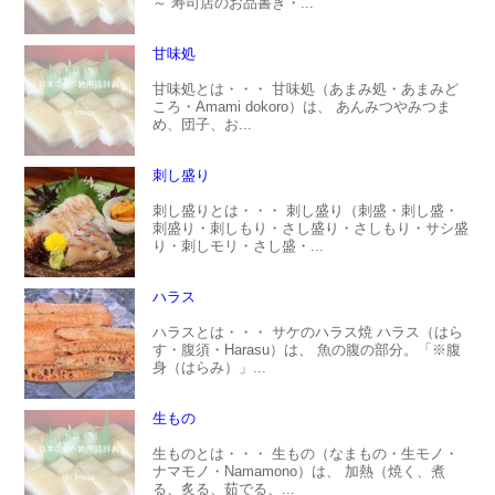
～ 寿司店のお品書き・...
甘味処
甘味処とは・・・ 甘味処（あまみ処・あまみど
ころ・Amami dokoro）は、 あんみつやみつま
め、団子、お...
刺し盛り
刺し盛りとは・・・ 刺し盛り（刺盛・刺し盛・
刺盛り・刺しもり・さし盛り・さしもり・サシ盛
り・刺しモリ・さし盛・...
ハラス
ハラスとは・・・ サケのハラス焼 ハラス（はら
す・腹須・Harasu）は、 魚の腹の部分。「※腹
身（はらみ）」...
生もの
生ものとは・・・ 生もの（なまもの・生モノ・
ナマモノ・Namamono）は、 加熱（焼く、煮
る、炙る、茹でる、...