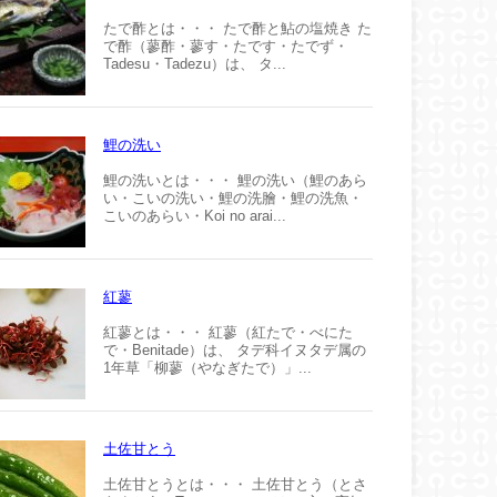
たで酢とは・・・ たで酢と鮎の塩焼き た
で酢（蓼酢・蓼す・たです・たでず・
Tadesu・Tadezu）は、 タ...
鯉の洗い
鯉の洗いとは・・・ 鯉の洗い（鯉のあら
い・こいの洗い・鯉の洗膾・鯉の洗魚・
こいのあらい・Koi no arai...
紅蓼
紅蓼とは・・・ 紅蓼（紅たで・べにた
で・Benitade）は、 タデ科イヌタデ属の
1年草「柳蓼（やなぎたで）」...
土佐甘とう
土佐甘とうとは・・・ 土佐甘とう（とさ