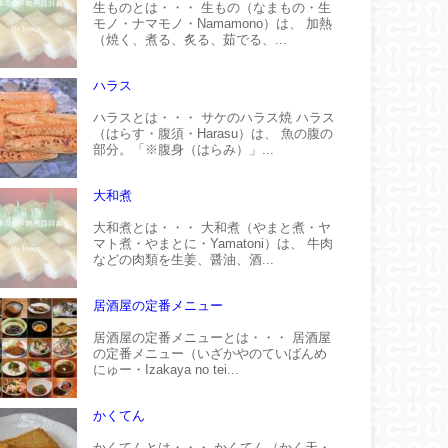
生ものとは・・・ 生もの（なまもの・生
モノ・ナマモノ・Namamono）は、 加熱
（焼く、煮る、炙る、茹でる、...
ハラス
ハラスとは・・・ サケのハラス焼 ハラス
（はらす・腹須・Harasu）は、 魚の腹の
部分。「※腹身（はらみ）」...
大和煮
大和煮とは・・・ 大和煮（やまと煮・ヤ
マト煮・やまとに・Yamatoni）は、 牛肉
などの肉類を生姜、醤油、酒...
居酒屋の定番メニュー
居酒屋の定番メニューとは・・・ 居酒屋
の定番メニュー（いざかやのていばんめ
にゅー・Izakaya no tei...
かくてん
かくてんとは・・・ かくてん（かく天・