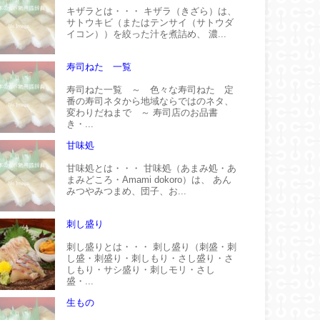
キザラとは・・・ キザラ（きざら）は、
サトウキビ（またはテンサイ（サトウダ
イコン））を絞った汁を煮詰め、 濃...
寿司ねた 一覧
寿司ねた一覧 ～ 色々な寿司ねた 定
番の寿司ネタから地域ならではのネタ、
変わりだねまで ～ 寿司店のお品書
き・...
甘味処
甘味処とは・・・ 甘味処（あまみ処・あ
まみどころ・Amami dokoro）は、 あん
みつやみつまめ、団子、お...
刺し盛り
刺し盛りとは・・・ 刺し盛り（刺盛・刺
し盛・刺盛り・刺しもり・さし盛り・さ
しもり・サシ盛り・刺しモリ・さし
盛・...
生もの