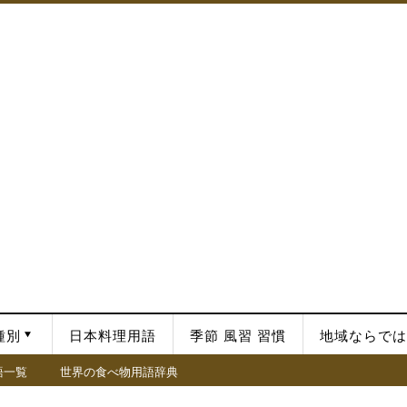
種別
日本料理用語
季節 風習 習慣
地域ならでは
語一覧
世界の食べ物用語辞典