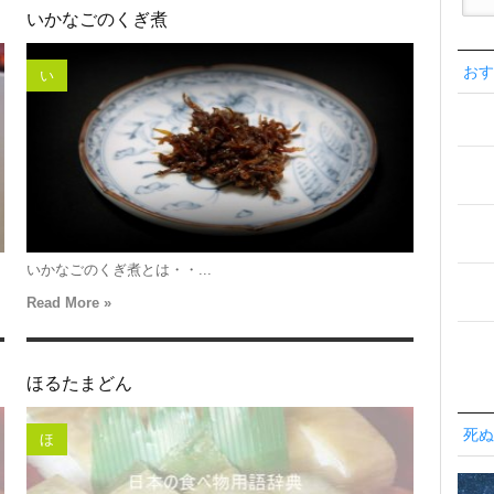
いかなごのくぎ煮
おす
い
いかなごのくぎ煮とは・・...
Read More »
ほるたまどん
死ぬ
ほ