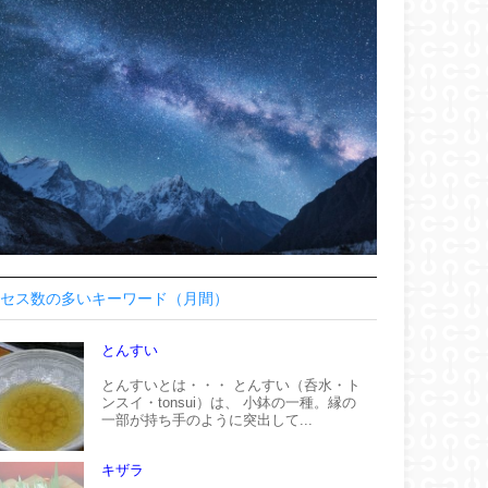
セス数の多いキーワード（月間）
とんすい
とんすいとは・・・ とんすい（呑水・ト
ンスイ・tonsui）は、 小鉢の一種。縁の
一部が持ち手のように突出して...
キザラ