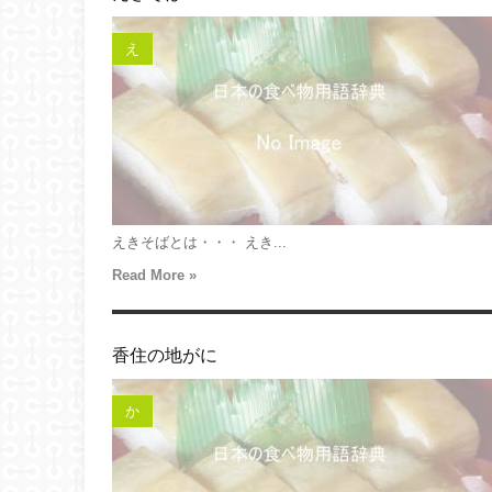
え
えきそばとは・・・ えき...
Read More »
香住の地がに
か