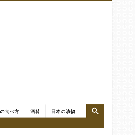
の食べ方
酒肴
日本の漬物