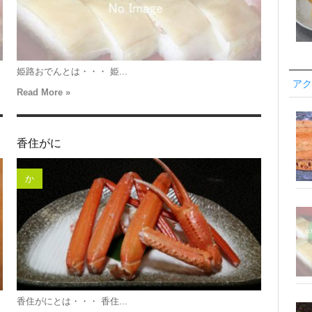
姫路おでんとは・・・ 姫...
アク
Read More »
香住がに
か
香住がにとは・・・ 香住...