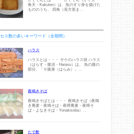
角天・Kakuten）は、魚のすり身を揚げた
もののうち、 四角（長方形ま...
セス数の多いキーワード（全期間）
ハラス
ハラスとは・・・ サケのハラス焼 ハラス
（はらす・腹須・Harasu）は、 魚の腹の
部分。「※腹身（はらみ）」...
夜鳴きそば
夜鳴きそばとは・・・ 夜鳴きそば（夜鳴
き蕎麦・夜鳴そば・夜啼蕎麦・夜啼そ
ば・よなきそば・Yonakisoba）...
たで酢