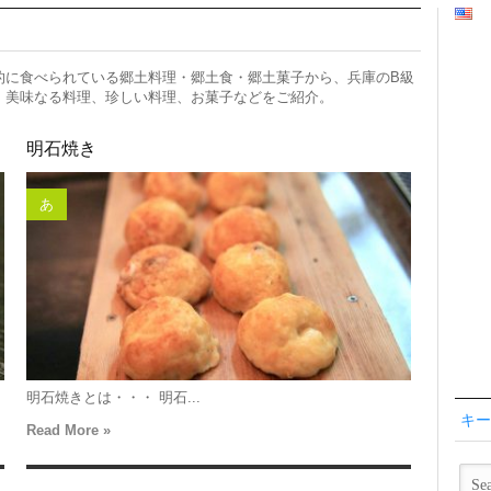
的に食べられている郷土料理・郷土食・郷土菓子から、兵庫のB級
、美味なる料理、珍しい料理、お菓子などをご紹介。
明石焼き
あ
明石焼きとは・・・ 明石...
キー
Read More »