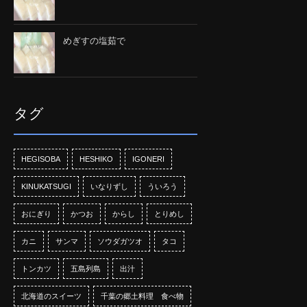
めぎすの塩茹で
タグ
HEGISOBA
HESHIKO
IGONERI
KINUKATSUGI
いなりずし
ういろう
おにぎり
かつお
からし
とりめし
カニ
サンマ
ソウダガツオ
タコ
トンカツ
五島列島
出汁
北海道のスイーツ
千葉の郷土料理 食べ物