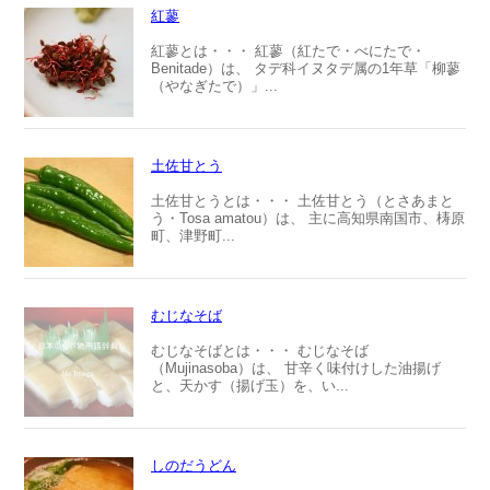
紅蓼
紅蓼とは・・・ 紅蓼（紅たで・べにたで・
Benitade）は、 タデ科イヌタデ属の1年草「柳蓼
（やなぎたで）」...
土佐甘とう
土佐甘とうとは・・・ 土佐甘とう（とさあまと
う・Tosa amatou）は、 主に高知県南国市、梼原
町、津野町...
むじなそば
むじなそばとは・・・ むじなそば
（Mujinasoba）は、 甘辛く味付けした油揚げ
と、天かす（揚げ玉）を、い...
しのだうどん