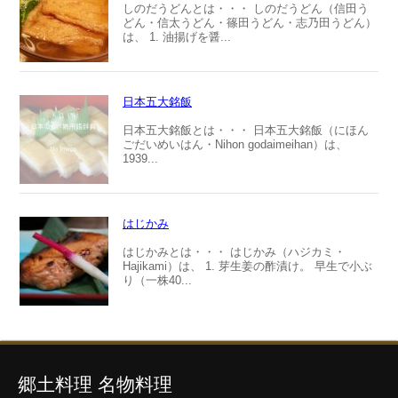
しのだうどんとは・・・ しのだうどん（信田う
どん・信太うどん・篠田うどん・志乃田うどん）
は、 1. 油揚げを醤...
日本五大銘飯
日本五大銘飯とは・・・ 日本五大銘飯（にほん
ごだいめいはん・Nihon godaimeihan）は、
1939...
はじかみ
はじかみとは・・・ はじかみ（ハジカミ・
Hajikami）は、 1. 芽生姜の酢漬け。 早生で小ぶ
り（一株40...
郷土料理 名物料理