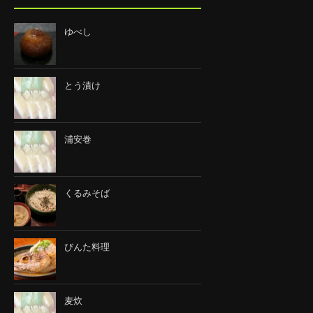
ゆべし
とう漬け
浦安巻
くるみそば
びんた料理
麦炊