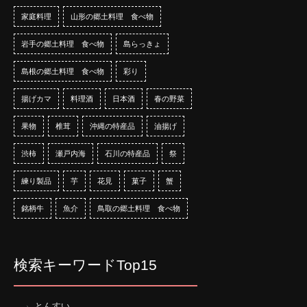
家庭料理
山形の郷土料理 食べ物
岩手の郷土料理 食べ物
島らっきょ
島根の郷土料理 食べ物
彩り
揚げカマ
料理酒
日本酒
春の野菜
果物
椎茸
沖縄の特産品
油揚げ
渋柿
瀬戸内海
石川の特産品
祭
練り製品
芋
花見
菓子
蟹
銘柄牛
魚介
鳥取の郷土料理 食べ物
検索キーワードTop15
とんすい