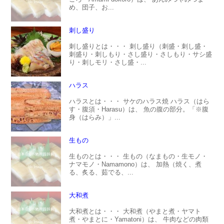
め、団子、お...
刺し盛り
刺し盛りとは・・・ 刺し盛り（刺盛・刺し盛・
刺盛り・刺しもり・さし盛り・さしもり・サシ盛
り・刺しモリ・さし盛・...
ハラス
ハラスとは・・・ サケのハラス焼 ハラス（はら
す・腹須・Harasu）は、 魚の腹の部分。「※腹
身（はらみ）」...
生もの
生ものとは・・・ 生もの（なまもの・生モノ・
ナマモノ・Namamono）は、 加熱（焼く、煮
る、炙る、茹でる、...
大和煮
大和煮とは・・・ 大和煮（やまと煮・ヤマト
煮・やまとに・Yamatoni）は、 牛肉などの肉類