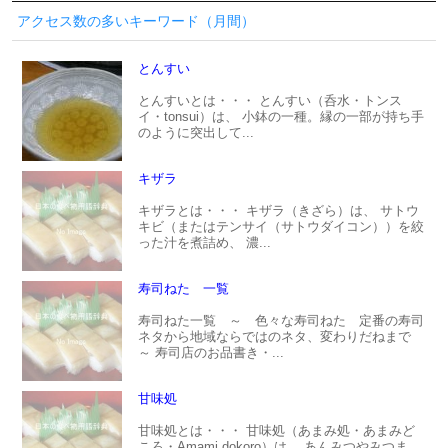
アクセス数の多いキーワード（月間）
とんすい
とんすいとは・・・ とんすい（呑水・トンス
イ・tonsui）は、 小鉢の一種。縁の一部が持ち手
のように突出して...
キザラ
キザラとは・・・ キザラ（きざら）は、 サトウ
キビ（またはテンサイ（サトウダイコン））を絞
った汁を煮詰め、 濃...
寿司ねた 一覧
寿司ねた一覧 ～ 色々な寿司ねた 定番の寿司
ネタから地域ならではのネタ、変わりだねまで
～ 寿司店のお品書き・...
甘味処
甘味処とは・・・ 甘味処（あまみ処・あまみど
ころ・Amami dokoro）は、 あんみつやみつま