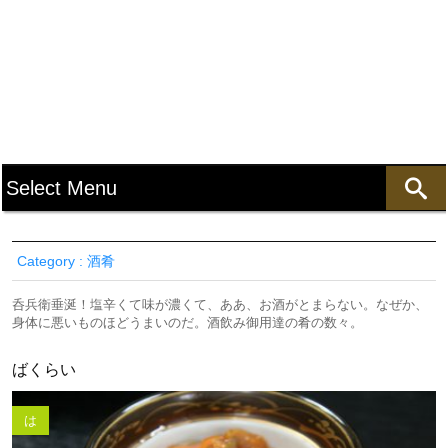
Category : 酒肴
呑兵衛垂涎！塩辛くて味が濃くて、ああ、お酒がとまらない。なぜか、
身体に悪いものほどうまいのだ。酒飲み御用達の肴の数々。
ばくらい
は