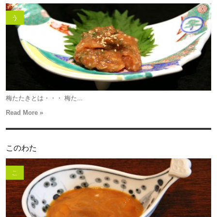
う
梅たたきとは・・・ 梅た...
Read More »
このわた
こ