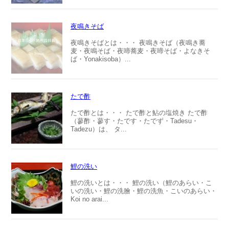
夜鳴きそば
夜鳴きそばとは・・・ 夜鳴きそば（夜鳴き蕎
麦・夜鳴そば・夜啼蕎麦・夜啼そば・よなきそ
ば・Yonakisoba）...
たで酢
たで酢とは・・・ たで酢と鮎の塩焼き たで酢
（蓼酢・蓼す・たです・たでず・Tadesu・
Tadezu）は、 タ...
鯉の洗い
鯉の洗いとは・・・ 鯉の洗い（鯉のあらい・こ
いの洗い・鯉の洗膾・鯉の洗魚・こいのあらい・
Koi no arai...