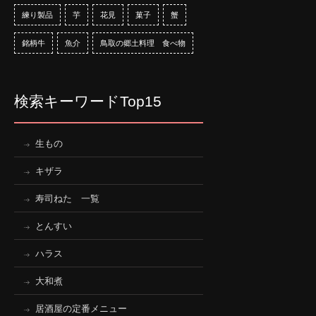
練り製品
芋
花見
菓子
蟹
銘柄牛
魚介
鳥取の郷土料理 食べ物
検索キーワードTop15
生もの
キザラ
寿司ねた 一覧
とんすい
ハラス
大和煮
居酒屋の定番メニュー