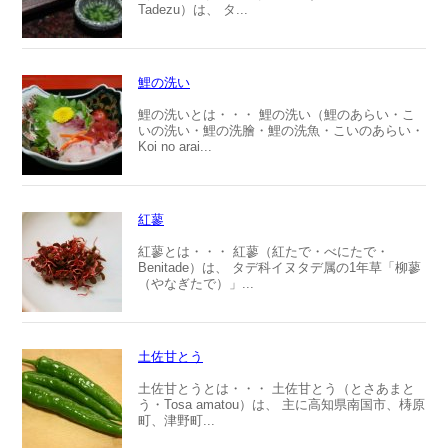
Tadezu）は、 タ...
鯉の洗い
鯉の洗いとは・・・ 鯉の洗い（鯉のあらい・こ
いの洗い・鯉の洗膾・鯉の洗魚・こいのあらい・
Koi no arai...
紅蓼
紅蓼とは・・・ 紅蓼（紅たで・べにたで・
Benitade）は、 タデ科イヌタデ属の1年草「柳蓼
（やなぎたで）」...
土佐甘とう
土佐甘とうとは・・・ 土佐甘とう（とさあまと
う・Tosa amatou）は、 主に高知県南国市、梼原
町、津野町...