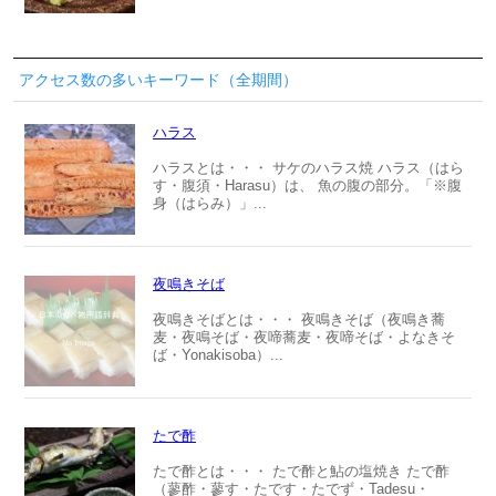
アクセス数の多いキーワード（全期間）
ハラス
ハラスとは・・・ サケのハラス焼 ハラス（はら
す・腹須・Harasu）は、 魚の腹の部分。「※腹
身（はらみ）」...
夜鳴きそば
夜鳴きそばとは・・・ 夜鳴きそば（夜鳴き蕎
麦・夜鳴そば・夜啼蕎麦・夜啼そば・よなきそ
ば・Yonakisoba）...
たで酢
たで酢とは・・・ たで酢と鮎の塩焼き たで酢
（蓼酢・蓼す・たです・たでず・Tadesu・