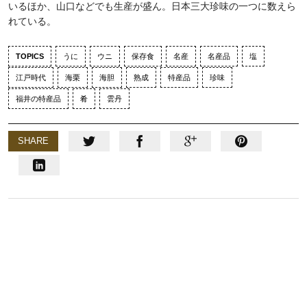
いるほか、山口などでも生産が盛ん。日本三大珍味の一つに数えら
れている。
TOPICS
うに
ウニ
保存食
名産
名産品
塩
江戸時代
海栗
海胆
熟成
特産品
珍味
福井の特産品
肴
雲丹
SHARE