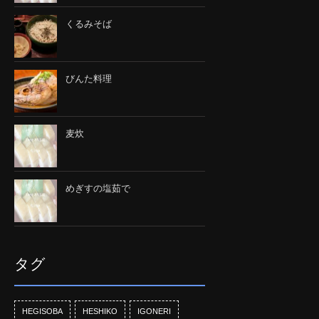
くるみそば
びんた料理
麦炊
めぎすの塩茹で
タグ
HEGISOBA
HESHIKO
IGONERI