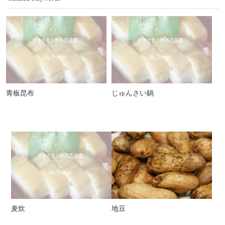
青板昆布
じゅんさい鍋
麦炊
地豆