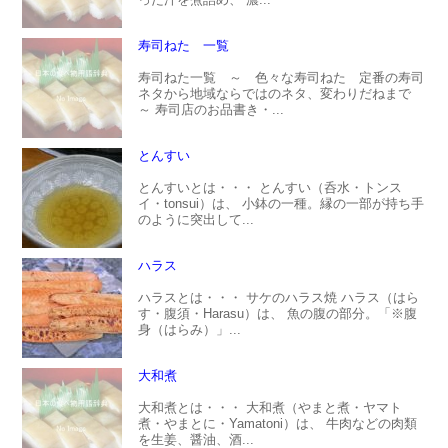
寿司ねた 一覧
寿司ねた一覧 ～ 色々な寿司ねた 定番の寿司
ネタから地域ならではのネタ、変わりだねまで
～ 寿司店のお品書き・...
とんすい
とんすいとは・・・ とんすい（呑水・トンス
イ・tonsui）は、 小鉢の一種。縁の一部が持ち手
のように突出して...
ハラス
ハラスとは・・・ サケのハラス焼 ハラス（はら
す・腹須・Harasu）は、 魚の腹の部分。「※腹
身（はらみ）」...
大和煮
大和煮とは・・・ 大和煮（やまと煮・ヤマト
煮・やまとに・Yamatoni）は、 牛肉などの肉類
を生姜、醤油、酒...