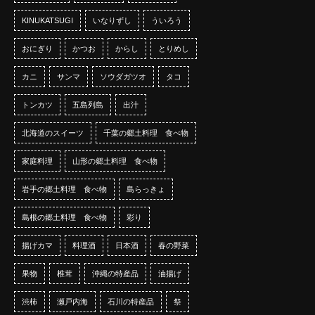
KINUKATSUGI
いなりずし
ういろう
おにぎり
かつお
からし
とりめし
カニ
サンマ
ソウダガツオ
タコ
トンカツ
五島列島
出汁
北海道のスイーツ
千葉の郷土料理 食べ物
家庭料理
山形の郷土料理 食べ物
岩手の郷土料理 食べ物
島らっきょ
島根の郷土料理 食べ物
彩り
揚げカマ
料理酒
日本酒
春の野菜
果物
椎茸
沖縄の特産品
油揚げ
渋柿
瀬戸内海
石川の特産品
祭