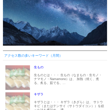
アクセス数の多いキーワード（月間）
生もの
生ものとは・・・ 生もの（なまもの・生モノ・
ナマモノ・Namamono）は、 加熱（焼く、煮
る、炙る、茹でる、...
キザラ
キザラとは・・・ キザラ（きざら）は、 サトウ
キビ（またはテンサイ（サトウダイコン））を絞
った汁を煮詰め、 濃...