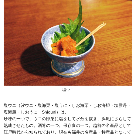
塩ウニ
塩ウニ（汐ウニ・塩海栗・塩うに・しお海栗・しお海胆・塩雲丹・
塩海胆・しおうに・Shiouni）は、
珍味の一つで、ウニの卵巣に塩をして水分を抜き、浜風にさらして
熟成させたもの。酒肴の一つ。保存食の一つ。越前の名産品として
江戸時代から知られており、現在も福井の名産品・特産品となって