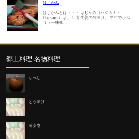
はじかみ
はじかみとは・・・ はじかみ（ハジカミ・
Hajikami）は、 1. 芽生姜の酢漬け。 早生で小ぶ
り（一株40...
郷土料理 名物料理
ゆべし
とう漬け
浦安巻