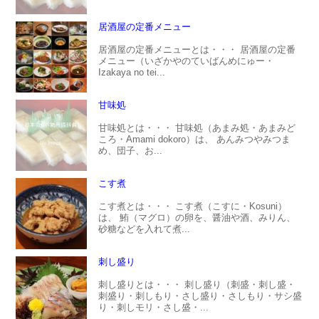
居酒屋の定番メニュー
居酒屋の定番メニューとは・・・ 居酒屋の定番
メニュー（いざかやのていばんめにゅー・
Izakaya no tei...
甘味処
甘味処とは・・・ 甘味処（あまみ処・あまみど
ころ・Amami dokoro）は、 あんみつやみつま
め、団子、お...
こす煮
こす煮とは・・・ こす煮（こすに・Kosuni）
は、 鮪（マグロ）の卵を、醤油や酒、みりん、
砂糖などを入れて煮...
刺し盛り
刺し盛りとは・・・ 刺し盛り（刺盛・刺し盛・
刺盛り・刺しもり・さし盛り・さしもり・サシ盛
り・刺しモリ・さし盛・...