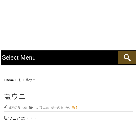
Home »
し »
塩ウニ
塩ウニ
日本の食べ物
し
,
加工品
,
福井の食べ物
,
酒肴
塩ウニとは・・・