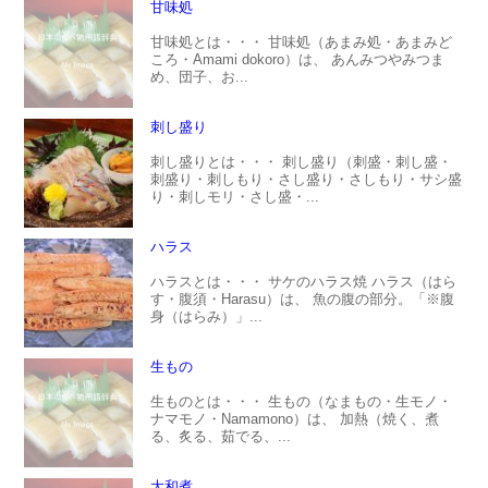
甘味処
甘味処とは・・・ 甘味処（あまみ処・あまみど
ころ・Amami dokoro）は、 あんみつやみつま
め、団子、お...
刺し盛り
刺し盛りとは・・・ 刺し盛り（刺盛・刺し盛・
刺盛り・刺しもり・さし盛り・さしもり・サシ盛
り・刺しモリ・さし盛・...
ハラス
ハラスとは・・・ サケのハラス焼 ハラス（はら
す・腹須・Harasu）は、 魚の腹の部分。「※腹
身（はらみ）」...
生もの
生ものとは・・・ 生もの（なまもの・生モノ・
ナマモノ・Namamono）は、 加熱（焼く、煮
る、炙る、茹でる、...
大和煮