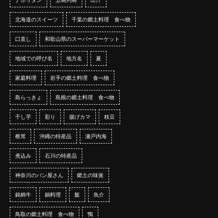
北海道のスイーツ
千葉の郷土料理 食べ物
口直し
和歌山県のスーパーマーケット
地域での呼び名
地方名
夏
家庭料理
岩手の郷土料理 食べ物
島らっきょ
島根の郷土料理 食べ物
干し芋
彩り
揚げカマ
枝豆
椎茸
沖縄の特産品
瀬戸内海
煮込み
石川の特産品
神奈川のパン屋さん
郷土の味覚
銘柄牛
鍋料理
飯
魚介
鳥取の郷土料理 食べ物
鴨