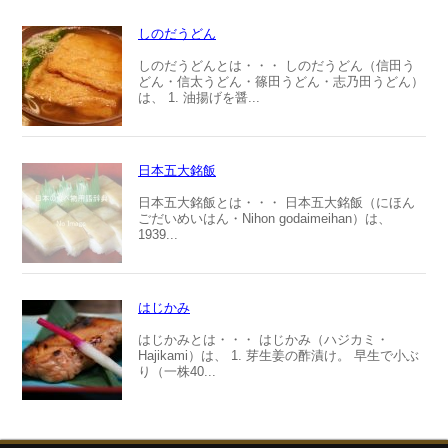
しのだうどん
しのだうどんとは・・・ しのだうどん（信田う
どん・信太うどん・篠田うどん・志乃田うどん）
は、 1. 油揚げを醤...
日本五大銘飯
日本五大銘飯とは・・・ 日本五大銘飯（にほん
ごだいめいはん・Nihon godaimeihan）は、
1939...
はじかみ
はじかみとは・・・ はじかみ（ハジカミ・
Hajikami）は、 1. 芽生姜の酢漬け。 早生で小ぶ
り（一株40...