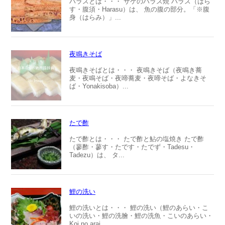
ハラスとは・・・ サケのハラス焼 ハラス（はら
す・腹須・Harasu）は、 魚の腹の部分。「※腹
身（はらみ）」...
夜鳴きそば
夜鳴きそばとは・・・ 夜鳴きそば（夜鳴き蕎
麦・夜鳴そば・夜啼蕎麦・夜啼そば・よなきそ
ば・Yonakisoba）...
たで酢
たで酢とは・・・ たで酢と鮎の塩焼き たで酢
（蓼酢・蓼す・たです・たでず・Tadesu・
Tadezu）は、 タ...
鯉の洗い
鯉の洗いとは・・・ 鯉の洗い（鯉のあらい・こ
いの洗い・鯉の洗膾・鯉の洗魚・こいのあらい・
Koi no arai...