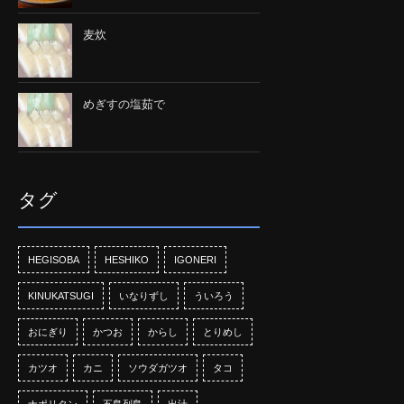
麦炊
めぎすの塩茹で
タグ
HEGISOBA
HESHIKO
IGONERI
KINUKATSUGI
いなりずし
ういろう
おにぎり
かつお
からし
とりめし
カツオ
カニ
ソウダガツオ
タコ
ナポリタン
五島列島
出汁