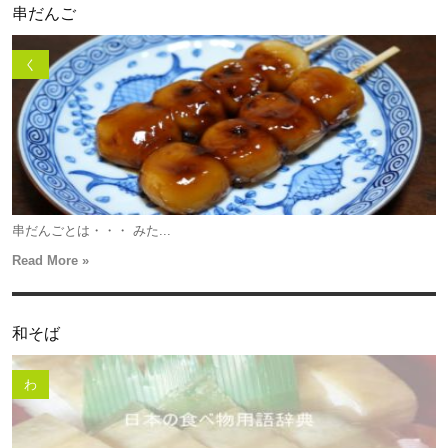
串だんご
く
串だんごとは・・・ みた...
Read More »
和そば
わ