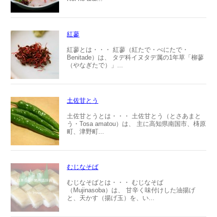
紅蓼
紅蓼とは・・・ 紅蓼（紅たで・べにたで・
Benitade）は、 タデ科イヌタデ属の1年草「柳蓼
（やなぎたで）」...
土佐甘とう
土佐甘とうとは・・・ 土佐甘とう（とさあまと
う・Tosa amatou）は、 主に高知県南国市、梼原
町、津野町...
むじなそば
むじなそばとは・・・ むじなそば
（Mujinasoba）は、 甘辛く味付けした油揚げ
と、天かす（揚げ玉）を、い...