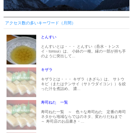
アクセス数の多いキーワード（月間）
とんすい
とんすいとは・・・ とんすい（呑水・トンス
イ・tonsui）は、 小鉢の一種。縁の一部が持ち手
のように突出して...
キザラ
キザラとは・・・ キザラ（きざら）は、 サトウ
キビ（またはテンサイ（サトウダイコン））を絞
った汁を煮詰め、 濃...
寿司ねた 一覧
寿司ねた一覧 ～ 色々な寿司ねた 定番の寿司
ネタから地域ならではのネタ、変わりだねまで
～ 寿司店のお品書き・...