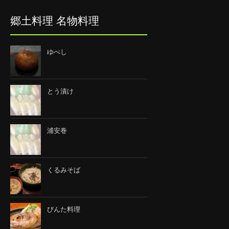
郷土料理 名物料理
ゆべし
とう漬け
浦安巻
くるみそば
びんた料理