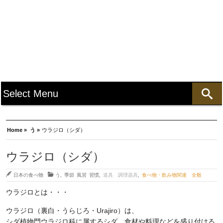
Home »
う »
ウラジロ（シダ）
ウラジロ（シダ）
日本の食べ物
う
,
季節 風習 習慣
,
道具 調理器具
,
食べ物・飲み物関連 全般
ウラジロとは・・・
ウラジロ（裏白・うらじろ・Urajiro）は、
シダ植物門ウラジロ科に属するシダ。食材や料理などを盛り付ける