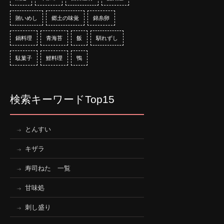
賄いめし
郷土の味覚
錦糸卵
鍋料理
青海苔
飯
馴れずし
駄菓子
鯉料理
鴨
検索キーワードTop15
とんすい
キザラ
寿司ねた 一覧
甘味処
刺し盛り