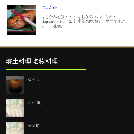
はじかみ
はじかみとは・・・ はじかみ（ハジカミ・
Hajikami）は、 1. 芽生姜の酢漬け。 早生で小ぶ
り（一株40...
郷土料理 名物料理
ゆべし
とう漬け
浦安巻