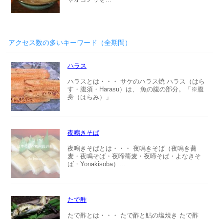
アクセス数の多いキーワード（全期間）
ハラス
ハラスとは・・・ サケのハラス焼 ハラス（はら
す・腹須・Harasu）は、 魚の腹の部分。「※腹
身（はらみ）」...
夜鳴きそば
夜鳴きそばとは・・・ 夜鳴きそば（夜鳴き蕎
麦・夜鳴そば・夜啼蕎麦・夜啼そば・よなきそ
ば・Yonakisoba）...
たで酢
たで酢とは・・・ たで酢と鮎の塩焼き たで酢