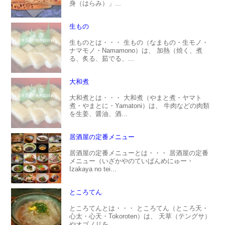
身（はらみ）」...
生もの
生ものとは・・・ 生もの（なまもの・生モノ・
ナマモノ・Namamono）は、 加熱（焼く、煮
る、炙る、茹でる、...
大和煮
大和煮とは・・・ 大和煮（やまと煮・ヤマト
煮・やまとに・Yamatoni）は、 牛肉などの肉類
を生姜、醤油、酒...
居酒屋の定番メニュー
居酒屋の定番メニューとは・・・ 居酒屋の定番
メニュー（いざかやのていばんめにゅー・
Izakaya no tei...
ところてん
ところてんとは・・・ ところてん（ところ天・
心太・心天・Tokoroten）は、 天草（テングサ）
やオゴノリを...