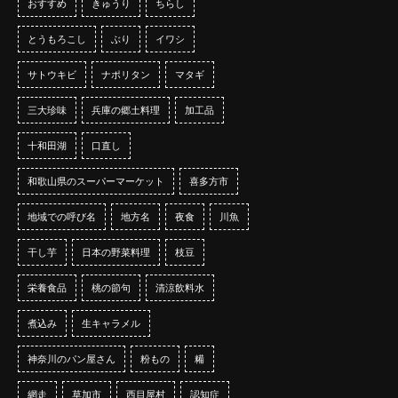
おすすめ
きゅうり
ちらし
とうもろこし
ぶり
イワシ
サトウキビ
ナポリタン
マタギ
三大珍味
兵庫の郷土料理
加工品
十和田湖
口直し
和歌山県のスーパーマーケット
喜多方市
地域での呼び名
地方名
夜食
川魚
干し芋
日本の野菜料理
枝豆
栄養食品
桃の節句
清涼飲料水
煮込み
生キャラメル
神奈川のパン屋さん
粉もの
糒
網走
草加市
西目屋村
認知症