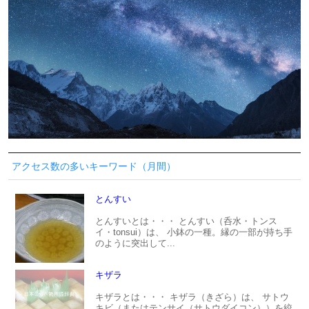
アクセス数の多いキーワード（月間）
とんすい
とんすいとは・・・ とんすい（呑水・トンス
イ・tonsui）は、 小鉢の一種。縁の一部が持ち手
のように突出して...
キザラ
キザラとは・・・ キザラ（きざら）は、 サトウ
キビ（またはテンサイ（サトウダイコン））を絞