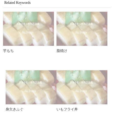
Related Keywords
芋もち
脂焼け
身欠きふぐ
いもフライ丼