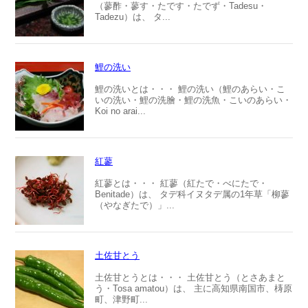
（蓼酢・蓼す・たです・たでず・Tadesu・
Tadezu）は、 タ...
鯉の洗い
鯉の洗いとは・・・ 鯉の洗い（鯉のあらい・こ
いの洗い・鯉の洗膾・鯉の洗魚・こいのあらい・
Koi no arai...
紅蓼
紅蓼とは・・・ 紅蓼（紅たで・べにたで・
Benitade）は、 タデ科イヌタデ属の1年草「柳蓼
（やなぎたで）」...
土佐甘とう
土佐甘とうとは・・・ 土佐甘とう（とさあまと
う・Tosa amatou）は、 主に高知県南国市、梼原
町、津野町...