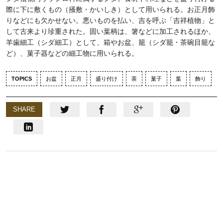
際に下に敷くもの（掻敷・かいしき）として用いられる。お正月飾
りなどにも欠かせない。悪いものを払い、吉を呼ぶ「吉祥植物」と
して古来より珍重された。固い葉柄は、箸などに加工されるほか、
羊歯細工（シダ細工）として、箱やお盆、籠（シダ籠・茶碗目籠な
ど）、菓子器などの細工物に用いられる。
TOPICS
お盆
正月
盛り付け
茶
菓子
葉
飾り
SHARE