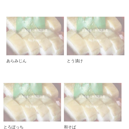
あらみじん
とう漬け
とろぼっち
和そば