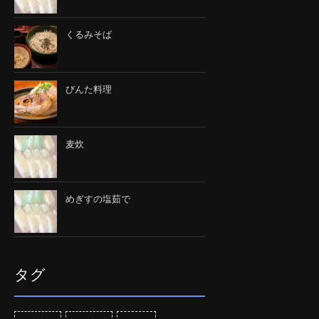
くるみそば
びんた料理
麦炊
めぎすの塩茹で
タグ