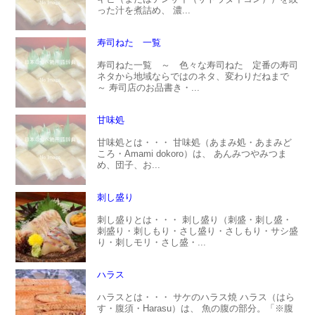
った汁を煮詰め、 濃...
寿司ねた 一覧
寿司ねた一覧 ～ 色々な寿司ねた 定番の寿司
ネタから地域ならではのネタ、変わりだねまで
～ 寿司店のお品書き・...
甘味処
甘味処とは・・・ 甘味処（あまみ処・あまみど
ころ・Amami dokoro）は、 あんみつやみつま
め、団子、お...
刺し盛り
刺し盛りとは・・・ 刺し盛り（刺盛・刺し盛・
刺盛り・刺しもり・さし盛り・さしもり・サシ盛
り・刺しモリ・さし盛・...
ハラス
ハラスとは・・・ サケのハラス焼 ハラス（はら
す・腹須・Harasu）は、 魚の腹の部分。「※腹