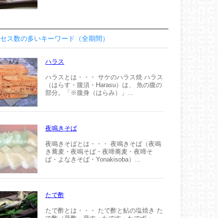
セス数の多いキーワード（全期間）
ハラス
ハラスとは・・・ サケのハラス焼 ハラス
（はらす・腹須・Harasu）は、 魚の腹の
部分。「※腹身（はらみ）」...
夜鳴きそば
夜鳴きそばとは・・・ 夜鳴きそば（夜鳴
き蕎麦・夜鳴そば・夜啼蕎麦・夜啼そ
ば・よなきそば・Yonakisoba）...
たで酢
たで酢とは・・・ たで酢と鮎の塩焼き た