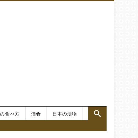
の食べ方
酒肴
日本の漬物