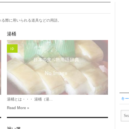
べる際に用いられる道具などの用語。
湯桶
ゆ
キー
湯桶とは・・・ 湯桶（湯...
Read More »
祝い箸