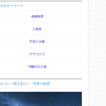
すめキーワード
卓袱料理
三色丼
千切り大根
ヤマブドウ
小鯛のささ漬
までに一度は見たい 世界の絶景