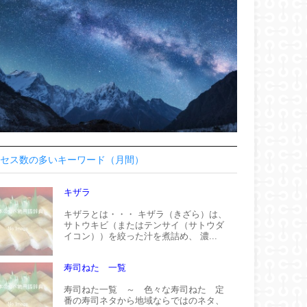
セス数の多いキーワード（月間）
キザラ
キザラとは・・・ キザラ（きざら）は、
サトウキビ（またはテンサイ（サトウダ
イコン））を絞った汁を煮詰め、 濃...
寿司ねた 一覧
寿司ねた一覧 ～ 色々な寿司ねた 定
番の寿司ネタから地域ならではのネタ、