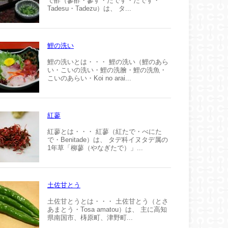
で酢（蓼酢・蓼す・たです・たでず・
Tadesu・Tadezu）は、 タ...
鯉の洗い
鯉の洗いとは・・・ 鯉の洗い（鯉のあら
い・こいの洗い・鯉の洗膾・鯉の洗魚・
こいのあらい・Koi no arai...
紅蓼
紅蓼とは・・・ 紅蓼（紅たで・べにた
で・Benitade）は、 タデ科イヌタデ属の
1年草「柳蓼（やなぎたで）」...
土佐甘とう
土佐甘とうとは・・・ 土佐甘とう（とさ
あまとう・Tosa amatou）は、 主に高知
県南国市、梼原町、津野町...