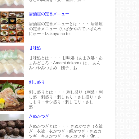
居酒屋の定番メニュー
居酒屋の定番メニューとは・・・ 居酒屋
の定番メニュー（いざかやのていばんめ
にゅー・Izakaya no tei...
甘味処
甘味処とは・・・ 甘味処（あまみ処・あ
まみどころ・Amami dokoro）は、 あん
みつやみつまめ、団子、お...
刺し盛り
刺し盛りとは・・・ 刺し盛り（刺盛・刺
し盛・刺盛り・刺しもり・さし盛り・さ
しもり・サシ盛り・刺しモリ・さし
盛・...
きぬかつぎ
きぬかつぎとは・・・ きぬかつぎ（衣被
ぎ・衣被・衣かつぎ・絹かつぎ・きぬカ
ツギ・キヌかつぎ・キヌカツギ・Kin...