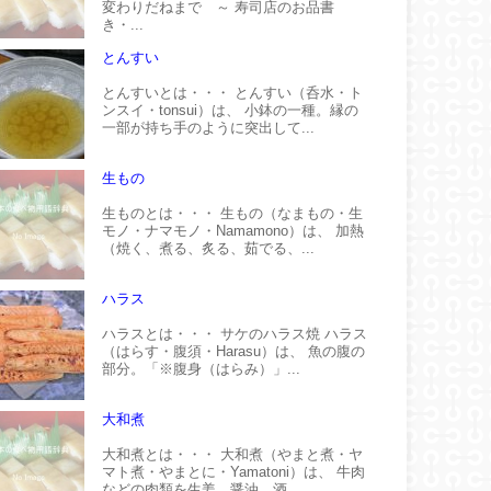
変わりだねまで ～ 寿司店のお品書
き・...
とんすい
とんすいとは・・・ とんすい（呑水・ト
ンスイ・tonsui）は、 小鉢の一種。縁の
一部が持ち手のように突出して...
生もの
生ものとは・・・ 生もの（なまもの・生
モノ・ナマモノ・Namamono）は、 加熱
（焼く、煮る、炙る、茹でる、...
ハラス
ハラスとは・・・ サケのハラス焼 ハラス
（はらす・腹須・Harasu）は、 魚の腹の
部分。「※腹身（はらみ）」...
大和煮
大和煮とは・・・ 大和煮（やまと煮・ヤ
マト煮・やまとに・Yamatoni）は、 牛肉
などの肉類を生姜、醤油、酒...