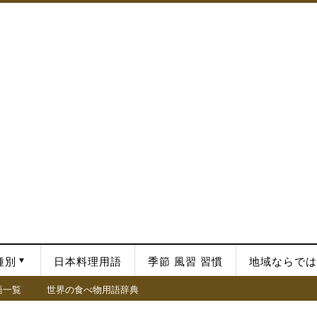
種別
日本料理用語
季節 風習 習慣
地域ならでは
語一覧
世界の食べ物用語辞典