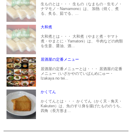
生ものとは・・・ 生もの（なまもの・生モノ・
ナマモノ・Namamono）は、 加熱（焼く、煮
る、炙る、茹でる、...
大和煮
大和煮とは・・・ 大和煮（やまと煮・ヤマト
煮・やまとに・Yamatoni）は、 牛肉などの肉類
を生姜、醤油、酒...
居酒屋の定番メニュー
居酒屋の定番メニューとは・・・ 居酒屋の定番
メニュー（いざかやのていばんめにゅー・
Izakaya no tei...
かくてん
かくてんとは・・・ かくてん（かく天・角天・
Kakuten）は、魚のすり身を揚げたもののうち、
四角（長方形ま...