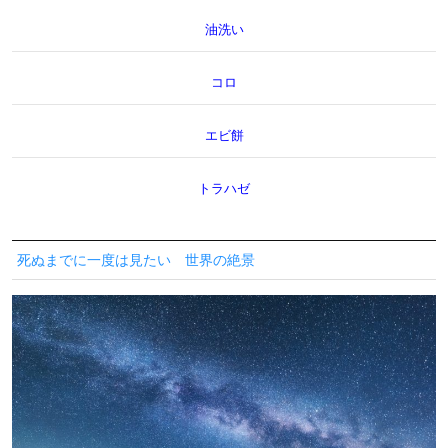
油洗い
コロ
エビ餅
トラハゼ
死ぬまでに一度は見たい 世界の絶景