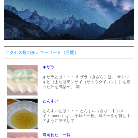
アクセス数の多いキーワード（月間）
キザラ
キザラとは・・・ キザラ（きざら）は、 サトウ
キビ（またはテンサイ（サトウダイコン））を絞
った汁を煮詰め、 濃...
とんすい
とんすいとは・・・ とんすい（呑水・トンス
イ・tonsui）は、 小鉢の一種。縁の一部が持ち手
のように突出して...
寿司ねた 一覧