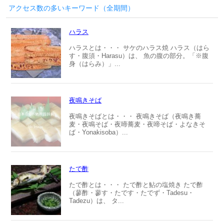
アクセス数の多いキーワード（全期間）
ハラス
ハラスとは・・・ サケのハラス焼 ハラス（はら
す・腹須・Harasu）は、 魚の腹の部分。「※腹
身（はらみ）」...
夜鳴きそば
夜鳴きそばとは・・・ 夜鳴きそば（夜鳴き蕎
麦・夜鳴そば・夜啼蕎麦・夜啼そば・よなきそ
ば・Yonakisoba）...
たで酢
たで酢とは・・・ たで酢と鮎の塩焼き たで酢
（蓼酢・蓼す・たです・たでず・Tadesu・
Tadezu）は、 タ...