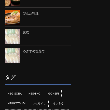
びんた料理
麦炊
めぎすの塩茹で
タグ
HEGISOBA
HESHIKO
IGONERI
KINUKATSUGI
いなりずし
ういろう