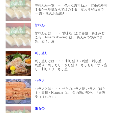
寿司ねた一覧 ～ 色々な寿司ねた 定番の寿司
ネタから地域ならではのネタ、変わりだねまで
～ 寿司店のお品書き・...
甘味処
甘味処とは・・・ 甘味処（あまみ処・あまみど
ころ・Amami dokoro）は、 あんみつやみつま
め、団子、お...
刺し盛り
刺し盛りとは・・・ 刺し盛り（刺盛・刺し盛・
刺盛り・刺しもり・さし盛り・さしもり・サシ盛
り・刺しモリ・さし盛・...
ハラス
ハラスとは・・・ サケのハラス焼 ハラス（はら
す・腹須・Harasu）は、 魚の腹の部分。「※腹
身（はらみ）」...
生もの