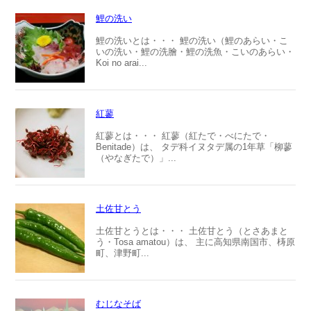
鯉の洗い
鯉の洗いとは・・・ 鯉の洗い（鯉のあらい・こ
いの洗い・鯉の洗膾・鯉の洗魚・こいのあらい・
Koi no arai...
紅蓼
紅蓼とは・・・ 紅蓼（紅たで・べにたで・
Benitade）は、 タデ科イヌタデ属の1年草「柳蓼
（やなぎたで）」...
土佐甘とう
土佐甘とうとは・・・ 土佐甘とう（とさあまと
う・Tosa amatou）は、 主に高知県南国市、梼原
町、津野町...
むじなそば