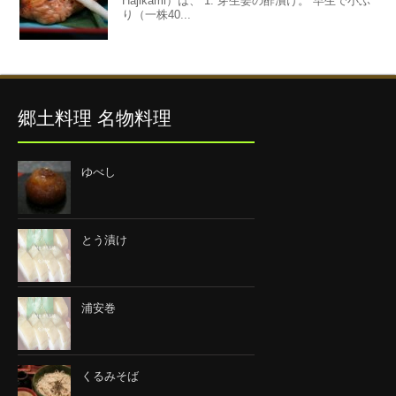
Hajikami）は、 1. 芽生姜の酢漬け。 早生で小ぶ
り（一株40...
郷土料理 名物料理
ゆべし
とう漬け
浦安巻
くるみそば