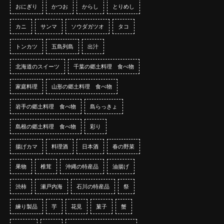
おにぎり
かつお
からし
とりめし
カニ
サンマ
ソウダガツオ
タコ
トンカツ
五島列島
出汁
北海道のスイーツ
千葉の郷土料理 食べ物
家庭料理
山形の郷土料理 食べ物
岩手の郷土料理 食べ物
島らっきょ
島根の郷土料理 食べ物
彩り
揚げカマ
料理酒
日本酒
春の野菜
果物
椎茸
沖縄の特産品
油揚げ
渋柿
瀬戸内海
石川の特産品
祭
練り製品
芋
花見
菓子
蟹