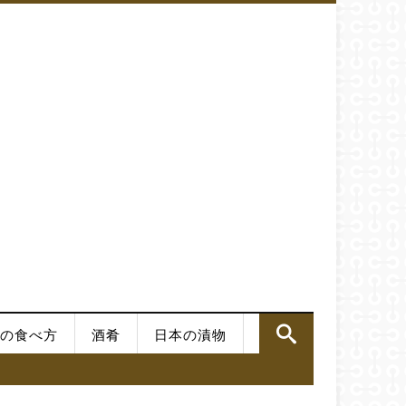
の食べ方
酒肴
日本の漬物