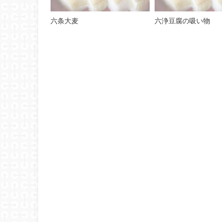
六条大麦
六浄豆腐の吸い物