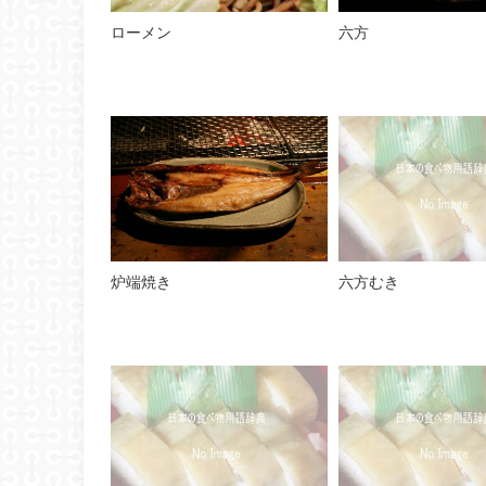
ローメン
六方
炉端焼き
六方むき