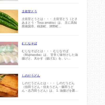
土佐甘とう
土佐甘とうとは・・・ 土佐甘とう（とさ
あまとう・Tosa amatou）は、 主に高知
県南国市、梼原町、津野町...
むじなそば
むじなそばとは・・・ むじなそば
（Mujinasoba）は、 甘辛く味付けした油
揚げと、天かす（揚げ玉）を、い...
しのだうどん
しのだうどんとは・・・ しのだうどん
（信田うどん・信太うどん・篠田うど
ん・志乃田うどん）は、 1. 油揚げを醤...