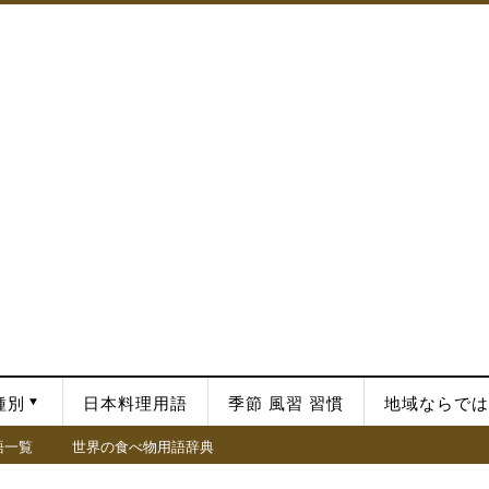
種別
日本料理用語
季節 風習 習慣
地域ならでは
語一覧
世界の食べ物用語辞典