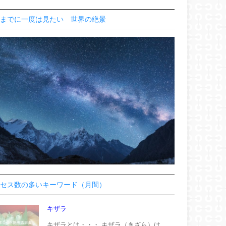
までに一度は見たい 世界の絶景
セス数の多いキーワード（月間）
キザラ
キザラとは・・・ キザラ（きざら）は、