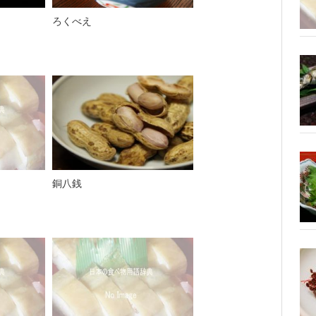
ろくべえ
銅八銭