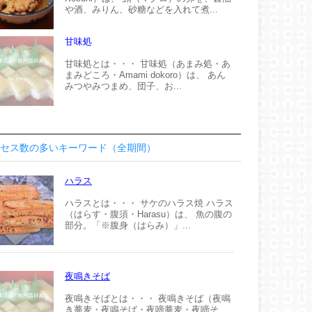
や酒、みりん、砂糖などを入れて煮...
甘味処
甘味処とは・・・ 甘味処（あまみ処・あ
まみどころ・Amami dokoro）は、 あん
みつやみつまめ、団子、お...
セス数の多いキーワード（全期間）
ハラス
ハラスとは・・・ サケのハラス焼 ハラス
（はらす・腹須・Harasu）は、 魚の腹の
部分。「※腹身（はらみ）」...
夜鳴きそば
夜鳴きそばとは・・・ 夜鳴きそば（夜鳴
き蕎麦・夜鳴そば・夜啼蕎麦・夜啼そ