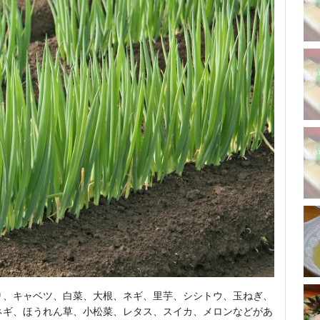
り、キャベツ、白菜、大根、ネギ、里芋、シシトウ、玉ねぎ、
ネギ、ほうれん草、小松菜、レタス、スイカ、メロンなどがあ