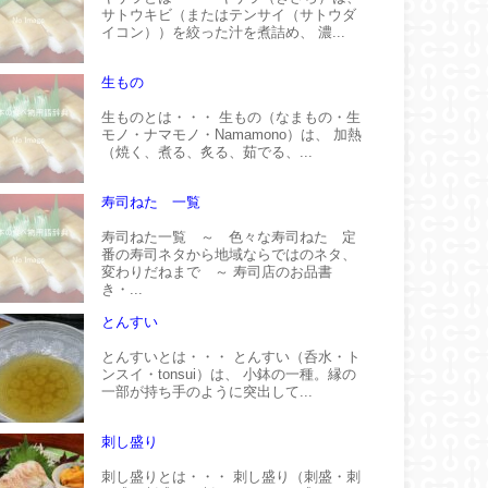
サトウキビ（またはテンサイ（サトウダ
イコン））を絞った汁を煮詰め、 濃...
生もの
生ものとは・・・ 生もの（なまもの・生
モノ・ナマモノ・Namamono）は、 加熱
（焼く、煮る、炙る、茹でる、...
寿司ねた 一覧
寿司ねた一覧 ～ 色々な寿司ねた 定
番の寿司ネタから地域ならではのネタ、
変わりだねまで ～ 寿司店のお品書
き・...
とんすい
とんすいとは・・・ とんすい（呑水・ト
ンスイ・tonsui）は、 小鉢の一種。縁の
一部が持ち手のように突出して...
刺し盛り
刺し盛りとは・・・ 刺し盛り（刺盛・刺