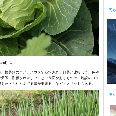
死ぬ
sai）は、
菜、根菜類のこと。ハウスで栽培される野菜と比較して、色や
び天候に影響されやすい、という面があるものの、施設のコス
陽をたっぷりとあてる事が出来る、などのメリットもある。
アク