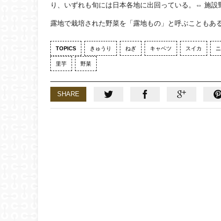
り、いずれも旬には日本各地に出回っている。⇔ 施設
露地で栽培された野菜を「露地もの」と呼ぶこともあ
TOPICS
きゅうり
ねぎ
キャベツ
スイカ
ニ
里芋
野菜
SHARE