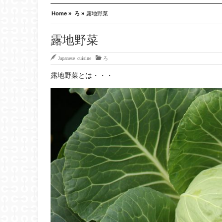
Home »
ろ »
露地野菜
露地野菜
Japanese cuisine
ろ
露地野菜とは・・・