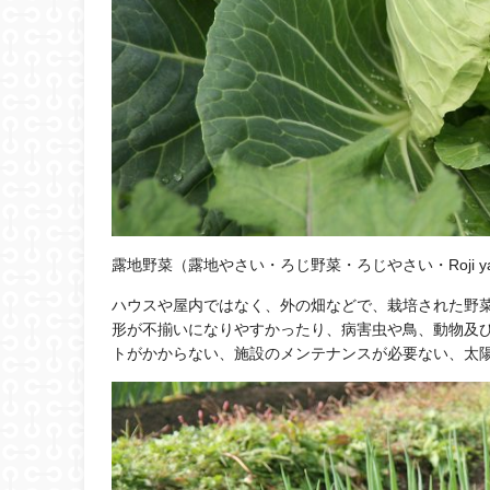
露地野菜（露地やさい・ろじ野菜・ろじやさい・Roji ya
ハウスや屋内ではなく、外の畑などで、栽培された野
形が不揃いになりやすかったり、病害虫や鳥、動物及
トがかからない、施設のメンテナンスが必要ない、太