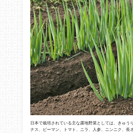
日本で栽培されている主な露地野菜としては、きゅう
ナス、ピーマン、トマト、ニラ、人参、ニンニク、長