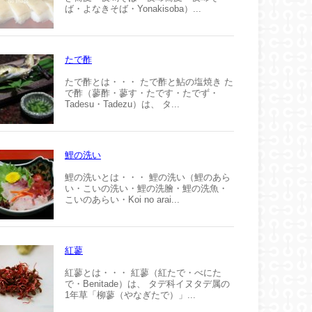
ば・よなきそば・Yonakisoba）...
たで酢
たで酢とは・・・ たで酢と鮎の塩焼き た
で酢（蓼酢・蓼す・たです・たでず・
Tadesu・Tadezu）は、 タ...
鯉の洗い
鯉の洗いとは・・・ 鯉の洗い（鯉のあら
い・こいの洗い・鯉の洗膾・鯉の洗魚・
こいのあらい・Koi no arai...
紅蓼
紅蓼とは・・・ 紅蓼（紅たで・べにた
で・Benitade）は、 タデ科イヌタデ属の
1年草「柳蓼（やなぎたで）」...