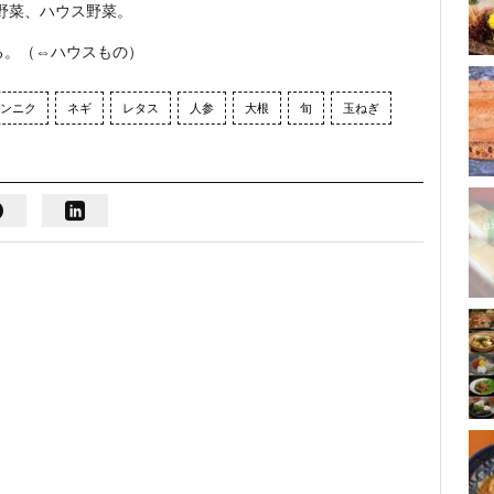
野菜、ハウス野菜。
る。（⇔ハウスもの）
ンニク
ネギ
レタス
人参
大根
旬
玉ねぎ