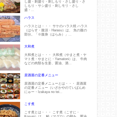
し盛・刺盛り・刺しもり・さし盛り・さ
しもり・サシ盛り・刺しモリ・さし
盛・...
ハラス
ハラスとは・・・ サケのハラス焼 ハラス
（はらす・腹須・Harasu）は、 魚の腹の
部分。「※腹身（はらみ）」...
大和煮
大和煮とは・・・ 大和煮（やまと煮・ヤ
マト煮・やまとに・Yamatoni）は、 牛肉
などの肉類を生姜、醤油、酒...
居酒屋の定番メニュー
居酒屋の定番メニューとは・・・ 居酒屋
の定番メニュー（いざかやのていばんめ
にゅー・Izakaya no tei...
こす煮
こす煮とは・・・ こす煮（こすに・
Kosuni）は、 鮪（マグロ）の卵を、醤油