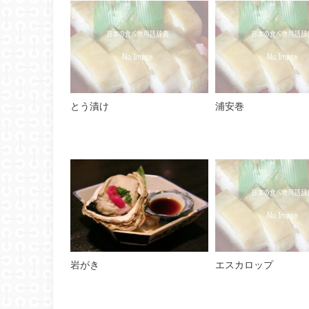
とう漬け
浦安巻
岩がき
エスカロップ