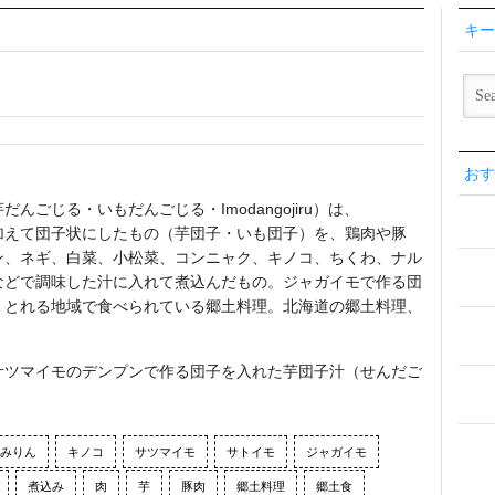
キー
おす
ごじる・いもだんごじる・Imodangojiru）は、
加えて団子状にしたもの（芋団子・いも団子）を、鶏肉や豚
ン、ネギ、白菜、小松菜、コンニャク、キノコ、ちくわ、ナル
などで調味した汁に入れて煮込んだもの。ジャガイモで作る団
くとれる地域で食べられている郷土料理。北海道の郷土料理、
サツマイモのデンプンで作る団子を入れた芋団子汁（せんだご
みりん
キノコ
サツマイモ
サトイモ
ジャガイモ
煮込み
肉
芋
豚肉
郷土料理
郷土食