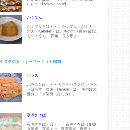
にゅー・Izakaya no tei...
かくてん
かくてんとは・・・ かくてん（かく天・
角天・Kakuten）は、魚のすり身を揚げた
もののうち、 四角（長方形ま...
セス数の多いキーワード（全期間）
ハラス
ハラスとは・・・ サケのハラス焼 ハラス
（はらす・腹須・Harasu）は、 魚の腹の
部分。「※腹身（はらみ）」...
夜鳴きそば
夜鳴きそばとは・・・ 夜鳴きそば（夜鳴
き蕎麦・夜鳴そば・夜啼蕎麦・夜啼そ