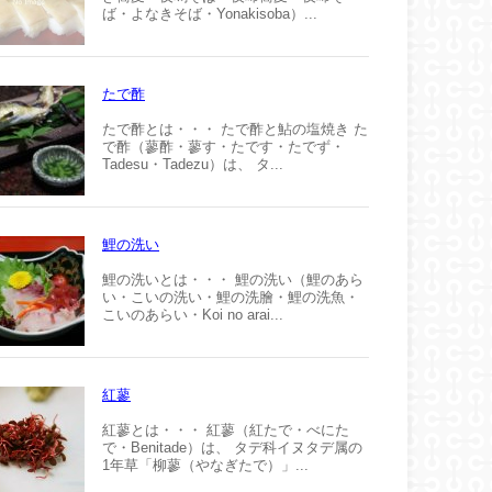
ば・よなきそば・Yonakisoba）...
たで酢
たで酢とは・・・ たで酢と鮎の塩焼き た
で酢（蓼酢・蓼す・たです・たでず・
Tadesu・Tadezu）は、 タ...
鯉の洗い
鯉の洗いとは・・・ 鯉の洗い（鯉のあら
い・こいの洗い・鯉の洗膾・鯉の洗魚・
こいのあらい・Koi no arai...
紅蓼
紅蓼とは・・・ 紅蓼（紅たで・べにた
で・Benitade）は、 タデ科イヌタデ属の
1年草「柳蓼（やなぎたで）」...