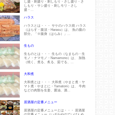
し盛・刺盛り・刺しもり・さし盛り・さ
しもり・サシ盛り・刺しモリ・さし
盛・...
ハラス
ハラスとは・・・ サケのハラス焼 ハラス
（はらす・腹須・Harasu）は、 魚の腹の
部分。「※腹身（はらみ）」...
生もの
生ものとは・・・ 生もの（なまもの・生
モノ・ナマモノ・Namamono）は、 加熱
（焼く、煮る、炙る、茹でる、...
大和煮
大和煮とは・・・ 大和煮（やまと煮・ヤ
マト煮・やまとに・Yamatoni）は、 牛肉
などの肉類を生姜、醤油、酒...
居酒屋の定番メニュー
居酒屋の定番メニューとは・・・ 居酒屋
の定番メニュー（いざかやのていばんめ