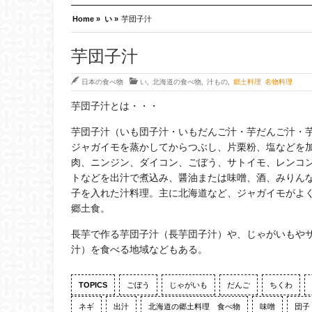
Home »
い »
芋団子汁
芋団子汁
日本の食べ物
い
,
北海道の食べ物
,
汁もの
,
郷土料理 名物料理
芋団子汁とは・・・
芋団子汁（いも団子汁・いもだんご汁・芋だんご汁・芋だん
ジャガイモを蒸かしてからつぶし、片栗粉、塩などを
肉、ニンジン、ダイコン、ごぼう、サトイモ、レンコ
トなどを出汁で煮込み、醤油または味噌、酒、みりん
子を入れた汁料理。主に北海道など、ジャガイモがよ
郷土食。
長芋で作る芋団子汁（長芋団子汁）や、じゃがいもや
汁）を食べる地域などもある。
TOPICS
ごぼう
じゃがいも
だんご
ちくわ
ネギ
出汁
北海道の郷土料理 食べ物
味噌
団子