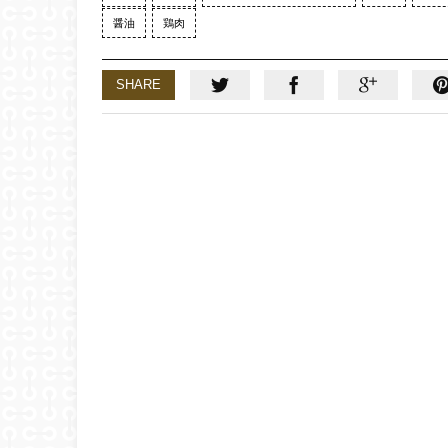
醤油
鶏肉
SHARE