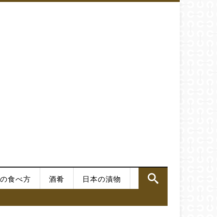
の食べ方
酒肴
日本の漬物