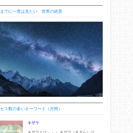
までに一度は見たい 世界の絶景
セス数の多いキーワード（月間）
キザラ
キザラとは・・・ キザラ（きざら）は、