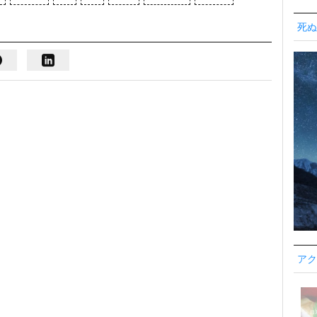
死ぬ
アク