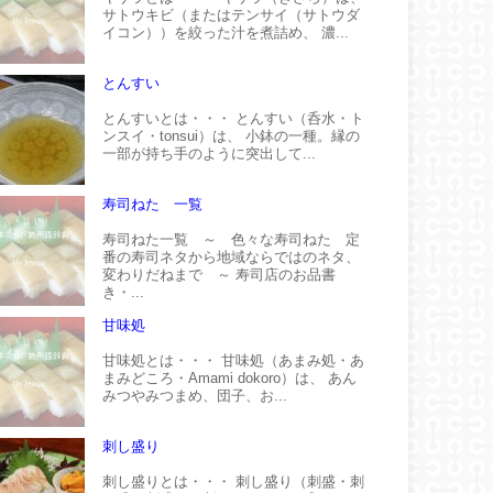
サトウキビ（またはテンサイ（サトウダ
イコン））を絞った汁を煮詰め、 濃...
とんすい
とんすいとは・・・ とんすい（呑水・ト
ンスイ・tonsui）は、 小鉢の一種。縁の
一部が持ち手のように突出して...
寿司ねた 一覧
寿司ねた一覧 ～ 色々な寿司ねた 定
番の寿司ネタから地域ならではのネタ、
変わりだねまで ～ 寿司店のお品書
き・...
甘味処
甘味処とは・・・ 甘味処（あまみ処・あ
まみどころ・Amami dokoro）は、 あん
みつやみつまめ、団子、お...
刺し盛り
刺し盛りとは・・・ 刺し盛り（刺盛・刺