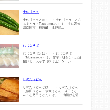
土佐甘とう
土佐甘とうとは・・・ 土佐甘とう（とさ
あまとう・Tosa amatou）は、 主に高知
県南国市、梼原町、津野町...
むじなそば
むじなそばとは・・・ むじなそば
（Mujinasoba）は、 甘辛く味付けした油
揚げと、天かす（揚げ玉）を、い...
しのだうどん
しのだうどんとは・・・ しのだうどん
（信田うどん・信太うどん・篠田うど
ん・志乃田うどん）は、 1. 油揚げを醤...