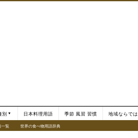
種別
日本料理用語
季節 風習 習慣
地域ならでは
語一覧
世界の食べ物用語辞典