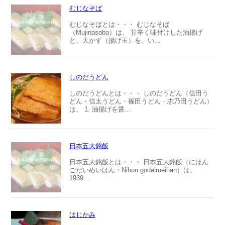
むじなそば
むじなそばとは・・・ むじなそば
（Mujinasoba）は、 甘辛く味付けした油揚げ
と、天かす（揚げ玉）を、い...
しのだうどん
しのだうどんとは・・・ しのだうどん（信田う
どん・信太うどん・篠田うどん・志乃田うどん）
は、 1. 油揚げを醤...
日本五大銘飯
日本五大銘飯とは・・・ 日本五大銘飯（にほん
ごだいめいはん・Nihon godaimeihan）は、
1939...
はじかみ