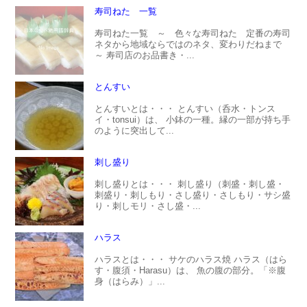
寿司ねた 一覧
寿司ねた一覧 ～ 色々な寿司ねた 定番の寿司
ネタから地域ならではのネタ、変わりだねまで
～ 寿司店のお品書き・...
とんすい
とんすいとは・・・ とんすい（呑水・トンス
イ・tonsui）は、 小鉢の一種。縁の一部が持ち手
のように突出して...
刺し盛り
刺し盛りとは・・・ 刺し盛り（刺盛・刺し盛・
刺盛り・刺しもり・さし盛り・さしもり・サシ盛
り・刺しモリ・さし盛・...
ハラス
ハラスとは・・・ サケのハラス焼 ハラス（はら
す・腹須・Harasu）は、 魚の腹の部分。「※腹
身（はらみ）」...