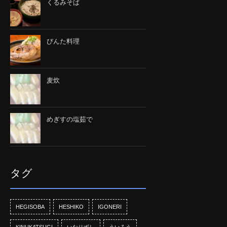
くるみそば
びんた料理
麦炊
めぎすの塩茹で
タグ
HEGISOBA
HESHIKO
IGONERI
KINUKATSUGI
いなりずし
ういろう