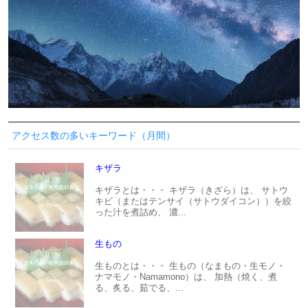
アクセス数の多いキーワード（月間）
キザラ
キザラとは・・・ キザラ（きざら）は、 サトウ
キビ（またはテンサイ（サトウダイコン））を絞
った汁を煮詰め、 濃...
生もの
生ものとは・・・ 生もの（なまもの・生モノ・
ナマモノ・Namamono）は、 加熱（焼く、煮
る、炙る、茹でる、...