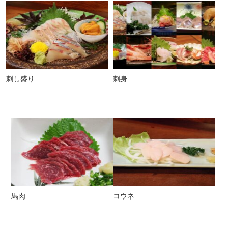
刺し盛り
刺身
馬肉
コウネ