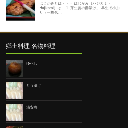
はじかみとは・・・ はじかみ（ハジカミ・
Hajikami）は、 1. 芽生姜の酢漬け。 早生で小ぶ
り（一株40...
郷土料理 名物料理
ゆべし
とう漬け
浦安巻