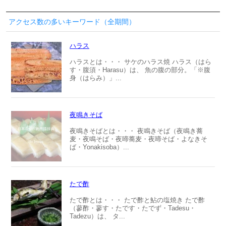
アクセス数の多いキーワード（全期間）
ハラス
ハラスとは・・・ サケのハラス焼 ハラス（はら
す・腹須・Harasu）は、 魚の腹の部分。「※腹
身（はらみ）」...
夜鳴きそば
夜鳴きそばとは・・・ 夜鳴きそば（夜鳴き蕎
麦・夜鳴そば・夜啼蕎麦・夜啼そば・よなきそ
ば・Yonakisoba）...
たで酢
たで酢とは・・・ たで酢と鮎の塩焼き たで酢
（蓼酢・蓼す・たです・たでず・Tadesu・
Tadezu）は、 タ...