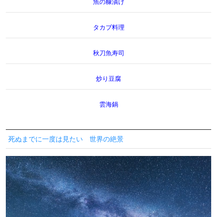
魚の糠漬け
タカブ料理
秋刀魚寿司
炒り豆腐
雲海鍋
死ぬまでに一度は見たい 世界の絶景