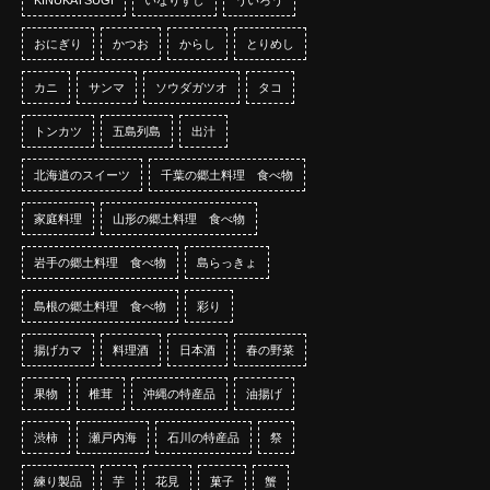
おにぎり
かつお
からし
とりめし
カニ
サンマ
ソウダガツオ
タコ
トンカツ
五島列島
出汁
北海道のスイーツ
千葉の郷土料理 食べ物
家庭料理
山形の郷土料理 食べ物
岩手の郷土料理 食べ物
島らっきょ
島根の郷土料理 食べ物
彩り
揚げカマ
料理酒
日本酒
春の野菜
果物
椎茸
沖縄の特産品
油揚げ
渋柿
瀬戸内海
石川の特産品
祭
練り製品
芋
花見
菓子
蟹