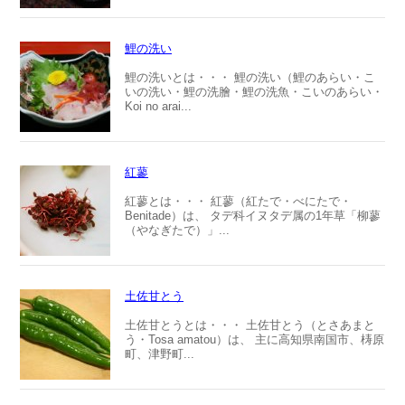
鯉の洗い
鯉の洗いとは・・・ 鯉の洗い（鯉のあらい・こ
いの洗い・鯉の洗膾・鯉の洗魚・こいのあらい・
Koi no arai...
紅蓼
紅蓼とは・・・ 紅蓼（紅たで・べにたで・
Benitade）は、 タデ科イヌタデ属の1年草「柳蓼
（やなぎたで）」...
土佐甘とう
土佐甘とうとは・・・ 土佐甘とう（とさあまと
う・Tosa amatou）は、 主に高知県南国市、梼原
町、津野町...