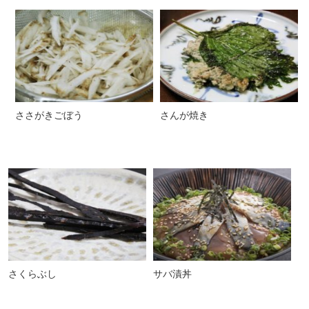
ささがきごぼう
さんが焼き
さくらぶし
サバ漬丼