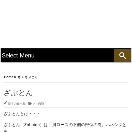
Home »
さ »
ざぶとん
ざぶとん
日本の食べ物
さ
,
肉類
ざふとんとは・・・
ざぶとん（Zabuton）は、肩ロースの下側の部位の肉。ハネシタと
も。