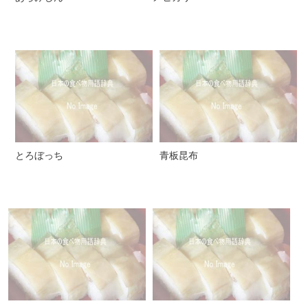
とろぼっち
青板昆布