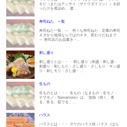
キビ（またはテンサイ（サトウダイコン））を絞
った汁を煮詰め、 濃...
寿司ねた 一覧
寿司ねた一覧 ～ 色々な寿司ねた 定番の寿司
ネタから地域ならではのネタ、変わりだねまで
～ 寿司店のお品書き・...
刺し盛り
刺し盛りとは・・・ 刺し盛り（刺盛・刺し盛・
刺盛り・刺しもり・さし盛り・さしもり・サシ盛
り・刺しモリ・さし盛・...
生もの
生ものとは・・・ 生もの（なまもの・生モノ・
ナマモノ・Namamono）は、 加熱（焼く、煮
る、炙る、茹でる、...
ハラス
ハラスとは・・・ サケのハラス焼 ハラス（はら