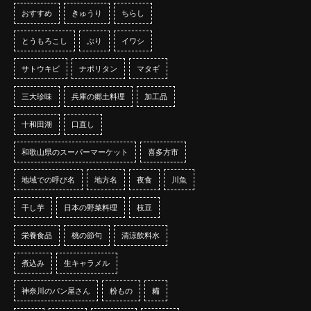
おすすめ
きゅうり
ちらし
とうもろこし
ぶり
イワシ
サトウキビ
ナポリタン
マタギ
三大珍味
兵庫の郷土料理
加工品
十和田湖
口直し
和歌山県のスーパーマーケット
喜多方市
地域での呼び名
地方名
夜食
川魚
干し芋
日本の野菜料理
枝豆
栄養食品
桃の節句
清涼飲料水
煮込み
生キャラメル
神奈川のパン屋さん
粉もの
糒