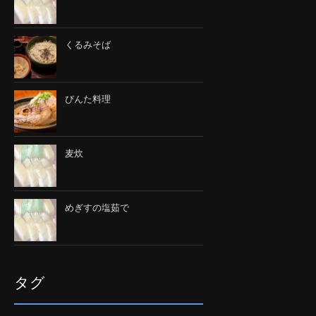
くるみそば
びんた料理
麦炊
めぎすの塩茹で
タグ