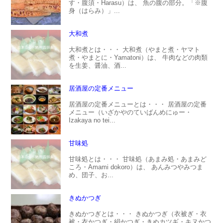
す・腹須・Harasu）は、 魚の腹の部分。「※腹
身（はらみ）」...
大和煮
大和煮とは・・・ 大和煮（やまと煮・ヤマト
煮・やまとに・Yamatoni）は、 牛肉などの肉類
を生姜、醤油、酒...
居酒屋の定番メニュー
居酒屋の定番メニューとは・・・ 居酒屋の定番
メニュー（いざかやのていばんめにゅー・
Izakaya no tei...
甘味処
甘味処とは・・・ 甘味処（あまみ処・あまみど
ころ・Amami dokoro）は、 あんみつやみつま
め、団子、お...
きぬかつぎ
きぬかつぎとは・・・ きぬかつぎ（衣被ぎ・衣
被・衣かつぎ・絹かつぎ・きぬカツギ・キヌかつ