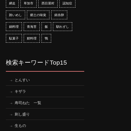
網走
草加市
西目屋村
認知症
賄いめし
郷土の味覚
錦糸卵
鍋料理
青海苔
飯
馴れずし
駄菓子
鯉料理
鴨
検索キーワードTop15
とんすい
キザラ
寿司ねた 一覧
刺し盛り
生もの