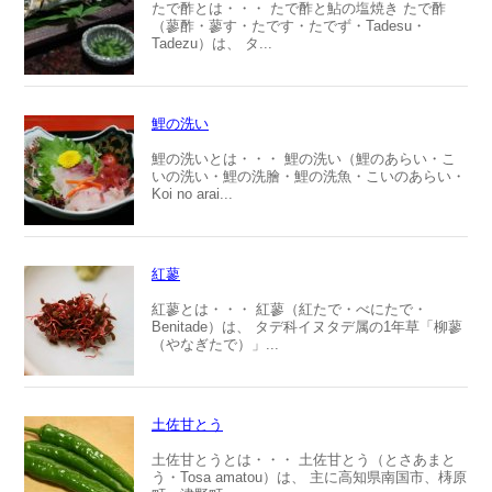
たで酢とは・・・ たで酢と鮎の塩焼き たで酢
（蓼酢・蓼す・たです・たでず・Tadesu・
Tadezu）は、 タ...
鯉の洗い
鯉の洗いとは・・・ 鯉の洗い（鯉のあらい・こ
いの洗い・鯉の洗膾・鯉の洗魚・こいのあらい・
Koi no arai...
紅蓼
紅蓼とは・・・ 紅蓼（紅たで・べにたで・
Benitade）は、 タデ科イヌタデ属の1年草「柳蓼
（やなぎたで）」...
土佐甘とう
土佐甘とうとは・・・ 土佐甘とう（とさあまと
う・Tosa amatou）は、 主に高知県南国市、梼原