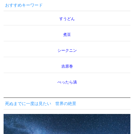
おすすめキーワード
すうどん
煮豆
シークニン
吉原巻
べったら漬
死ぬまでに一度は見たい 世界の絶景