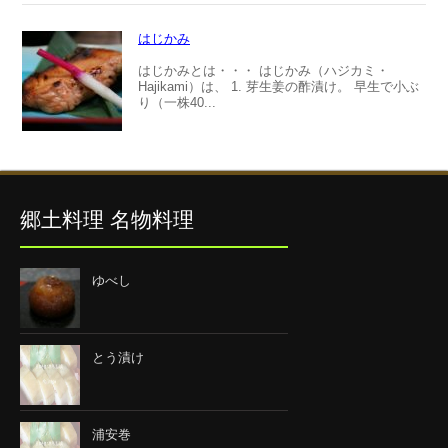
はじかみ
はじかみとは・・・ はじかみ（ハジカミ・
Hajikami）は、 1. 芽生姜の酢漬け。 早生で小ぶ
り（一株40...
郷土料理 名物料理
ゆべし
とう漬け
浦安巻