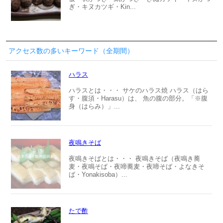
ぎ・キヌカツギ・Kin...
アクセス数の多いキーワード（全期間）
ハラス
ハラスとは・・・ サケのハラス焼 ハラス（はら
す・腹須・Harasu）は、 魚の腹の部分。「※腹
身（はらみ）」...
夜鳴きそば
夜鳴きそばとは・・・ 夜鳴きそば（夜鳴き蕎
麦・夜鳴そば・夜啼蕎麦・夜啼そば・よなきそ
ば・Yonakisoba）...
たで酢