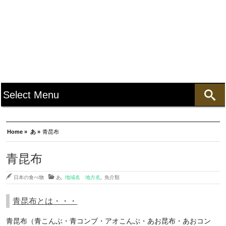
Home »
あ »
青昆布
青昆布
日本の食べ物
あ
,
地域名 地方名
,
魚介類
青昆布とは・・・
青昆布（青こんぶ・青コンブ・アオこんぶ・あお昆布・あおコン