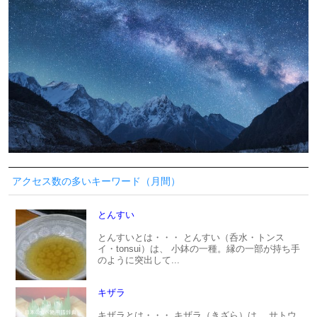
アクセス数の多いキーワード（月間）
とんすい
とんすいとは・・・ とんすい（呑水・トンス
イ・tonsui）は、 小鉢の一種。縁の一部が持ち手
のように突出して...
キザラ
キザラとは・・・ キザラ（きざら）は、 サトウ