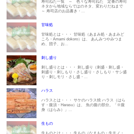
寿司ねた一覧 ～ 色々な寿司ねた 定番の寿司
ネタから地域ならではのネタ、変わりだねまで
～ 寿司店のお品書き・...
甘味処
甘味処とは・・・ 甘味処（あまみ処・あまみど
ころ・Amami dokoro）は、 あんみつやみつま
め、団子、お...
刺し盛り
刺し盛りとは・・・ 刺し盛り（刺盛・刺し盛・
刺盛り・刺しもり・さし盛り・さしもり・サシ盛
り・刺しモリ・さし盛・...
ハラス
ハラスとは・・・ サケのハラス焼 ハラス（はら
す・腹須・Harasu）は、 魚の腹の部分。「※腹
身（はらみ）」...
生もの
生ものとは・・・ 生もの（なまもの・生モノ・