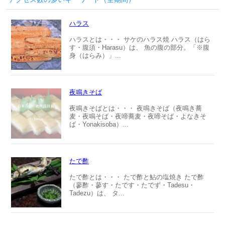
ハラス
ハラスとは・・・ サケのハラス焼 ハラス（はら
す・腹須・Harasu）は、 魚の腹の部分。「※腹
身（はらみ）」...
夜鳴きそば
夜鳴きそばとは・・・ 夜鳴きそば（夜鳴き蕎
麦・夜鳴そば・夜啼蕎麦・夜啼そば・よなきそ
ば・Yonakisoba）...
たで酢
たで酢とは・・・ たで酢と鮎の塩焼き たで酢
（蓼酢・蓼す・たです・たでず・Tadesu・
Tadezu）は、 タ...