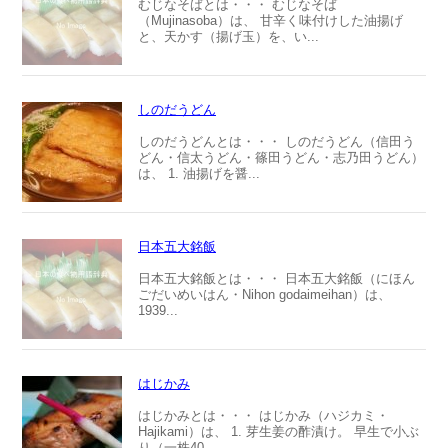
むじなそばとは・・・ むじなそば
（Mujinasoba）は、 甘辛く味付けした油揚げ
と、天かす（揚げ玉）を、い...
しのだうどん
しのだうどんとは・・・ しのだうどん（信田う
どん・信太うどん・篠田うどん・志乃田うどん）
は、 1. 油揚げを醤...
日本五大銘飯
日本五大銘飯とは・・・ 日本五大銘飯（にほん
ごだいめいはん・Nihon godaimeihan）は、
1939...
はじかみ
はじかみとは・・・ はじかみ（ハジカミ・
Hajikami）は、 1. 芽生姜の酢漬け。 早生で小ぶ
り（一株40...