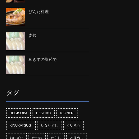
びんた料理
麦炊
めぎすの塩茹で
タグ
HEGISOBA
HESHIKO
IGONERI
KINUKATSUGI
いなりずし
ういろう
おにぎり
かつお
からし
とりめし