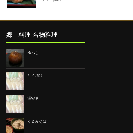
郷土料理 名物料理
ゆべし
とう漬け
浦安巻
くるみそば