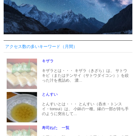
アクセス数の多いキーワード（月間）
キザラ
キザラとは・・・ キザラ（きざら）は、 サトウ
キビ（またはテンサイ（サトウダイコン））を絞
った汁を煮詰め、 濃...
とんすい
とんすいとは・・・ とんすい（呑水・トンス
イ・tonsui）は、 小鉢の一種。縁の一部が持ち手
のように突出して...
寿司ねた 一覧