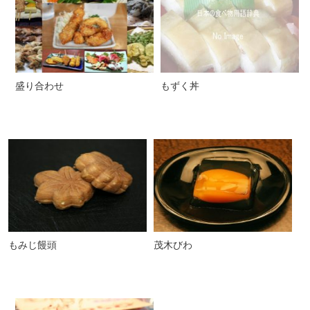
盛り合わせ
もずく丼
もみじ饅頭
茂木びわ