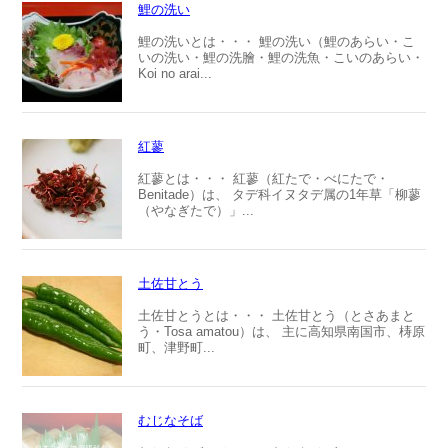
鯉の洗い
鯉の洗いとは・・・ 鯉の洗い（鯉のあらい・こ
いの洗い・鯉の洗膾・鯉の洗魚・こいのあらい・
Koi no arai...
紅蓼
紅蓼とは・・・ 紅蓼（紅たで・べにたで・
Benitade）は、 タデ科イヌタデ属の1年草「柳蓼
（やなぎたで）」...
土佐甘とう
土佐甘とうとは・・・ 土佐甘とう（とさあまと
う・Tosa amatou）は、 主に高知県南国市、梼原
町、津野町...
むじなそば