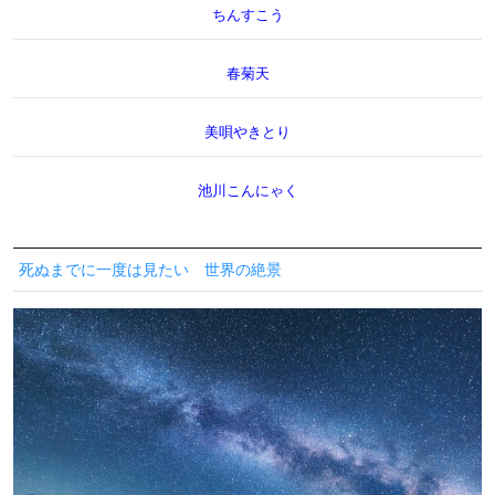
ちんすこう
春菊天
美唄やきとり
池川こんにゃく
死ぬまでに一度は見たい 世界の絶景