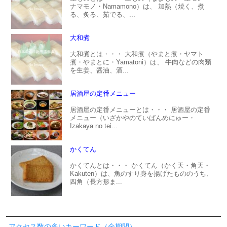
ナマモノ・Namamono）は、 加熱（焼く、煮
る、炙る、茹でる、...
大和煮
大和煮とは・・・ 大和煮（やまと煮・ヤマト
煮・やまとに・Yamatoni）は、 牛肉などの肉類
を生姜、醤油、酒...
居酒屋の定番メニュー
居酒屋の定番メニューとは・・・ 居酒屋の定番
メニュー（いざかやのていばんめにゅー・
Izakaya no tei...
かくてん
かくてんとは・・・ かくてん（かく天・角天・
Kakuten）は、魚のすり身を揚げたもののうち、
四角（長方形ま...
アクセス数の多いキーワード（全期間）