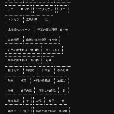
カニ
サンマ
ソウダガツオ
タコ
トンカツ
五島列島
出汁
北海道のスイーツ
千葉の郷土料理 食べ物
家庭料理
山形の郷土料理 食べ物
岩手の郷土料理 食べ物
島らっきょ
島根の郷土料理 食べ物
彩り
揚げカマ
料理酒
日本酒
春の野菜
果物
椎茸
沖縄の特産品
油揚げ
渋柿
瀬戸内海
石川の特産品
祭
練り製品
芋
花見
菓子
蟹
銘柄牛
魚介
鳥取の郷土料理 食べ物