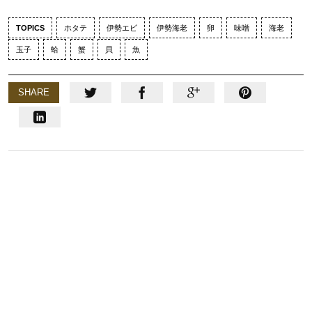
TOPICS
ホタテ
伊勢エビ
伊勢海老
卵
味噌
海老
玉子
蛤
蟹
貝
魚
SHARE