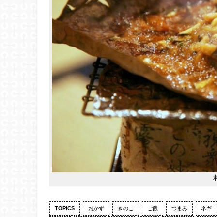
TOPICS
おかず
きのこ
ご飯
つまみ
ネギ