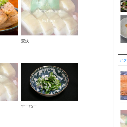
麦炊
アク
すーねー