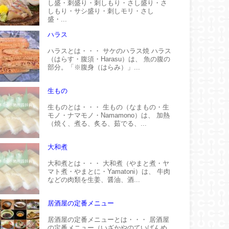
し盛・刺盛り・刺しもり・さし盛り・さ
しもり・サシ盛り・刺しモリ・さし
盛・...
ハラス
ハラスとは・・・ サケのハラス焼 ハラス
（はらす・腹須・Harasu）は、 魚の腹の
部分。「※腹身（はらみ）」...
生もの
生ものとは・・・ 生もの（なまもの・生
モノ・ナマモノ・Namamono）は、 加熱
（焼く、煮る、炙る、茹でる、...
大和煮
大和煮とは・・・ 大和煮（やまと煮・ヤ
マト煮・やまとに・Yamatoni）は、 牛肉
などの肉類を生姜、醤油、酒...
居酒屋の定番メニュー
居酒屋の定番メニューとは・・・ 居酒屋
の定番メニュー（いざかやのていばんめ