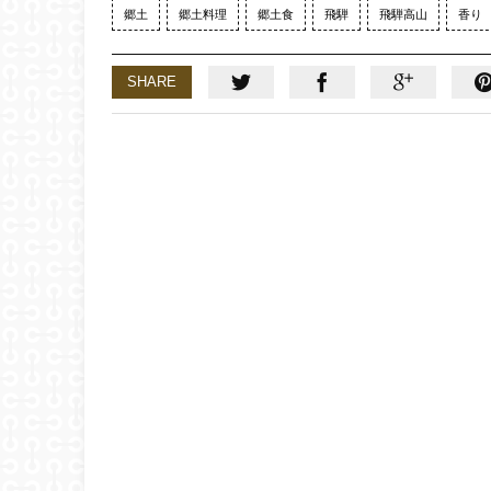
郷土
郷土料理
郷土食
飛騨
飛騨高山
香り
SHARE