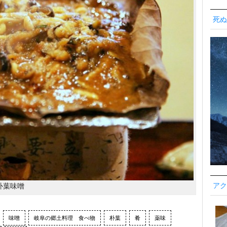
死ぬ
アク
朴葉味噌
味噌
岐阜の郷土料理 食べ物
朴葉
肴
薬味