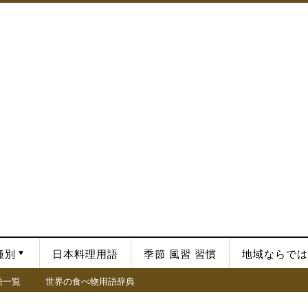
種別
日本料理用語
季節 風習 習慣
地域ならでは
語一覧
世界の食べ物用語辞典