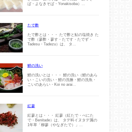
ば・よなきそば・Yonakisoba）...
たで酢
たで酢とは・・・ たで酢と鮎の塩焼き た
で酢（蓼酢・蓼す・たです・たでず・
Tadesu・Tadezu）は、 タ...
鯉の洗い
鯉の洗いとは・・・ 鯉の洗い（鯉のあら
い・こいの洗い・鯉の洗膾・鯉の洗魚・
こいのあらい・Koi no arai...
紅蓼
紅蓼とは・・・ 紅蓼（紅たで・べにた
で・Benitade）は、 タデ科イヌタデ属の
1年草「柳蓼（やなぎたで）」...