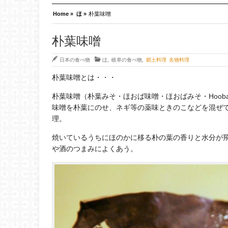
Home »
ほ »
朴葉味噌
朴葉味噌
日本の食べ物
ほ
,
岐阜の食べ物
,
郷土料理 名物料理
朴葉味噌とは・・・
朴葉味噌（朴葉みそ・ほおば味噌・ほおばみそ・Hooba
味噌を朴葉にのせ、ネギ等の薬味ときのこなどを混ぜ
理。
焼いているうちにほのかに移る朴の葉の香りと水分が
や酒のつまみによくあう。