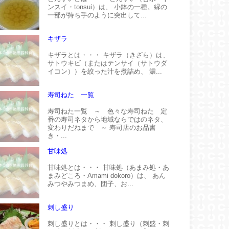
ンスイ・tonsui）は、 小鉢の一種。縁の
一部が持ち手のように突出して...
キザラ
キザラとは・・・ キザラ（きざら）は、
サトウキビ（またはテンサイ（サトウダ
イコン））を絞った汁を煮詰め、 濃...
寿司ねた 一覧
寿司ねた一覧 ～ 色々な寿司ねた 定
番の寿司ネタから地域ならではのネタ、
変わりだねまで ～ 寿司店のお品書
き・...
甘味処
甘味処とは・・・ 甘味処（あまみ処・あ
まみどころ・Amami dokoro）は、 あん
みつやみつまめ、団子、お...
刺し盛り
刺し盛りとは・・・ 刺し盛り（刺盛・刺