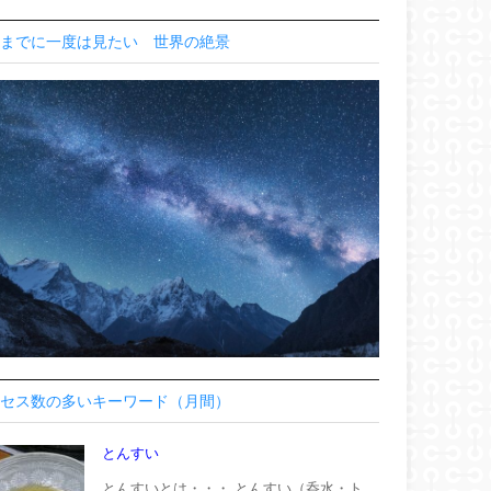
までに一度は見たい 世界の絶景
セス数の多いキーワード（月間）
とんすい
とんすいとは・・・ とんすい（呑水・ト