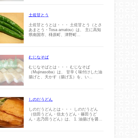
土佐甘とう
土佐甘とうとは・・・ 土佐甘とう（とさ
あまとう・Tosa amatou）は、 主に高知
県南国市、梼原町、津野町...
むじなそば
むじなそばとは・・・ むじなそば
（Mujinasoba）は、 甘辛く味付けした油
揚げと、天かす（揚げ玉）を、い...
しのだうどん
しのだうどんとは・・・ しのだうどん
（信田うどん・信太うどん・篠田うど
ん・志乃田うどん）は、 1. 油揚げを醤...