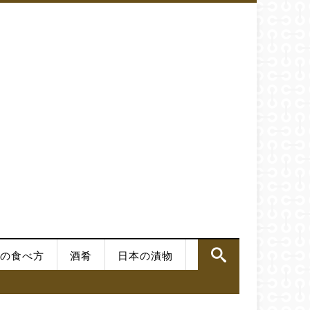
の食べ方
酒肴
日本の漬物