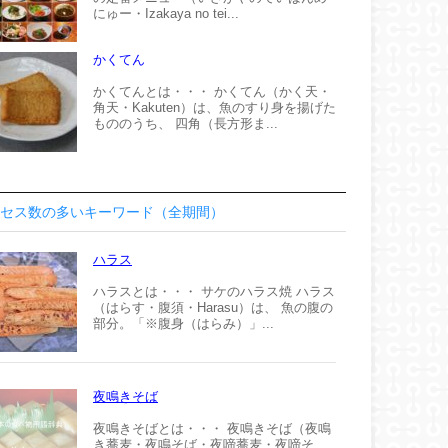
にゅー・Izakaya no tei...
かくてん
かくてんとは・・・ かくてん（かく天・
角天・Kakuten）は、魚のすり身を揚げた
もののうち、 四角（長方形ま...
セス数の多いキーワード（全期間）
ハラス
ハラスとは・・・ サケのハラス焼 ハラス
（はらす・腹須・Harasu）は、 魚の腹の
部分。「※腹身（はらみ）」...
夜鳴きそば
夜鳴きそばとは・・・ 夜鳴きそば（夜鳴
き蕎麦・夜鳴そば・夜啼蕎麦・夜啼そ