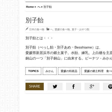
Home »
へ »
別子飴
別子飴
日本の食べ物
へ
,
愛媛の食べ物
,
菓子・おやつ類
別子飴とは・・・
別子飴（べっし飴・別子あめ・Besshiame）は、
愛媛県新居浜市の郷土菓子。水飴、練乳、上白糖を主
銅山の一つ「別子銅山」に由来する。ピーナツ・みか
TOPICS
みかん
愛媛の特産品
愛媛の郷土料理 食べ
SHARE