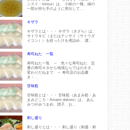
ンスイ・tonsui）は、 小鉢の一種。縁の
一部が持ち手のように突出して...
キザラ
キザラとは・・・ キザラ（きざら）は、
サトウキビ（またはテンサイ（サトウダ
イコン））を絞った汁を煮詰め、 濃...
寿司ねた 一覧
寿司ねた一覧 ～ 色々な寿司ねた 定
番の寿司ネタから地域ならではのネタ、
変わりだねまで ～ 寿司店のお品書
き・...
甘味処
甘味処とは・・・ 甘味処（あまみ処・あ
まみどころ・Amami dokoro）は、 あん
みつやみつまめ、団子、お...
刺し盛り
刺し盛りとは・・・ 刺し盛り（刺盛・刺