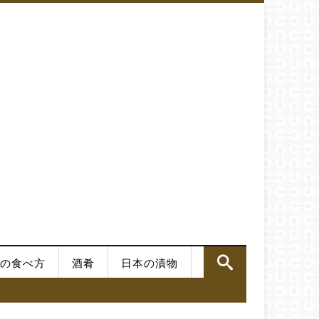
の食べ方
酒肴
日本の漬物