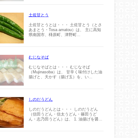
土佐甘とう
土佐甘とうとは・・・ 土佐甘とう（とさ
あまとう・Tosa amatou）は、 主に高知
県南国市、梼原町、津野町...
むじなそば
むじなそばとは・・・ むじなそば
（Mujinasoba）は、 甘辛く味付けした油
揚げと、天かす（揚げ玉）を、い...
しのだうどん
しのだうどんとは・・・ しのだうどん
（信田うどん・信太うどん・篠田うど
ん・志乃田うどん）は、 1. 油揚げを醤...