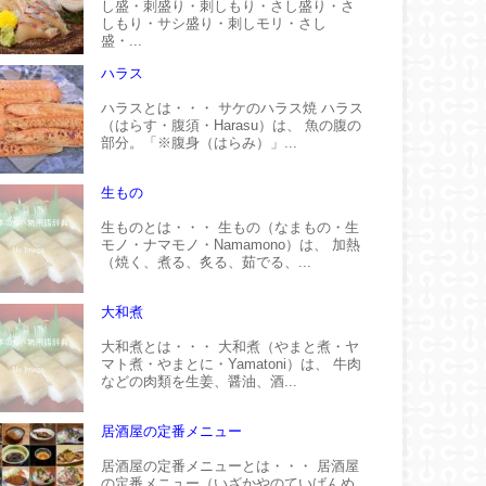
し盛・刺盛り・刺しもり・さし盛り・さ
しもり・サシ盛り・刺しモリ・さし
盛・...
ハラス
ハラスとは・・・ サケのハラス焼 ハラス
（はらす・腹須・Harasu）は、 魚の腹の
部分。「※腹身（はらみ）」...
生もの
生ものとは・・・ 生もの（なまもの・生
モノ・ナマモノ・Namamono）は、 加熱
（焼く、煮る、炙る、茹でる、...
大和煮
大和煮とは・・・ 大和煮（やまと煮・ヤ
マト煮・やまとに・Yamatoni）は、 牛肉
などの肉類を生姜、醤油、酒...
居酒屋の定番メニュー
居酒屋の定番メニューとは・・・ 居酒屋
の定番メニュー（いざかやのていばんめ