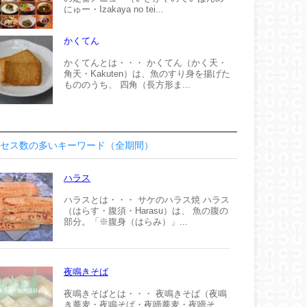
にゅー・Izakaya no tei...
かくてん
かくてんとは・・・ かくてん（かく天・
角天・Kakuten）は、魚のすり身を揚げた
もののうち、 四角（長方形ま...
セス数の多いキーワード（全期間）
ハラス
ハラスとは・・・ サケのハラス焼 ハラス
（はらす・腹須・Harasu）は、 魚の腹の
部分。「※腹身（はらみ）」...
夜鳴きそば
夜鳴きそばとは・・・ 夜鳴きそば（夜鳴
き蕎麦・夜鳴そば・夜啼蕎麦・夜啼そ