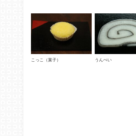
こっこ（菓子）
うんぺい