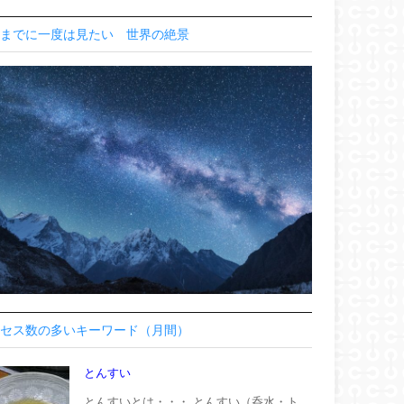
までに一度は見たい 世界の絶景
セス数の多いキーワード（月間）
とんすい
とんすいとは・・・ とんすい（呑水・ト