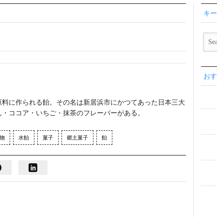
キー
おす
原料に作られる飴。その名は新居浜市にかつてあった日本三大
ん・ココア・いちご・抹茶のフレーバーがある。
物
水飴
菓子
郷土菓子
飴