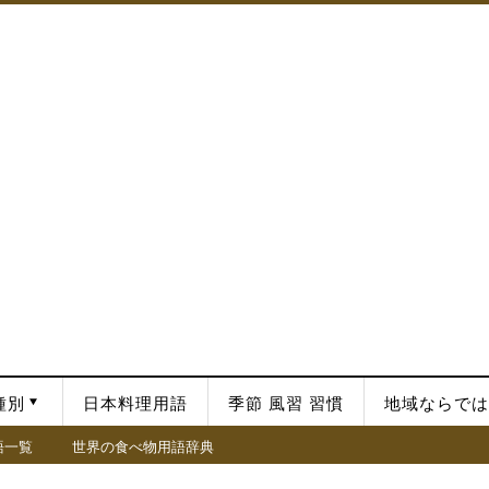
種別
日本料理用語
季節 風習 習慣
地域ならでは
語一覧
世界の食べ物用語辞典