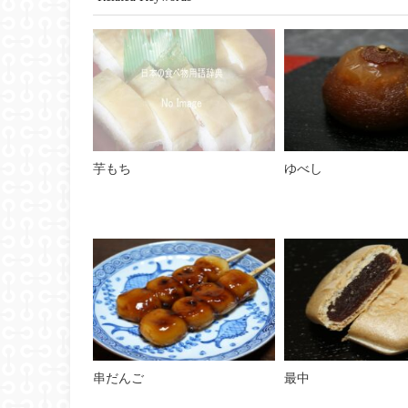
芋もち
ゆべし
串だんご
最中