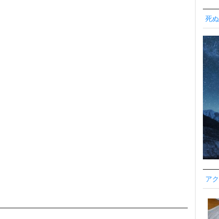
死ぬ
アク