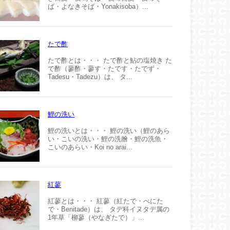
ば・よなきそば・Yonakisoba）...
たで酢
たで酢とは・・・ たで酢と鮎の塩焼き た
で酢（蓼酢・蓼す・たです・たでず・
Tadesu・Tadezu）は、 タ...
鯉の洗い
鯉の洗いとは・・・ 鯉の洗い（鯉のあら
い・こいの洗い・鯉の洗膾・鯉の洗魚・
こいのあらい・Koi no arai...
紅蓼
紅蓼とは・・・ 紅蓼（紅たで・べにた
で・Benitade）は、 タデ科イヌタデ属の
1年草「柳蓼（やなぎたで）」...