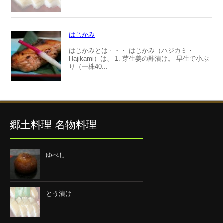
はじかみ
はじかみとは・・・ はじかみ（ハジカミ・
Hajikami）は、 1. 芽生姜の酢漬け。 早生で小ぶ
り（一株40...
郷土料理 名物料理
ゆべし
とう漬け