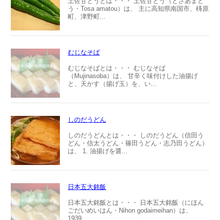
土佐甘とうとは・・・ 土佐甘とう（とさあまと
う・Tosa amatou）は、 主に高知県南国市、梼原
町、津野町...
むじなそば
むじなそばとは・・・ むじなそば
（Mujinasoba）は、 甘辛く味付けした油揚げ
と、天かす（揚げ玉）を、い...
しのだうどん
しのだうどんとは・・・ しのだうどん（信田う
どん・信太うどん・篠田うどん・志乃田うどん）
は、 1. 油揚げを醤...
日本五大銘飯
日本五大銘飯とは・・・ 日本五大銘飯（にほん
ごだいめいはん・Nihon godaimeihan）は、
1939...