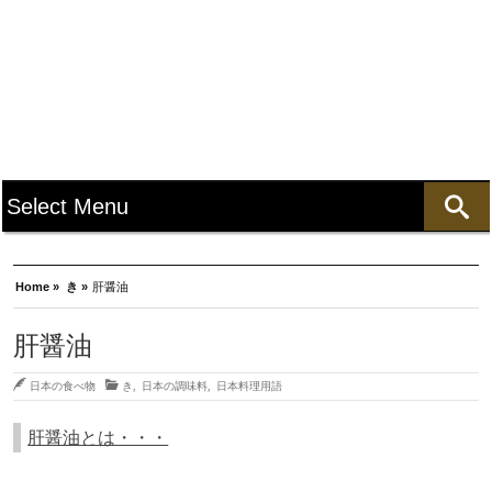
Home »
き »
肝醤油
肝醤油
日本の食べ物
き
,
日本の調味料
,
日本料理用語
肝醤油とは・・・