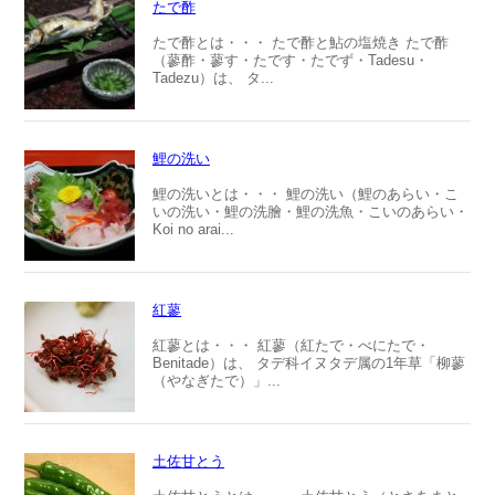
たで酢
たで酢とは・・・ たで酢と鮎の塩焼き たで酢
（蓼酢・蓼す・たです・たでず・Tadesu・
Tadezu）は、 タ...
鯉の洗い
鯉の洗いとは・・・ 鯉の洗い（鯉のあらい・こ
いの洗い・鯉の洗膾・鯉の洗魚・こいのあらい・
Koi no arai...
紅蓼
紅蓼とは・・・ 紅蓼（紅たで・べにたで・
Benitade）は、 タデ科イヌタデ属の1年草「柳蓼
（やなぎたで）」...
土佐甘とう