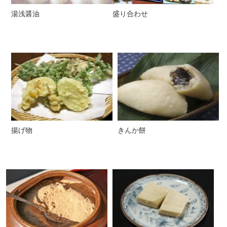
湯浅醤油
盛り合わせ
揚げ物
きんか餅