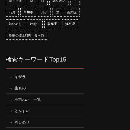
瀬戸内海
祭
糒
練り製品
芋
花見
草加市
菓子
蟹
認知症
賄いめし
銘柄牛
駄菓子
鯉料理
鳥取の郷土料理 食べ物
検索キーワードTop15
キザラ
生もの
寿司ねた 一覧
とんすい
刺し盛り