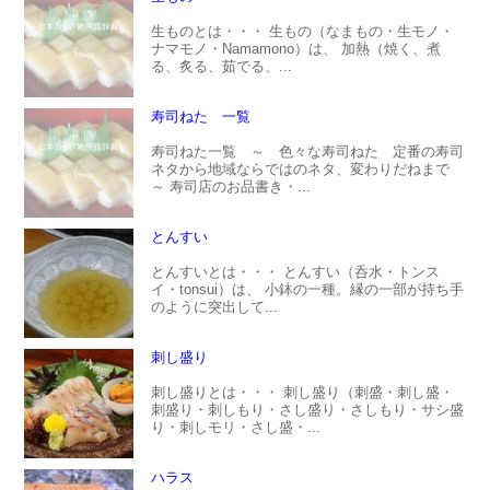
生ものとは・・・ 生もの（なまもの・生モノ・
ナマモノ・Namamono）は、 加熱（焼く、煮
る、炙る、茹でる、...
寿司ねた 一覧
寿司ねた一覧 ～ 色々な寿司ねた 定番の寿司
ネタから地域ならではのネタ、変わりだねまで
～ 寿司店のお品書き・...
とんすい
とんすいとは・・・ とんすい（呑水・トンス
イ・tonsui）は、 小鉢の一種。縁の一部が持ち手
のように突出して...
刺し盛り
刺し盛りとは・・・ 刺し盛り（刺盛・刺し盛・
刺盛り・刺しもり・さし盛り・さしもり・サシ盛
り・刺しモリ・さし盛・...
ハラス