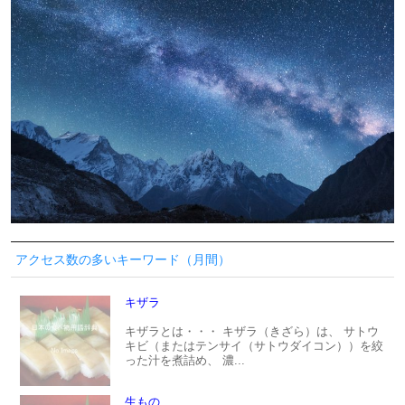
アクセス数の多いキーワード（月間）
キザラ
キザラとは・・・ キザラ（きざら）は、 サトウ
キビ（またはテンサイ（サトウダイコン））を絞
った汁を煮詰め、 濃...
生もの