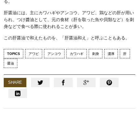
る。
肝醤油には、主にカワハギやアンコウ、アワビ、鶏などの肝が用い
られ、つけ醬油として、元の食材（肝を取った魚や貝類など）を刺
身などで食べる際に使われることが多い。
この肝醤油で和えたものを、「肝醤油和え」と呼ぶこともある。
TOPICS
アワビ
アンコウ
カワハギ
刺身
濃厚
肝
醤油
SHARE