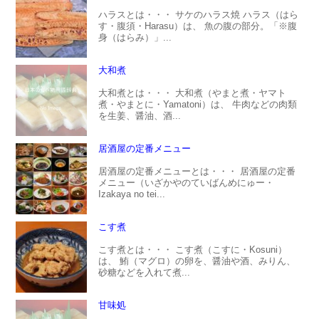
ハラスとは・・・ サケのハラス焼 ハラス（はら
す・腹須・Harasu）は、 魚の腹の部分。「※腹
身（はらみ）」...
大和煮
大和煮とは・・・ 大和煮（やまと煮・ヤマト
煮・やまとに・Yamatoni）は、 牛肉などの肉類
を生姜、醤油、酒...
居酒屋の定番メニュー
居酒屋の定番メニューとは・・・ 居酒屋の定番
メニュー（いざかやのていばんめにゅー・
Izakaya no tei...
こす煮
こす煮とは・・・ こす煮（こすに・Kosuni）
は、 鮪（マグロ）の卵を、醤油や酒、みりん、
砂糖などを入れて煮...
甘味処