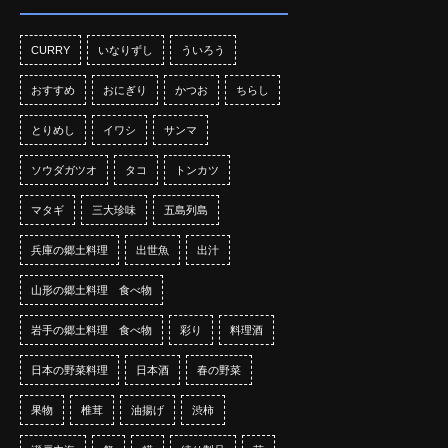
CURRY
いなりずし
ういろう
おすすめ
おにぎり
かつお
ちらし
とりめし
イワシ
サンマ
ソウダガツオ
タコ
トンカツ
マタギ
三大珍味
五島列島
兵庫の郷土料理
出世魚
出汁
山形の郷土料理 食べ物
岩手の郷土料理 食べ物
彩り
料理酒
日本の野菜料理
日本酒
春の野菜
果物
椎茸
油揚げ
渋柿