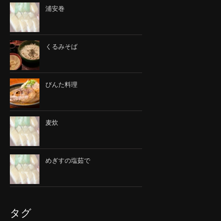
浦安巻
くるみそば
びんた料理
麦炊
めぎすの塩茹で
タグ