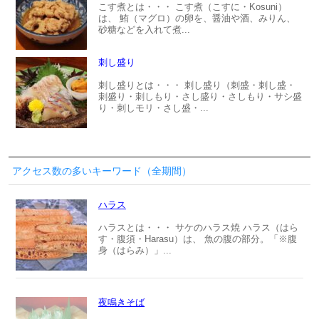
こす煮とは・・・ こす煮（こすに・Kosuni）
は、 鮪（マグロ）の卵を、醤油や酒、みりん、
砂糖などを入れて煮...
刺し盛り
刺し盛りとは・・・ 刺し盛り（刺盛・刺し盛・
刺盛り・刺しもり・さし盛り・さしもり・サシ盛
り・刺しモリ・さし盛・...
アクセス数の多いキーワード（全期間）
ハラス
ハラスとは・・・ サケのハラス焼 ハラス（はら
す・腹須・Harasu）は、 魚の腹の部分。「※腹
身（はらみ）」...
夜鳴きそば