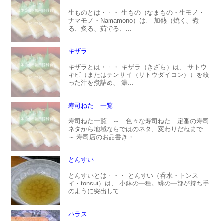
生ものとは・・・ 生もの（なまもの・生モノ・
ナマモノ・Namamono）は、 加熱（焼く、煮
る、炙る、茹でる、...
キザラ
キザラとは・・・ キザラ（きざら）は、 サトウ
キビ（またはテンサイ（サトウダイコン））を絞
った汁を煮詰め、 濃...
寿司ねた 一覧
寿司ねた一覧 ～ 色々な寿司ねた 定番の寿司
ネタから地域ならではのネタ、変わりだねまで
～ 寿司店のお品書き・...
とんすい
とんすいとは・・・ とんすい（呑水・トンス
イ・tonsui）は、 小鉢の一種。縁の一部が持ち手
のように突出して...
ハラス