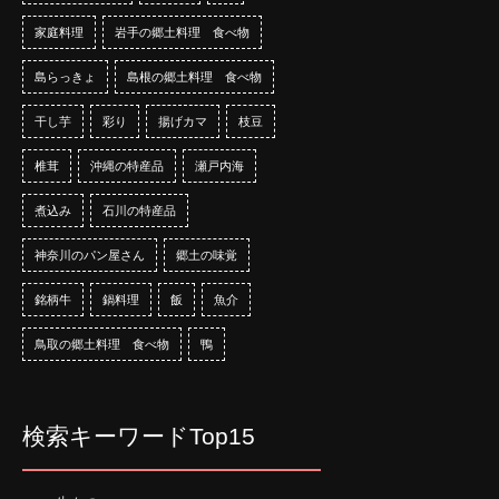
家庭料理
岩手の郷土料理 食べ物
島らっきょ
島根の郷土料理 食べ物
干し芋
彩り
揚げカマ
枝豆
椎茸
沖縄の特産品
瀬戸内海
煮込み
石川の特産品
神奈川のパン屋さん
郷土の味覚
銘柄牛
鍋料理
飯
魚介
鳥取の郷土料理 食べ物
鴨
検索キーワードTop15