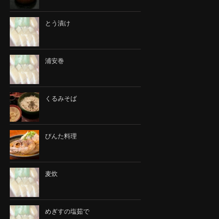
とう漬け
浦安巻
くるみそば
びんた料理
麦炊
めぎすの塩茹で