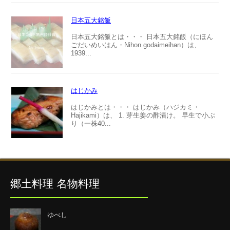
日本五大銘飯
日本五大銘飯とは・・・ 日本五大銘飯（にほん
ごだいめいはん・Nihon godaimeihan）は、
1939...
はじかみ
はじかみとは・・・ はじかみ（ハジカミ・
Hajikami）は、 1. 芽生姜の酢漬け。 早生で小ぶ
り（一株40...
郷土料理 名物料理
ゆべし