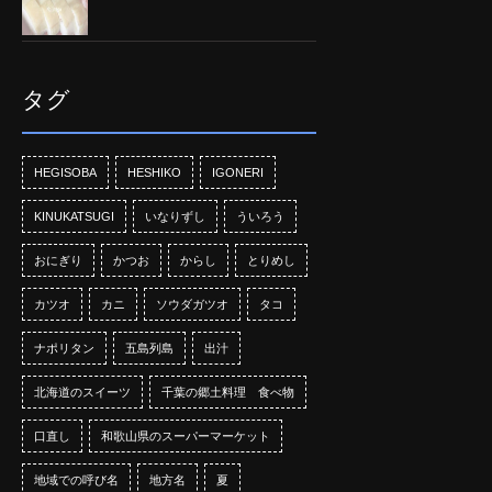
タグ
HEGISOBA
HESHIKO
IGONERI
KINUKATSUGI
いなりずし
ういろう
おにぎり
かつお
からし
とりめし
カツオ
カニ
ソウダガツオ
タコ
ナポリタン
五島列島
出汁
北海道のスイーツ
千葉の郷土料理 食べ物
口直し
和歌山県のスーパーマーケット
地域での呼び名
地方名
夏