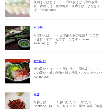
夜鳴きそばとは・・・ 夜鳴きそば（夜鳴き蕎
麦・夜鳴そば・夜啼蕎麦・夜啼そば・よなきそ
ば・Yonakisoba）...
たで酢
たで酢とは・・・ たで酢と鮎の塩焼き たで酢
（蓼酢・蓼す・たです・たでず・Tadesu・
Tadezu）は、 タ...
鯉の洗い
鯉の洗いとは・・・ 鯉の洗い（鯉のあらい・こ
いの洗い・鯉の洗膾・鯉の洗魚・こいのあらい・
Koi no arai...
紅蓼
紅蓼とは・・・ 紅蓼（紅たで・べにたで・
Benitade）は、 タデ科イヌタデ属の1年草「柳蓼