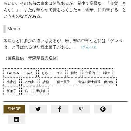
もいい、その名前の由来は諸説あるが、希少で高級な＝「金貨（き
んか）」、または華やかで贅を尽くした＝「金華」に由来する、と
いうものなどがある。
Memo
製法などに多少の違いはあるが、岩手県の中部などには「ゲンベ
タ」と呼ばれる似た郷土菓子がある。→
げんべた
（画像提供：青森県観光連盟）
TOPICS
あん
もち
ゴマ
伝統
伝統的
味噌
小麦粉
木の実
砂糖
郷土菓子
青森の郷土料理 食べ物
餅菓子
餡
黒砂糖
SHARE