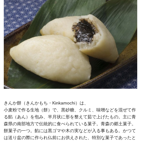
きんか餅（きんかもち・Kinkamochi）は、
小麦粉で作る生地（餅）で、黒砂糖、クルミ、味噌などを混ぜて作
る餡（あん）を包み、半月状に形を整えて茹で上げたもの。主に青
森県の南部地方で伝統的に食べられている菓子。青森の郷土菓子。
餅菓子の一つ。餡には黒ゴマや木の実などが入る事もある。かつて
は送り盆の際に作られ仏前にお供えされた、特別な菓子であったと