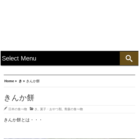
Home »
き »
きんか餅
きんか餅
日本の食べ物
き
,
菓子・おやつ類
,
青森の食べ物
きんか餅とは・・・