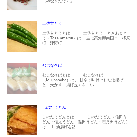
（やなぎたで）」...
土佐甘とう
土佐甘とうとは・・・ 土佐甘とう（とさあまと
う・Tosa amatou）は、 主に高知県南国市、梼原
町、津野町...
むじなそば
むじなそばとは・・・ むじなそば
（Mujinasoba）は、 甘辛く味付けした油揚げ
と、天かす（揚げ玉）を、い...
しのだうどん
しのだうどんとは・・・ しのだうどん（信田う
どん・信太うどん・篠田うどん・志乃田うどん）
は、 1. 油揚げを醤...