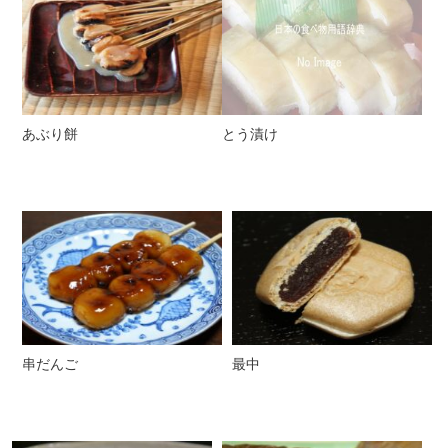
あぶり餅
とう漬け
串だんご
最中