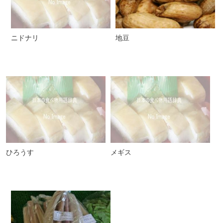
ニドナリ
地豆
ひろうす
メギス