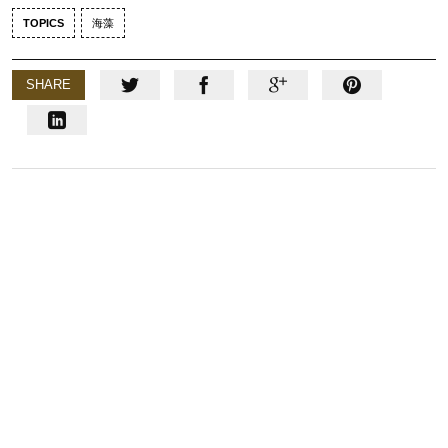
TOPICS
海藻
SHARE