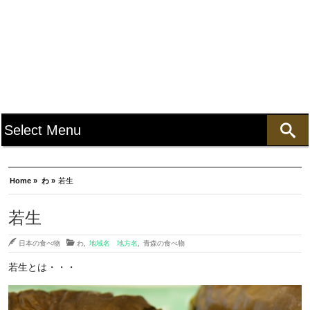
Home »
わ »
若生
若生
日本の食べ物
わ
,
地域名 地方名
,
青森の食べ物
若生とは・・・