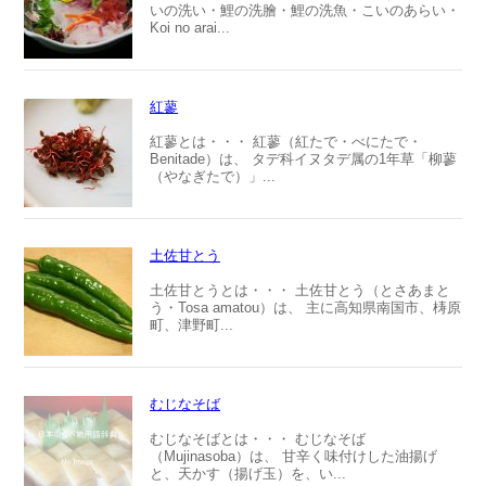
いの洗い・鯉の洗膾・鯉の洗魚・こいのあらい・
Koi no arai...
紅蓼
紅蓼とは・・・ 紅蓼（紅たで・べにたで・
Benitade）は、 タデ科イヌタデ属の1年草「柳蓼
（やなぎたで）」...
土佐甘とう
土佐甘とうとは・・・ 土佐甘とう（とさあまと
う・Tosa amatou）は、 主に高知県南国市、梼原
町、津野町...
むじなそば
むじなそばとは・・・ むじなそば
（Mujinasoba）は、 甘辛く味付けした油揚げ
と、天かす（揚げ玉）を、い...