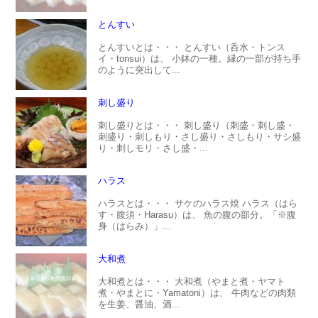
とんすい
とんすいとは・・・ とんすい（呑水・トンス
イ・tonsui）は、 小鉢の一種。縁の一部が持ち手
のように突出して...
刺し盛り
刺し盛りとは・・・ 刺し盛り（刺盛・刺し盛・
刺盛り・刺しもり・さし盛り・さしもり・サシ盛
り・刺しモリ・さし盛・...
ハラス
ハラスとは・・・ サケのハラス焼 ハラス（はら
す・腹須・Harasu）は、 魚の腹の部分。「※腹
身（はらみ）」...
大和煮
大和煮とは・・・ 大和煮（やまと煮・ヤマト
煮・やまとに・Yamatoni）は、 牛肉などの肉類
を生姜、醤油、酒...