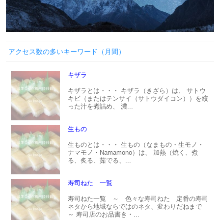
アクセス数の多いキーワード（月間）
キザラ
キザラとは・・・ キザラ（きざら）は、 サトウ
キビ（またはテンサイ（サトウダイコン））を絞
った汁を煮詰め、 濃...
生もの
生ものとは・・・ 生もの（なまもの・生モノ・
ナマモノ・Namamono）は、 加熱（焼く、煮
る、炙る、茹でる、...
寿司ねた 一覧
寿司ねた一覧 ～ 色々な寿司ねた 定番の寿司
ネタから地域ならではのネタ、変わりだねまで
～ 寿司店のお品書き・...