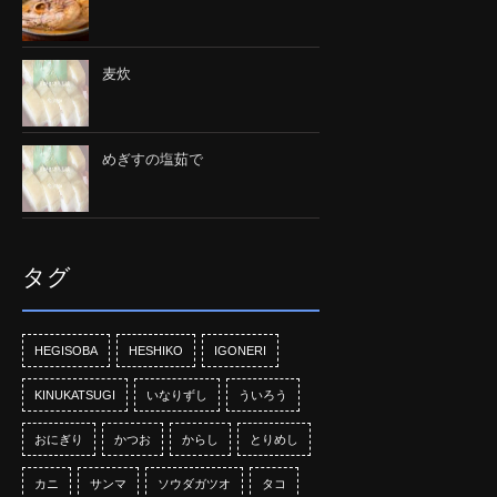
麦炊
めぎすの塩茹で
タグ
HEGISOBA
HESHIKO
IGONERI
KINUKATSUGI
いなりずし
ういろう
おにぎり
かつお
からし
とりめし
カニ
サンマ
ソウダガツオ
タコ