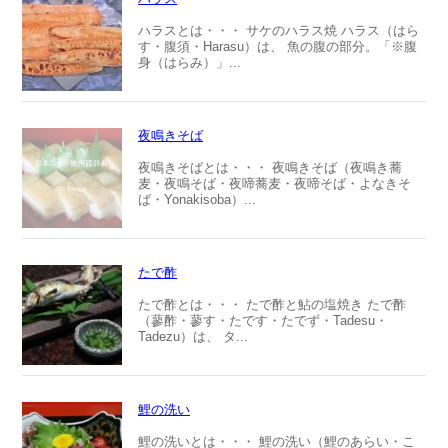
ハラスとは・・・ サケのハラス焼 ハラス（はら
す・腹須・Harasu）は、 魚の腹の部分。「※腹
身（はらみ）」...
夜鳴きそば
夜鳴きそばとは・・・ 夜鳴きそば（夜鳴き蕎
麦・夜鳴そば・夜啼蕎麦・夜啼そば・よなきそ
ば・Yonakisoba）...
たで酢
たで酢とは・・・ たで酢と鮎の塩焼き たで酢
（蓼酢・蓼す・たです・たでず・Tadesu・
Tadezu）は、 タ...
鯉の洗い
鯉の洗いとは・・・ 鯉の洗い（鯉のあらい・こ