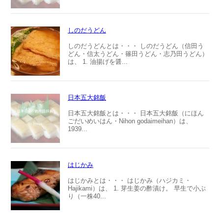
しのだうどん
しのだうどんとは・・・ しのだうどん（信田う
どん・信太うどん・篠田うどん・志乃田うどん）
は、 1. 油揚げを醤...
日本五大銘飯
日本五大銘飯とは・・・ 日本五大銘飯（にほん
ごだいめいはん・Nihon godaimeihan）は、
1939...
はじかみ
はじかみとは・・・ はじかみ（ハジカミ・
Hajikami）は、 1. 芽生姜の酢漬け。 早生で小ぶ
り（一株40...