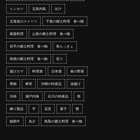
トンカツ
五島列島
出汁
北海道のスイーツ
千葉の郷土料理 食べ物
家庭料理
山形の郷土料理 食べ物
岩手の郷土料理 食べ物
島らっきょ
島根の郷土料理 食べ物
彩り
揚げカマ
料理酒
日本酒
春の野菜
果物
椎茸
沖縄の特産品
油揚げ
渋柿
瀬戸内海
石川の特産品
祭
練り製品
芋
花見
菓子
蟹
銘柄牛
魚介
鳥取の郷土料理 食べ物