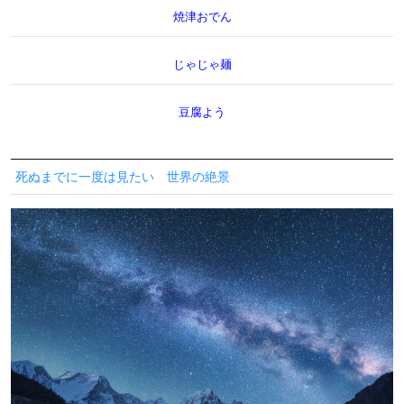
焼津おでん
じゃじゃ麺
豆腐よう
死ぬまでに一度は見たい 世界の絶景