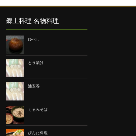
郷土料理 名物料理
ゆべし
とう漬け
浦安巻
くるみそば
びんた料理