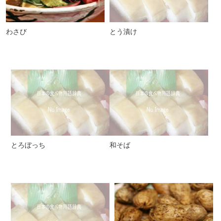
わさび
とう漬け
とろぼっち
和そば