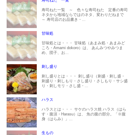
寿司ねた 一覧
寿司ねた一覧 ～ 色々な寿司ねた 定番の寿司
ネタから地域ならではのネタ、変わりだねまで
～ 寿司店のお品書き・...
甘味処
甘味処とは・・・ 甘味処（あまみ処・あまみど
ころ・Amami dokoro）は、 あんみつやみつま
め、団子、お...
刺し盛り
刺し盛りとは・・・ 刺し盛り（刺盛・刺し盛・
刺盛り・刺しもり・さし盛り・さしもり・サシ盛
り・刺しモリ・さし盛・...
ハラス
ハラスとは・・・ サケのハラス焼 ハラス（はら
す・腹須・Harasu）は、 魚の腹の部分。「※腹
身（はらみ）」...
生もの