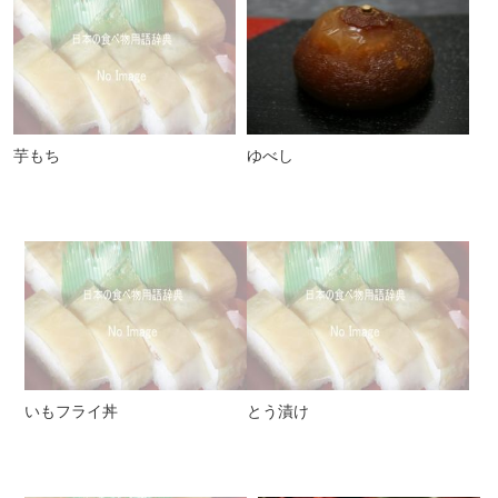
芋もち
ゆべし
いもフライ丼
とう漬け