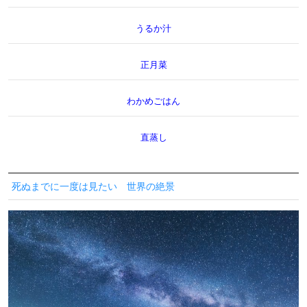
うるか汁
正月菜
わかめごはん
直蒸し
死ぬまでに一度は見たい 世界の絶景