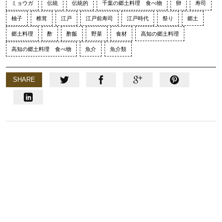
ミョウガ
伝統
伝統的
千葉の郷土料理 食べ物
卵
寿司
柚子
椎茸
江戸
江戸前寿司
江戸時代
祭り
郷土
郷土料理
酢
酢飯
野菜
食材
高知の郷土料理
高知の郷土料理 食べ物
魚介
魚介類
SHARE