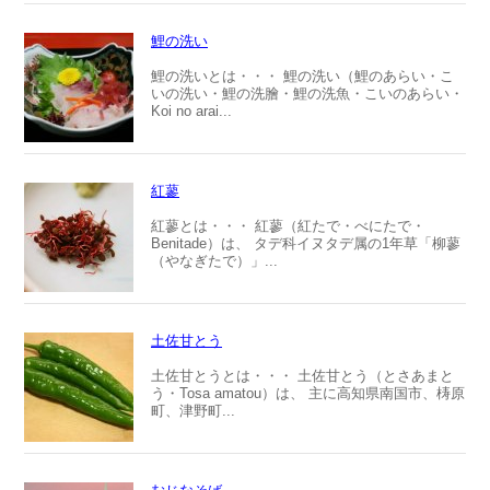
鯉の洗い
鯉の洗いとは・・・ 鯉の洗い（鯉のあらい・こ
いの洗い・鯉の洗膾・鯉の洗魚・こいのあらい・
Koi no arai...
紅蓼
紅蓼とは・・・ 紅蓼（紅たで・べにたで・
Benitade）は、 タデ科イヌタデ属の1年草「柳蓼
（やなぎたで）」...
土佐甘とう
土佐甘とうとは・・・ 土佐甘とう（とさあまと
う・Tosa amatou）は、 主に高知県南国市、梼原
町、津野町...