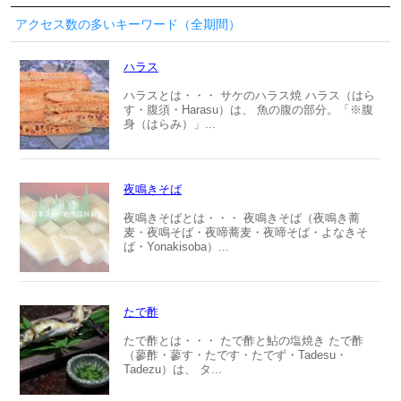
アクセス数の多いキーワード（全期間）
ハラス
ハラスとは・・・ サケのハラス焼 ハラス（はら
す・腹須・Harasu）は、 魚の腹の部分。「※腹
身（はらみ）」...
夜鳴きそば
夜鳴きそばとは・・・ 夜鳴きそば（夜鳴き蕎
麦・夜鳴そば・夜啼蕎麦・夜啼そば・よなきそ
ば・Yonakisoba）...
たで酢
たで酢とは・・・ たで酢と鮎の塩焼き たで酢
（蓼酢・蓼す・たです・たでず・Tadesu・
Tadezu）は、 タ...