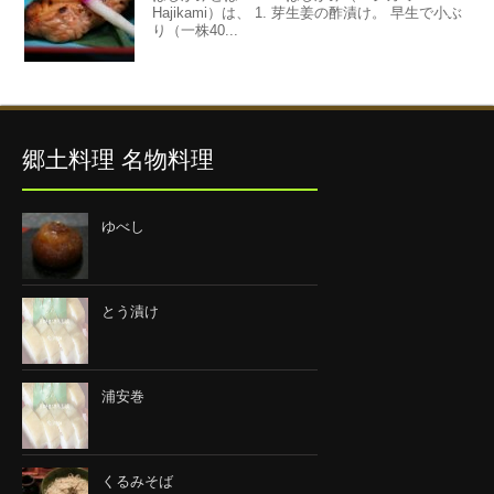
Hajikami）は、 1. 芽生姜の酢漬け。 早生で小ぶ
り（一株40...
郷土料理 名物料理
ゆべし
とう漬け
浦安巻
くるみそば