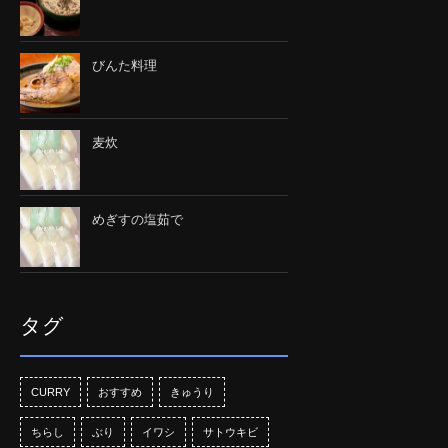
びんた料理
麦炊
めぎすの塩茹で
タグ
CURRY
おすすめ
きゅうり
ちらし
ぶり
イワシ
サトウキビ