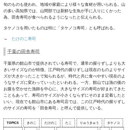
旬のものも使われ、地域や家庭により様々な食材が用いられる。山
の多い高知県では、山間部では新鮮な生魚が手に入りにくかった
為、田舎寿司が食べられるようになったと伝えられる。
タケノコを用いたものは特に「タケノコ寿司」とも呼ばれる。
→
たけのこ寿司
千葉の田舎寿司
千葉県の館山市で提供されている寿司で、通常の握りずしよりも大
きいサイズなのが特徴。江戸時代の握りずしは現在のものよりサイ
ズが大きかったことで知られるが、時代と共に食べやすい現在のよ
うなサイズに変わっていったといわれる。一方、館山では漁の後の
お腹を空かせた漁師を中心に、大きなサイズの寿司が好まれてきた
こともあって、寿司のサイズが小さくならずにそのまま定着したと
いい、現在でも館山市にある寿司店では、この江戸時代の握りずし
のサイズの寿司を「田舎寿司」と呼んで提供している。
TOPICS
きのこ
たけのこ
たこ
りゅうきゅう
タケノコ