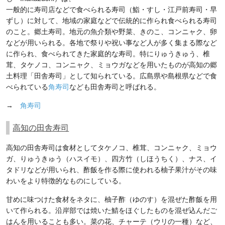
一般的に寿司店などで食べられる寿司（鮨・すし・江戸前寿司・早
ずし）に対して、地域の家庭などで伝統的に作られ食べられる寿司
のこと。郷土寿司。地元の魚介類や野菜、きのこ、コンニャク、卵
などが用いられる。各地で祭りや祝い事など人が多く集まる際など
に作られ、食べられてきた家庭的な寿司。特にりゅうきゅう、椎
茸、タケノコ、コンニャク、ミョウガなどを用いたものが高知の郷
土料理「田舎寿司」として知られている。広島県や島根県などで食
べられている
角寿司
なども田舎寿司と呼ばれる。
→
角寿司
高知の田舎寿司
高知の田舎寿司は食材としてタケノコ、椎茸、コンニャク、ミョウ
ガ、りゅうきゅう（ハスイモ）、四方竹（しほうちく）、ナス、イ
タドリなどが用いられ、酢飯を作る際に使われる柚子果汁がその味
わいをより特徴的なものにしている。
甘めに味つけた食材をネタに、柚子酢（ゆのす）を混ぜた酢飯を用
いて作られる。沿岸部では焼いた鯖をほぐしたものを混ぜ込んだご
はんを用いることも多い。菜の花、チャーテ（ウリの一種）など、