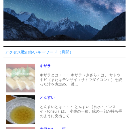
アクセス数の多いキーワード（月間）
キザラ
キザラとは・・・ キザラ（きざら）は、 サトウ
キビ（またはテンサイ（サトウダイコン））を絞
った汁を煮詰め、 濃...
とんすい
とんすいとは・・・ とんすい（呑水・トンス
イ・tonsui）は、 小鉢の一種。縁の一部が持ち手
のように突出して...