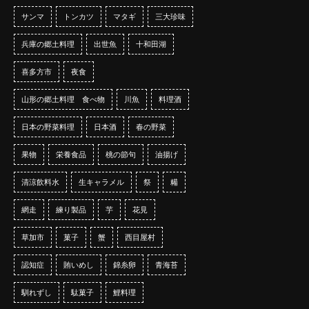
サンマ
トンカツ
マタギ
三大珍味
兵庫の郷土料理
出世魚
十和田湖
喜多方市
夜食
山形の郷土料理 食べ物
川魚
料理酒
日本の野菜料理
日本酒
春の野菜
果物
栄養食品
桃の節句
油揚げ
清涼飲料水
生キャラメル
祭
糒
網走
練り製品
芋
花見
草加市
菓子
蟹
西目屋村
認知症
賄いめし
錦糸卵
青海苔
馴れずし
駄菓子
鯉料理