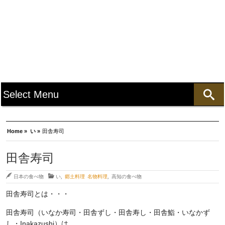
Home »
い »
田舎寿司
田舎寿司
日本の食べ物
い
,
郷土料理 名物料理
,
高知の食べ物
田舎寿司とは・・・
田舎寿司（いなか寿司・田舎ずし・田舎寿し・田舎鮨・いなかず
し・Inakazushi）は、