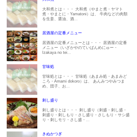
大和煮とは・・・ 大和煮（やまと煮・ヤマト
煮・やまとに・Yamatoni）は、 牛肉などの肉類
を生姜、醤油、酒...
居酒屋の定番メニュー
居酒屋の定番メニューとは・・・ 居酒屋の定番
メニュー（いざかやのていばんめにゅー・
Izakaya no tei...
甘味処
甘味処とは・・・ 甘味処（あまみ処・あまみど
ころ・Amami dokoro）は、 あんみつやみつま
め、団子、お...
刺し盛り
刺し盛りとは・・・ 刺し盛り（刺盛・刺し盛・
刺盛り・刺しもり・さし盛り・さしもり・サシ盛
り・刺しモリ・さし盛・...
きぬかつぎ