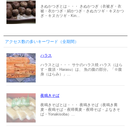
きぬかつぎとは・・・ きぬかつぎ（衣被ぎ・衣
被・衣かつぎ・絹かつぎ・きぬカツギ・キヌかつ
ぎ・キヌカツギ・Kin...
アクセス数の多いキーワード（全期間）
ハラス
ハラスとは・・・ サケのハラス焼 ハラス（はら
す・腹須・Harasu）は、 魚の腹の部分。「※腹
身（はらみ）」...
夜鳴きそば
夜鳴きそばとは・・・ 夜鳴きそば（夜鳴き蕎
麦・夜鳴そば・夜啼蕎麦・夜啼そば・よなきそ
ば・Yonakisoba）...