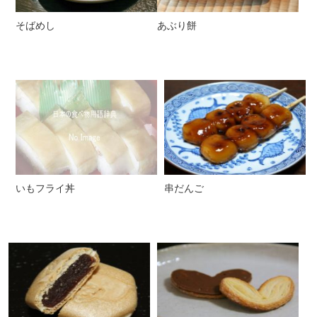
そばめし
あぶり餅
いもフライ丼
串だんご