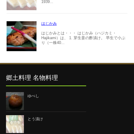
1939...
はじかみ
はじかみとは・・・ はじかみ（ハジカミ・
Hajikami）は、 1. 芽生姜の酢漬け。 早生で小ぶ
り（一株40...
郷土料理 名物料理
ゆべし
とう漬け