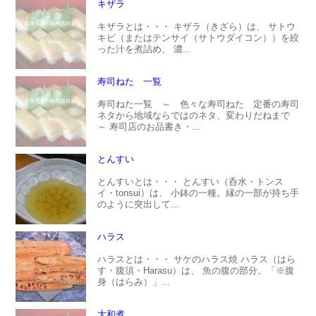
キザラ
キザラとは・・・ キザラ（きざら）は、 サトウ
キビ（またはテンサイ（サトウダイコン））を絞
った汁を煮詰め、 濃...
寿司ねた 一覧
寿司ねた一覧 ～ 色々な寿司ねた 定番の寿司
ネタから地域ならではのネタ、変わりだねまで
～ 寿司店のお品書き・...
とんすい
とんすいとは・・・ とんすい（呑水・トンス
イ・tonsui）は、 小鉢の一種。縁の一部が持ち手
のように突出して...
ハラス
ハラスとは・・・ サケのハラス焼 ハラス（はら
す・腹須・Harasu）は、 魚の腹の部分。「※腹
身（はらみ）」...
大和煮