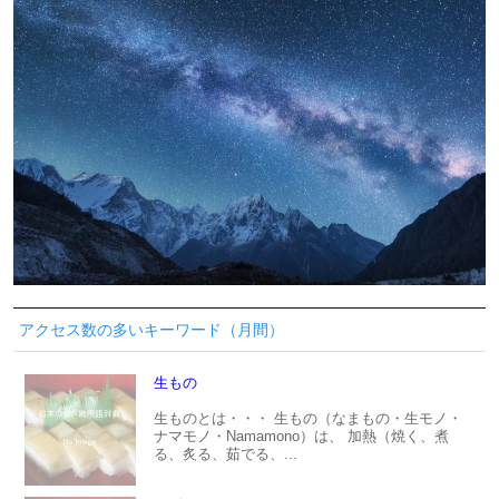
アクセス数の多いキーワード（月間）
生もの
生ものとは・・・ 生もの（なまもの・生モノ・
ナマモノ・Namamono）は、 加熱（焼く、煮
る、炙る、茹でる、...