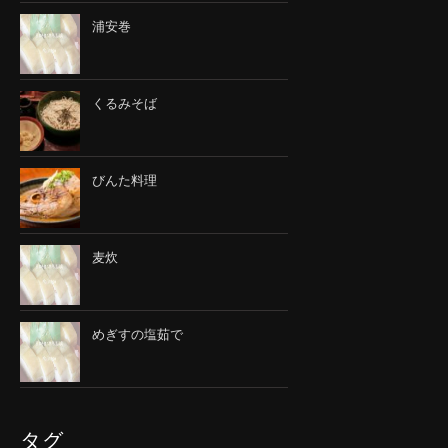
浦安巻
くるみそば
びんた料理
麦炊
めぎすの塩茹で
タグ