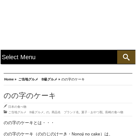
Home »
ご当地グルメ B級グルメ »
のの字のケーキ
のの字のケーキ
日本の食べ物
ご当地グルメ B級グルメ
,
の
,
商品名 ブランド名
,
菓子・おやつ類
,
長崎の食べ物
のの字のケーキとは・・・
のの字のケーキ（ののじのけーき・Nonoji no cake）は、