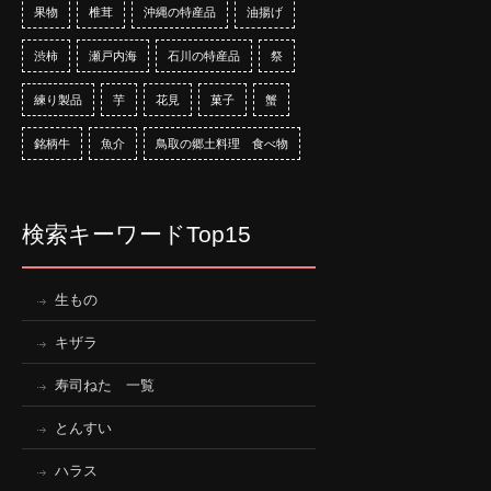
果物
椎茸
沖縄の特産品
油揚げ
渋柿
瀬戸内海
石川の特産品
祭
練り製品
芋
花見
菓子
蟹
銘柄牛
魚介
鳥取の郷土料理 食べ物
検索キーワードTop15
生もの
キザラ
寿司ねた 一覧
とんすい
ハラス