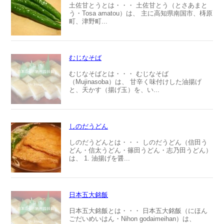
土佐甘とうとは・・・ 土佐甘とう（とさあまと
う・Tosa amatou）は、 主に高知県南国市、梼原
町、津野町...
むじなそば
むじなそばとは・・・ むじなそば
（Mujinasoba）は、 甘辛く味付けした油揚げ
と、天かす（揚げ玉）を、い...
しのだうどん
しのだうどんとは・・・ しのだうどん（信田う
どん・信太うどん・篠田うどん・志乃田うどん）
は、 1. 油揚げを醤...
日本五大銘飯
日本五大銘飯とは・・・ 日本五大銘飯（にほん
ごだいめいはん・Nihon godaimeihan）は、