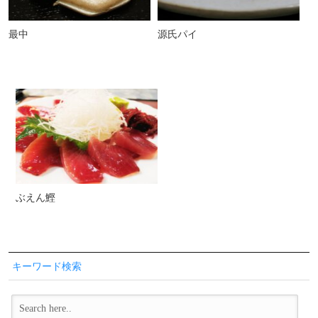
最中
源氏パイ
ぶえん鰹
キーワード検索