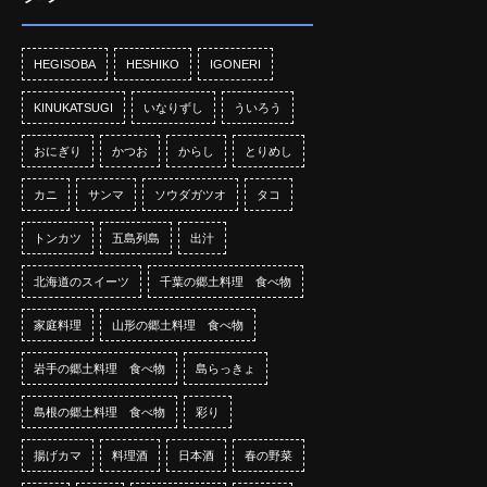
HEGISOBA
HESHIKO
IGONERI
KINUKATSUGI
いなりずし
ういろう
おにぎり
かつお
からし
とりめし
カニ
サンマ
ソウダガツオ
タコ
トンカツ
五島列島
出汁
北海道のスイーツ
千葉の郷土料理 食べ物
家庭料理
山形の郷土料理 食べ物
岩手の郷土料理 食べ物
島らっきょ
島根の郷土料理 食べ物
彩り
揚げカマ
料理酒
日本酒
春の野菜