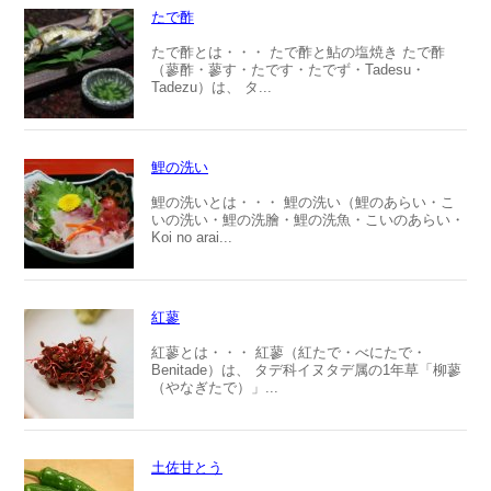
たで酢
たで酢とは・・・ たで酢と鮎の塩焼き たで酢
（蓼酢・蓼す・たです・たでず・Tadesu・
Tadezu）は、 タ...
鯉の洗い
鯉の洗いとは・・・ 鯉の洗い（鯉のあらい・こ
いの洗い・鯉の洗膾・鯉の洗魚・こいのあらい・
Koi no arai...
紅蓼
紅蓼とは・・・ 紅蓼（紅たで・べにたで・
Benitade）は、 タデ科イヌタデ属の1年草「柳蓼
（やなぎたで）」...
土佐甘とう