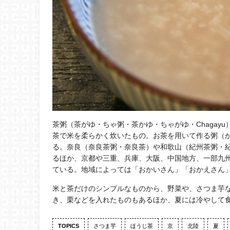
茶粥（茶がゆ・ちゃ粥・茶かゆ・ちゃがゆ・Chagayu
茶で米を柔らかく炊いたもの。お茶を用いて作る粥（
る。奈良（奈良茶粥・奈良茶）や和歌山（紀州茶粥・
るほか、京都や三重、兵庫、大阪、中国地方、一部九
ている。地域によっては「おかいさん」「おかえさん
米と茶だけのシンプルなものから、野菜や、さつま芋
き、栗などを入れたものもあるほか、夏には冷やして
TOPICS
さつま芋
ほうじ茶
京
北陸
夏