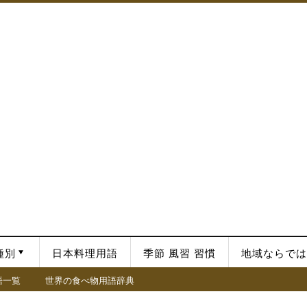
種別
日本料理用語
季節 風習 習慣
地域ならでは
語一覧
世界の食べ物用語辞典