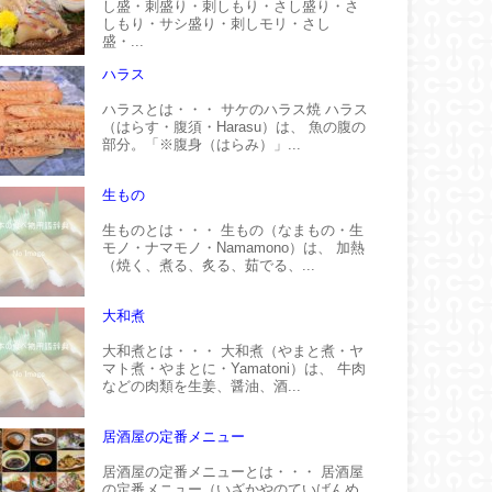
し盛・刺盛り・刺しもり・さし盛り・さ
しもり・サシ盛り・刺しモリ・さし
盛・...
ハラス
ハラスとは・・・ サケのハラス焼 ハラス
（はらす・腹須・Harasu）は、 魚の腹の
部分。「※腹身（はらみ）」...
生もの
生ものとは・・・ 生もの（なまもの・生
モノ・ナマモノ・Namamono）は、 加熱
（焼く、煮る、炙る、茹でる、...
大和煮
大和煮とは・・・ 大和煮（やまと煮・ヤ
マト煮・やまとに・Yamatoni）は、 牛肉
などの肉類を生姜、醤油、酒...
居酒屋の定番メニュー
居酒屋の定番メニューとは・・・ 居酒屋
の定番メニュー（いざかやのていばんめ