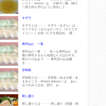
ンスイ・tonsui）は、 小鉢の一種。縁の
一部が持ち手のように突出して...
キザラ
キザラとは・・・ キザラ（きざら）は、
サトウキビ（またはテンサイ（サトウダ
イコン））を絞った汁を煮詰め、 濃...
寿司ねた 一覧
寿司ねた一覧 ～ 色々な寿司ねた 定
番の寿司ネタから地域ならではのネタ、
変わりだねまで ～ 寿司店のお品書
き・...
甘味処
甘味処とは・・・ 甘味処（あまみ処・あ
まみどころ・Amami dokoro）は、 あん
みつやみつまめ、団子、お...
刺し盛り
刺し盛りとは・・・ 刺し盛り（刺盛・刺