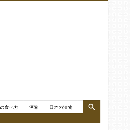
の食べ方
酒肴
日本の漬物