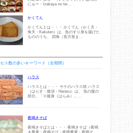
にゅー・Izakaya no tei...
かくてん
かくてんとは・・・ かくてん（かく天・
角天・Kakuten）は、魚のすり身を揚げた
もののうち、 四角（長方形ま...
セス数の多いキーワード（全期間）
ハラス
ハラスとは・・・ サケのハラス焼 ハラス
（はらす・腹須・Harasu）は、 魚の腹の
部分。「※腹身（はらみ）」...
夜鳴きそば
夜鳴きそばとは・・・ 夜鳴きそば（夜鳴
き蕎麦・夜鳴そば・夜啼蕎麦・夜啼そ