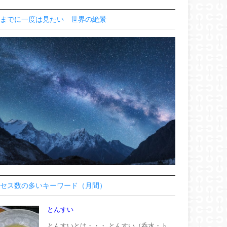
までに一度は見たい 世界の絶景
セス数の多いキーワード（月間）
とんすい
とんすいとは・・・ とんすい（呑水・ト