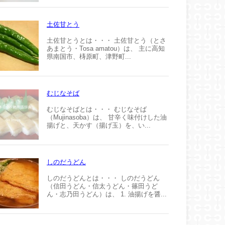
土佐甘とう
土佐甘とうとは・・・ 土佐甘とう（とさ
あまとう・Tosa amatou）は、 主に高知
県南国市、梼原町、津野町...
むじなそば
むじなそばとは・・・ むじなそば
（Mujinasoba）は、 甘辛く味付けした油
揚げと、天かす（揚げ玉）を、い...
しのだうどん
しのだうどんとは・・・ しのだうどん
（信田うどん・信太うどん・篠田うど
ん・志乃田うどん）は、 1. 油揚げを醤...