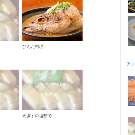
びんた料理
アク
めぎすの塩茹で