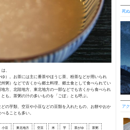
死ぬ
）は、
かゆ）。お茶には主に番茶やほうじ茶、粉茶などが用いられ
紀州粥）などで古くから郷土料理、郷土食として食べられてい
州地方、北陸地方、東北地方の一部などでも古くから食べられ
」とも。茶粥の汁の多いものを「ごぼ」とも呼ぶ。
アク
などの芋類、空豆や小豆などの豆類を入れたもの、お餅やおか
食べることも多い。
小豆
東北地方
空豆
米
芋
茶がゆ
茶粥