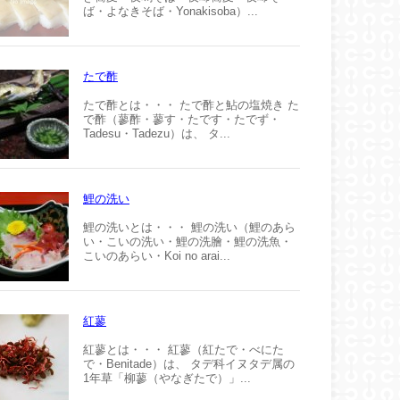
ば・よなきそば・Yonakisoba）...
たで酢
たで酢とは・・・ たで酢と鮎の塩焼き た
で酢（蓼酢・蓼す・たです・たでず・
Tadesu・Tadezu）は、 タ...
鯉の洗い
鯉の洗いとは・・・ 鯉の洗い（鯉のあら
い・こいの洗い・鯉の洗膾・鯉の洗魚・
こいのあらい・Koi no arai...
紅蓼
紅蓼とは・・・ 紅蓼（紅たで・べにた
で・Benitade）は、 タデ科イヌタデ属の
1年草「柳蓼（やなぎたで）」...