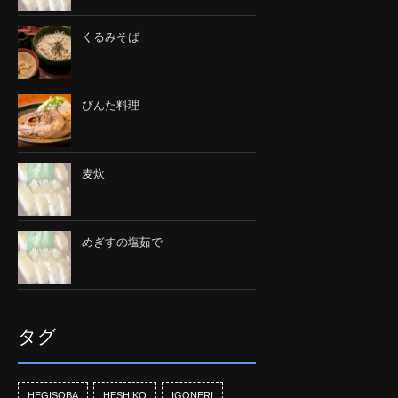
くるみそば
びんた料理
麦炊
めぎすの塩茹で
タグ
HEGISOBA
HESHIKO
IGONERI