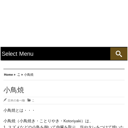
Home »
こ »
小鳥焼
小鳥焼
日本の食べ物
こ
小鳥焼とは・・・
小鳥焼（小鳥焼き・ことりやき・Kotoriyaki）は、
1. スズメなどの小鳥を捌いて内臓を取り、塩やタレをつけて焼いた