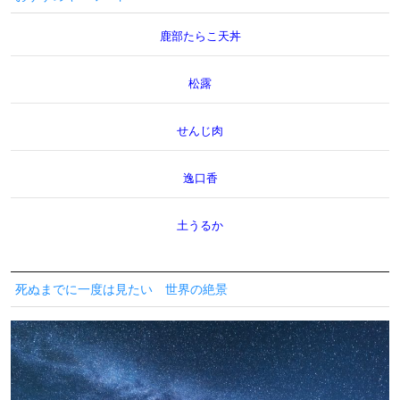
鹿部たらこ天丼
松露
せんじ肉
逸口香
土うるか
死ぬまでに一度は見たい 世界の絶景