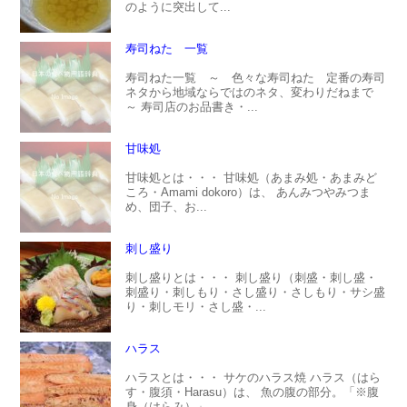
のように突出して...
寿司ねた 一覧
寿司ねた一覧 ～ 色々な寿司ねた 定番の寿司
ネタから地域ならではのネタ、変わりだねまで
～ 寿司店のお品書き・...
甘味処
甘味処とは・・・ 甘味処（あまみ処・あまみど
ころ・Amami dokoro）は、 あんみつやみつま
め、団子、お...
刺し盛り
刺し盛りとは・・・ 刺し盛り（刺盛・刺し盛・
刺盛り・刺しもり・さし盛り・さしもり・サシ盛
り・刺しモリ・さし盛・...
ハラス
ハラスとは・・・ サケのハラス焼 ハラス（はら
す・腹須・Harasu）は、 魚の腹の部分。「※腹
身（はらみ）」...