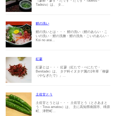
（蓼酢・蓼す・たです・たでず・Tadesu・
Tadezu）は、 タ...
鯉の洗い
鯉の洗いとは・・・ 鯉の洗い（鯉のあらい・こ
いの洗い・鯉の洗膾・鯉の洗魚・こいのあらい・
Koi no arai...
紅蓼
紅蓼とは・・・ 紅蓼（紅たで・べにたで・
Benitade）は、 タデ科イヌタデ属の1年草「柳蓼
（やなぎたで）」...
土佐甘とう
土佐甘とうとは・・・ 土佐甘とう（とさあまと
う・Tosa amatou）は、 主に高知県南国市、梼原
町、津野町...