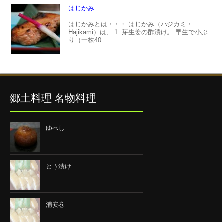
はじかみ
はじかみとは・・・ はじかみ（ハジカミ・
Hajikami）は、 1. 芽生姜の酢漬け。 早生で小ぶ
り（一株40...
郷土料理 名物料理
ゆべし
とう漬け
浦安巻