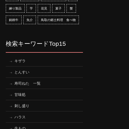
練り製品
芋
花見
菓子
蟹
銘柄牛
魚介
鳥取の郷土料理 食べ物
検索キーワードTop15
キザラ
とんすい
寿司ねた 一覧
甘味処
刺し盛り
ハラス
生もの