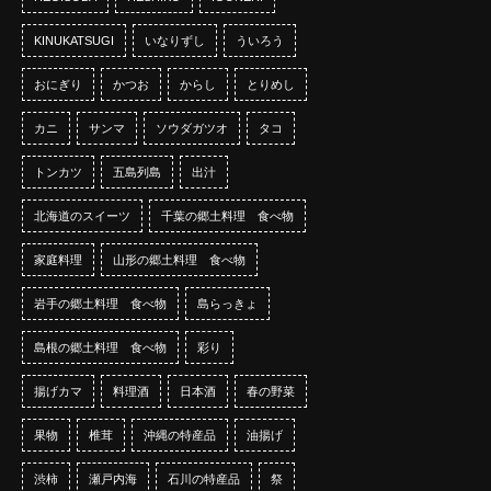
KINUKATSUGI
いなりずし
ういろう
おにぎり
かつお
からし
とりめし
カニ
サンマ
ソウダガツオ
タコ
トンカツ
五島列島
出汁
北海道のスイーツ
千葉の郷土料理 食べ物
家庭料理
山形の郷土料理 食べ物
岩手の郷土料理 食べ物
島らっきょ
島根の郷土料理 食べ物
彩り
揚げカマ
料理酒
日本酒
春の野菜
果物
椎茸
沖縄の特産品
油揚げ
渋柿
瀬戸内海
石川の特産品
祭