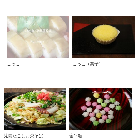
こっこ
こっこ（菓子）
児島たこしお焼そば
金平糖