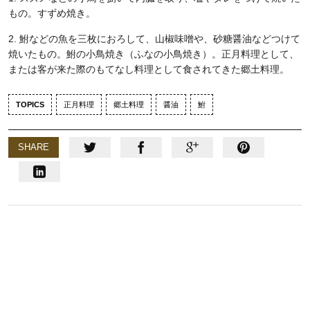
もの。すずめ焼き。
2. 鮒などの魚を三枚におろして、山椒味噌や、砂糖醤油などつけて
焼いたもの。鮒の小鳥焼き（ふなの小鳥焼き）。正月料理として、
または客が来た際のもてなし料理として食されてきた郷土料理。
TOPICS
正月料理
郷土料理
醤油
鮒
SHARE