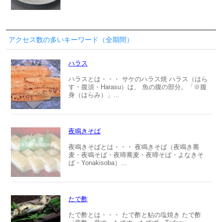
アクセス数の多いキーワード（全期間）
ハラス
ハラスとは・・・ サケのハラス焼 ハラス（はら
す・腹須・Harasu）は、 魚の腹の部分。「※腹
身（はらみ）」...
夜鳴きそば
夜鳴きそばとは・・・ 夜鳴きそば（夜鳴き蕎
麦・夜鳴そば・夜啼蕎麦・夜啼そば・よなきそ
ば・Yonakisoba）...
たで酢
たで酢とは・・・ たで酢と鮎の塩焼き たで酢