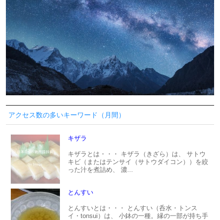
アクセス数の多いキーワード（月間）
キザラ
キザラとは・・・ キザラ（きざら）は、 サトウ
キビ（またはテンサイ（サトウダイコン））を絞
った汁を煮詰め、 濃...
とんすい
とんすいとは・・・ とんすい（呑水・トンス
イ・tonsui）は、 小鉢の一種。縁の一部が持ち手