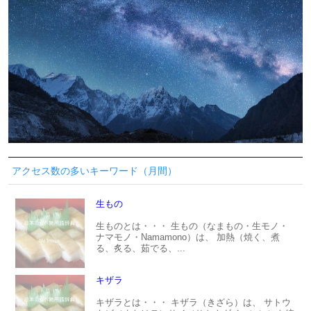
アクセス数の多いキーワード（月間）
生もの
生ものとは・・・ 生もの（なまもの・生モノ・
ナマモノ・Namamono）は、 加熱（焼く、煮
る、炙る、茹でる、...
キザラ
キザラとは・・・ キザラ（きざら）は、 サトウ