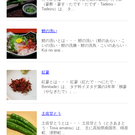
（蓼酢・蓼す・たです・たでず・Tadesu・
Tadezu）は、 タ...
鯉の洗い
鯉の洗いとは・・・ 鯉の洗い（鯉のあらい・こ
いの洗い・鯉の洗膾・鯉の洗魚・こいのあらい・
Koi no arai...
紅蓼
紅蓼とは・・・ 紅蓼（紅たで・べにたで・
Benitade）は、 タデ科イヌタデ属の1年草「柳蓼
（やなぎたで）」...
土佐甘とう
土佐甘とうとは・・・ 土佐甘とう（とさあまと
う・Tosa amatou）は、 主に高知県南国市、梼原
町、津野町...