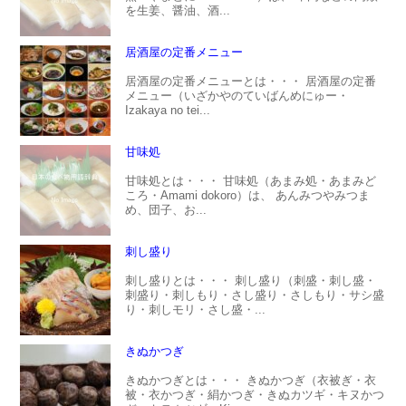
を生姜、醤油、酒...
居酒屋の定番メニュー
居酒屋の定番メニューとは・・・ 居酒屋の定番
メニュー（いざかやのていばんめにゅー・
Izakaya no tei...
甘味処
甘味処とは・・・ 甘味処（あまみ処・あまみど
ころ・Amami dokoro）は、 あんみつやみつま
め、団子、お...
刺し盛り
刺し盛りとは・・・ 刺し盛り（刺盛・刺し盛・
刺盛り・刺しもり・さし盛り・さしもり・サシ盛
り・刺しモリ・さし盛・...
きぬかつぎ
きぬかつぎとは・・・ きぬかつぎ（衣被ぎ・衣
被・衣かつぎ・絹かつぎ・きぬカツギ・キヌかつ