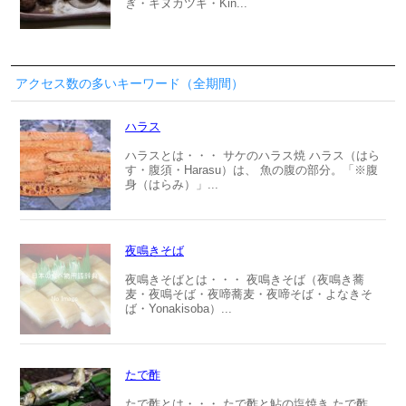
ぎ・キヌカツギ・Kin...
アクセス数の多いキーワード（全期間）
ハラス
ハラスとは・・・ サケのハラス焼 ハラス（はら
す・腹須・Harasu）は、 魚の腹の部分。「※腹
身（はらみ）」...
夜鳴きそば
夜鳴きそばとは・・・ 夜鳴きそば（夜鳴き蕎
麦・夜鳴そば・夜啼蕎麦・夜啼そば・よなきそ
ば・Yonakisoba）...
たで酢
たで酢とは・・・ たで酢と鮎の塩焼き たで酢