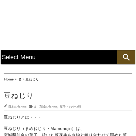
Home »
ま »
豆ねじり
豆ねじり
日本の食べ物
ま
,
宮城の食べ物
,
菓子・おやつ類
豆ねじりとは・・・
豆ねじり（まめねじり・Mamenejiri）は、
宮城県仙台の菓子。砕いた落花生を水飴と練り合わせて固めた菓