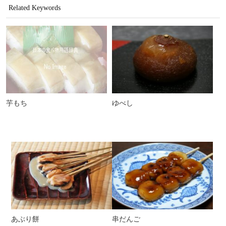
Related Keywords
芋もち
ゆべし
あぶり餅
串だんご