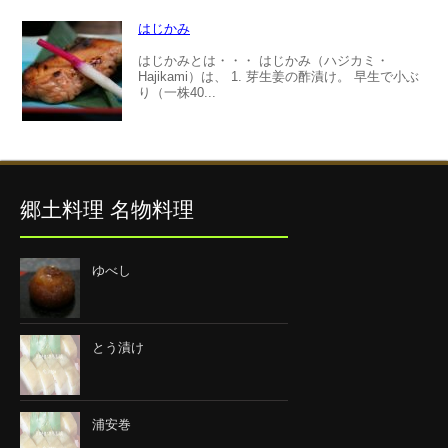
はじかみ
はじかみとは・・・ はじかみ（ハジカミ・
Hajikami）は、 1. 芽生姜の酢漬け。 早生で小ぶ
り（一株40...
郷土料理 名物料理
ゆべし
とう漬け
浦安巻