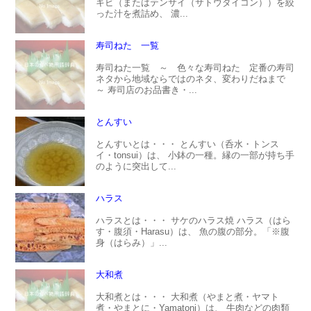
キビ（またはテンサイ（サトウダイコン））を絞
った汁を煮詰め、 濃...
寿司ねた 一覧
寿司ねた一覧 ～ 色々な寿司ねた 定番の寿司
ネタから地域ならではのネタ、変わりだねまで
～ 寿司店のお品書き・...
とんすい
とんすいとは・・・ とんすい（呑水・トンス
イ・tonsui）は、 小鉢の一種。縁の一部が持ち手
のように突出して...
ハラス
ハラスとは・・・ サケのハラス焼 ハラス（はら
す・腹須・Harasu）は、 魚の腹の部分。「※腹
身（はらみ）」...
大和煮
大和煮とは・・・ 大和煮（やまと煮・ヤマト
煮・やまとに・Yamatoni）は、 牛肉などの肉類