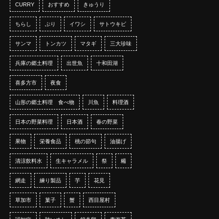
CURRY
おすすめ
きゅうり
ちらし
ぶり
イワシ
サトウキビ
サンマ
トンカツ
マタギ
三大珍味
兵庫の郷土料理
出世魚
十和田湖
喜多方市
夜食
山形の郷土料理 食べ物
川魚
料理酒
日本の野菜料理
日本酒
春の野菜
果物
栄養食品
桃の節句
油揚げ
清涼飲料水
生キャラメル
祭
糒
網走
練り製品
芋
花見
草加市
菓子
蟹
西目屋村