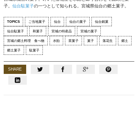
子。
仙台駄菓子
の一つとして知られる。宮城県仙台の郷土菓子。
TOPICS
ご当地菓子
仙台
仙台の菓子
仙台銘菓
仙台駄菓子
和菓子
宮城の特産品
宮城の菓子
宮城の郷土料理 食べ物
水飴
茶菓子
菓子
落花生
郷土
郷土菓子
駄菓子
SHARE