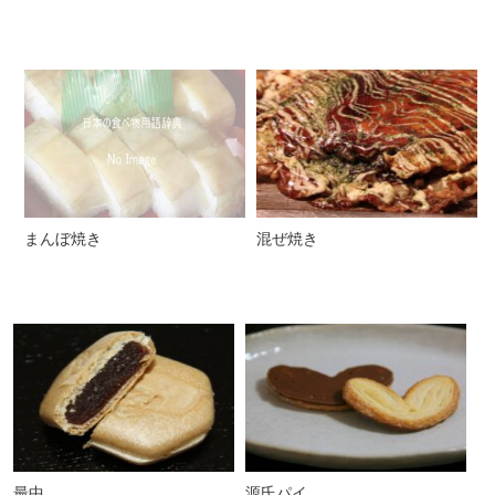
まんぼ焼き
混ぜ焼き
最中
源氏パイ