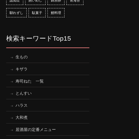
認知症
賄いめし
錦糸卵
青海苔
馴れずし
駄菓子
鯉料理
検索キーワードTop15
生もの
キザラ
寿司ねた 一覧
とんすい
ハラス
大和煮
居酒屋の定番メニュー