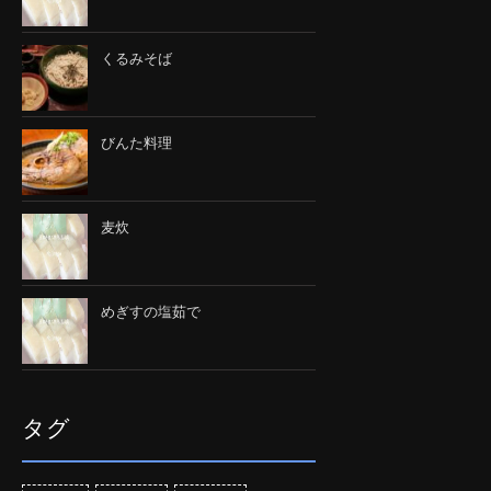
くるみそば
びんた料理
麦炊
めぎすの塩茹で
タグ