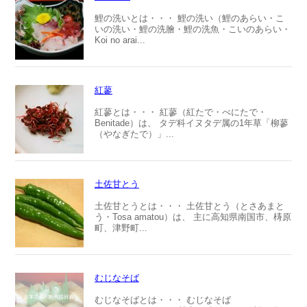
鯉の洗いとは・・・ 鯉の洗い（鯉のあらい・こ
いの洗い・鯉の洗膾・鯉の洗魚・こいのあらい・
Koi no arai...
紅蓼
紅蓼とは・・・ 紅蓼（紅たで・べにたで・
Benitade）は、 タデ科イヌタデ属の1年草「柳蓼
（やなぎたで）」...
土佐甘とう
土佐甘とうとは・・・ 土佐甘とう（とさあまと
う・Tosa amatou）は、 主に高知県南国市、梼原
町、津野町...
むじなそば
むじなそばとは・・・ むじなそば