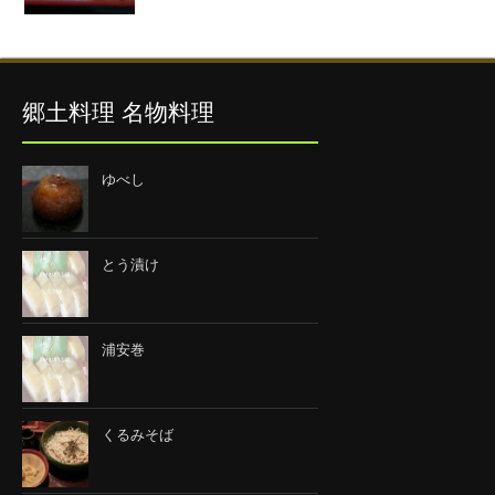
郷土料理 名物料理
ゆべし
とう漬け
浦安巻
くるみそば