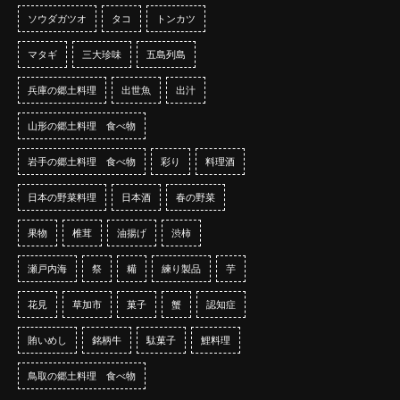
ソウダガツオ
タコ
トンカツ
マタギ
三大珍味
五島列島
兵庫の郷土料理
出世魚
出汁
山形の郷土料理 食べ物
岩手の郷土料理 食べ物
彩り
料理酒
日本の野菜料理
日本酒
春の野菜
果物
椎茸
油揚げ
渋柿
瀬戸内海
祭
糒
練り製品
芋
花見
草加市
菓子
蟹
認知症
賄いめし
銘柄牛
駄菓子
鯉料理
鳥取の郷土料理 食べ物