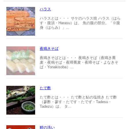
ハラス
ハラスとは・・・ サケのハラス焼 ハラス（はら
す・腹須・Harasu）は、 魚の腹の部分。「※腹
身（はらみ）」...
夜鳴きそば
夜鳴きそばとは・・・ 夜鳴きそば（夜鳴き蕎
麦・夜鳴そば・夜啼蕎麦・夜啼そば・よなきそ
ば・Yonakisoba）...
たで酢
たで酢とは・・・ たで酢と鮎の塩焼き たで酢
（蓼酢・蓼す・たです・たでず・Tadesu・
Tadezu）は、 タ...
鯉の洗い