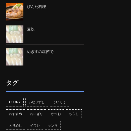
びんた料理
麦炊
めぎすの塩茹で
タグ
CURRY
いなりずし
ういろう
おすすめ
おにぎり
かつお
ちらし
とりめし
イワシ
サンマ