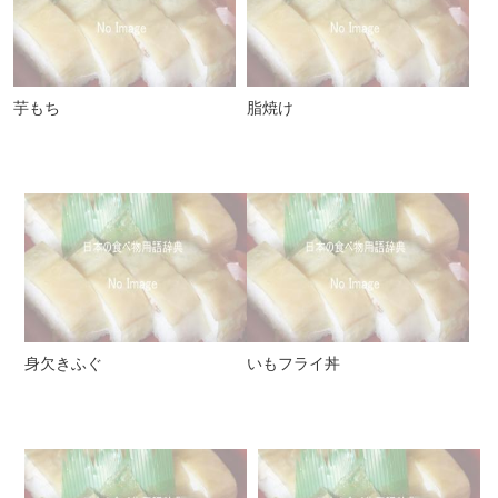
芋もち
脂焼け
身欠きふぐ
いもフライ丼