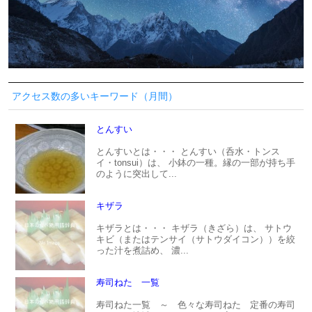
アクセス数の多いキーワード（月間）
とんすい
とんすいとは・・・ とんすい（呑水・トンス
イ・tonsui）は、 小鉢の一種。縁の一部が持ち手
のように突出して...
キザラ
キザラとは・・・ キザラ（きざら）は、 サトウ
キビ（またはテンサイ（サトウダイコン））を絞
った汁を煮詰め、 濃...
寿司ねた 一覧
寿司ねた一覧 ～ 色々な寿司ねた 定番の寿司