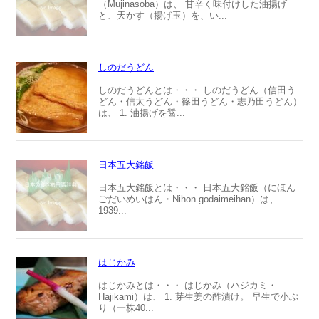
（Mujinasoba）は、 甘辛く味付けした油揚げ
と、天かす（揚げ玉）を、い...
しのだうどん
しのだうどんとは・・・ しのだうどん（信田う
どん・信太うどん・篠田うどん・志乃田うどん）
は、 1. 油揚げを醤...
日本五大銘飯
日本五大銘飯とは・・・ 日本五大銘飯（にほん
ごだいめいはん・Nihon godaimeihan）は、
1939...
はじかみ
はじかみとは・・・ はじかみ（ハジカミ・
Hajikami）は、 1. 芽生姜の酢漬け。 早生で小ぶ
り（一株40...