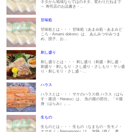
ネタから地域ならではのネタ、変わりだねまで
～ 寿司店のお品書き・...
甘味処
甘味処とは・・・ 甘味処（あまみ処・あまみど
ころ・Amami dokoro）は、 あんみつやみつま
め、団子、お...
刺し盛り
刺し盛りとは・・・ 刺し盛り（刺盛・刺し盛・
刺盛り・刺しもり・さし盛り・さしもり・サシ盛
り・刺しモリ・さし盛・...
ハラス
ハラスとは・・・ サケのハラス焼 ハラス（はら
す・腹須・Harasu）は、 魚の腹の部分。「※腹
身（はらみ）」...
生もの
生ものとは・・・ 生もの（なまもの・生モノ・
ナマモノ・Namamono）は、 加熱（焼く、煮