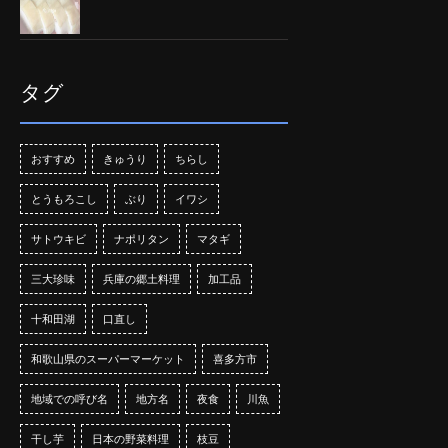
タグ
おすすめ
きゅうり
ちらし
とうもろこし
ぶり
イワシ
サトウキビ
ナポリタン
マタギ
三大珍味
兵庫の郷土料理
加工品
十和田湖
口直し
和歌山県のスーパーマーケット
喜多方市
地域での呼び名
地方名
夜食
川魚
干し芋
日本の野菜料理
枝豆