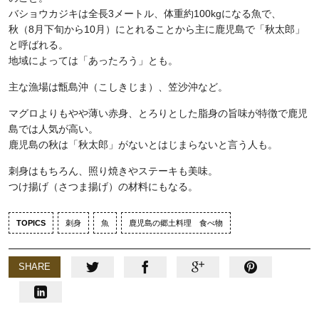
バショウカジキは全長3メートル、体重約100kgになる魚で、
秋（8月下旬から10月）にとれることから主に鹿児島で「秋太郎」
と呼ばれる。
地域によっては「あったろう」とも。
主な漁場は甑島沖（こしきじま）、
笠沙沖など。
マグロよりもやや薄い赤身、とろりとした脂身の旨味が特徴で鹿児
島では人気が高い。
鹿児島の秋は「秋太郎」がないとはじまらないと言う人も。
刺身はもちろん、照り焼きやステーキも美味。
つけ揚げ（さつま揚げ）の材料にもなる。
TOPICS
刺身
魚
鹿児島の郷土料理 食べ物
SHARE