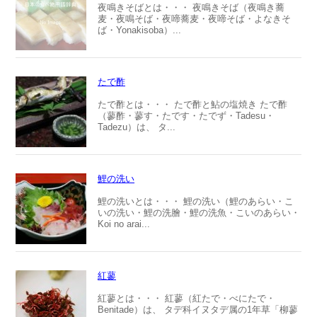
夜鳴きそばとは・・・ 夜鳴きそば（夜鳴き蕎
麦・夜鳴そば・夜啼蕎麦・夜啼そば・よなきそ
ば・Yonakisoba）...
たで酢
たで酢とは・・・ たで酢と鮎の塩焼き たで酢
（蓼酢・蓼す・たです・たでず・Tadesu・
Tadezu）は、 タ...
鯉の洗い
鯉の洗いとは・・・ 鯉の洗い（鯉のあらい・こ
いの洗い・鯉の洗膾・鯉の洗魚・こいのあらい・
Koi no arai...
紅蓼
紅蓼とは・・・ 紅蓼（紅たで・べにたで・
Benitade）は、 タデ科イヌタデ属の1年草「柳蓼