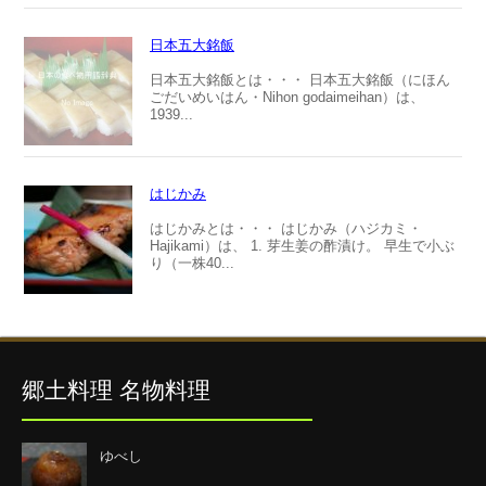
日本五大銘飯
日本五大銘飯とは・・・ 日本五大銘飯（にほん
ごだいめいはん・Nihon godaimeihan）は、
1939...
はじかみ
はじかみとは・・・ はじかみ（ハジカミ・
Hajikami）は、 1. 芽生姜の酢漬け。 早生で小ぶ
り（一株40...
郷土料理 名物料理
ゆべし