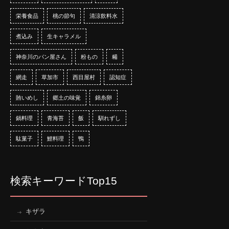
栄養食品
桃の節句
清涼飲料水
煮込み
生キャラメル
神奈川のパン屋さん
粉もの
糒
網走
草加市
西目屋村
認知症
賄いめし
郷土の味覚
錦糸卵
鍋料理
青海苔
飯
馴れずし
駄菓子
鯉料理
鴨
検索キーワードTop15
キザラ