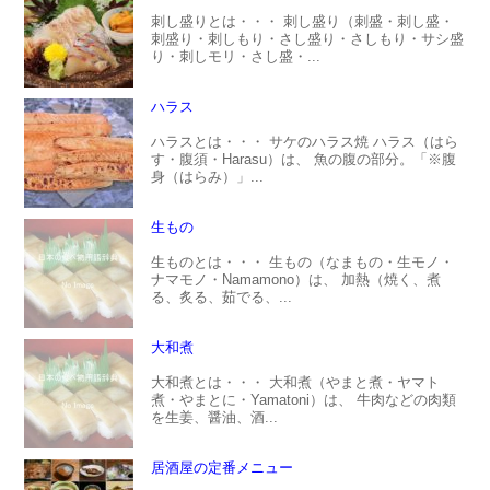
刺し盛りとは・・・ 刺し盛り（刺盛・刺し盛・
刺盛り・刺しもり・さし盛り・さしもり・サシ盛
り・刺しモリ・さし盛・...
ハラス
ハラスとは・・・ サケのハラス焼 ハラス（はら
す・腹須・Harasu）は、 魚の腹の部分。「※腹
身（はらみ）」...
生もの
生ものとは・・・ 生もの（なまもの・生モノ・
ナマモノ・Namamono）は、 加熱（焼く、煮
る、炙る、茹でる、...
大和煮
大和煮とは・・・ 大和煮（やまと煮・ヤマト
煮・やまとに・Yamatoni）は、 牛肉などの肉類
を生姜、醤油、酒...
居酒屋の定番メニュー