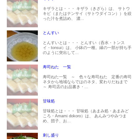
キザラとは・・・ キザラ（きざら）は、 サトウ
キビ（またはテンサイ（サトウダイコン））を絞
った汁を煮詰め、 濃...
とんすい
とんすいとは・・・ とんすい（呑水・トンス
イ・tonsui）は、 小鉢の一種。縁の一部が持ち手
のように突出して...
寿司ねた 一覧
寿司ねた一覧 ～ 色々な寿司ねた 定番の寿司
ネタから地域ならではのネタ、変わりだねまで
～ 寿司店のお品書き・...
甘味処
甘味処とは・・・ 甘味処（あまみ処・あまみど
ころ・Amami dokoro）は、 あんみつやみつま
め、団子、お...
刺し盛り