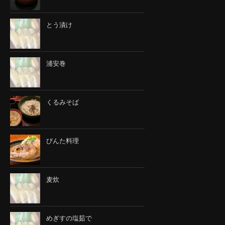
とう漬け
浦安巻
くるみそば
びんた料理
麦炊
めぎすの塩茹で