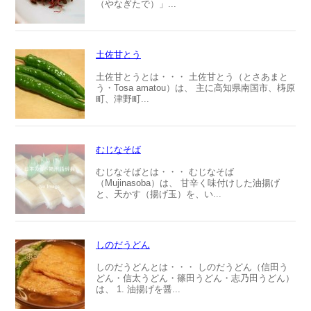
（やなぎたで）」...
土佐甘とう
土佐甘とうとは・・・ 土佐甘とう（とさあまと
う・Tosa amatou）は、 主に高知県南国市、梼原
町、津野町...
むじなそば
むじなそばとは・・・ むじなそば
（Mujinasoba）は、 甘辛く味付けした油揚げ
と、天かす（揚げ玉）を、い...
しのだうどん
しのだうどんとは・・・ しのだうどん（信田う
どん・信太うどん・篠田うどん・志乃田うどん）
は、 1. 油揚げを醤...