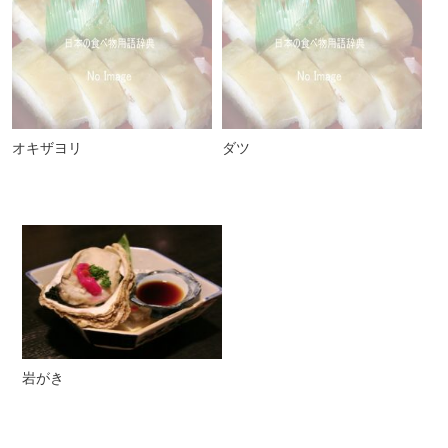
オキザヨリ
ダツ
岩がき