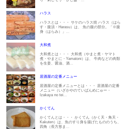
ハラス
ハラスとは・・・ サケのハラス焼 ハラス（はら
す・腹須・Harasu）は、 魚の腹の部分。「※腹
身（はらみ）」...
大和煮
大和煮とは・・・ 大和煮（やまと煮・ヤマト
煮・やまとに・Yamatoni）は、 牛肉などの肉類
を生姜、醤油、酒...
居酒屋の定番メニュー
居酒屋の定番メニューとは・・・ 居酒屋の定番
メニュー（いざかやのていばんめにゅー・
Izakaya no tei...
かくてん
かくてんとは・・・ かくてん（かく天・角天・
Kakuten）は、魚のすり身を揚げたもののうち、
四角（長方形ま...