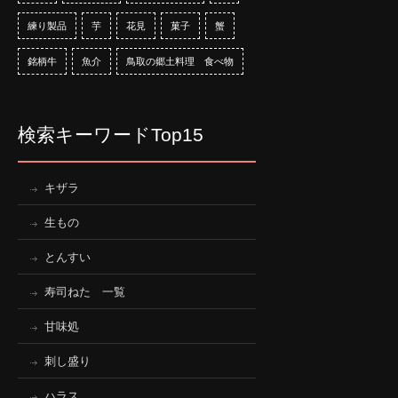
練り製品
芋
花見
菓子
蟹
銘柄牛
魚介
鳥取の郷土料理 食べ物
検索キーワードTop15
キザラ
生もの
とんすい
寿司ねた 一覧
甘味処
刺し盛り
ハラス