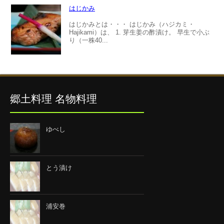
はじかみ
はじかみとは・・・ はじかみ（ハジカミ・
Hajikami）は、 1. 芽生姜の酢漬け。 早生で小ぶ
り（一株40...
郷土料理 名物料理
ゆべし
とう漬け
浦安巻