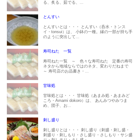
る、炙る、茹でる、...
とんすい
とんすいとは・・・ とんすい（呑水・トンス
イ・tonsui）は、 小鉢の一種。縁の一部が持ち手
のように突出して...
寿司ねた 一覧
寿司ねた一覧 ～ 色々な寿司ねた 定番の寿司
ネタから地域ならではのネタ、変わりだねまで
～ 寿司店のお品書き・...
甘味処
甘味処とは・・・ 甘味処（あまみ処・あまみど
ころ・Amami dokoro）は、 あんみつやみつま
め、団子、お...
刺し盛り
刺し盛りとは・・・ 刺し盛り（刺盛・刺し盛・
刺盛り・刺しもり・さし盛り・さしもり・サシ盛
り・刺しモリ・さし盛・...