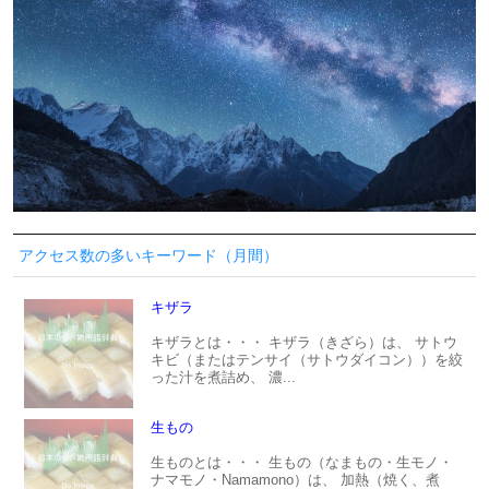
アクセス数の多いキーワード（月間）
キザラ
キザラとは・・・ キザラ（きざら）は、 サトウ
キビ（またはテンサイ（サトウダイコン））を絞
った汁を煮詰め、 濃...
生もの
生ものとは・・・ 生もの（なまもの・生モノ・
ナマモノ・Namamono）は、 加熱（焼く、煮