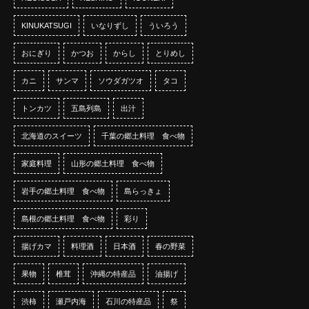
KINUKATSUGI
いなりずし
ういろう
おにぎり
かつお
からし
とりめし
カニ
サンマ
ソウダガツオ
タコ
トンカツ
五島列島
出汁
北海道のスイーツ
千葉の郷土料理 食べ物
家庭料理
山形の郷土料理 食べ物
岩手の郷土料理 食べ物
島らっきょ
島根の郷土料理 食べ物
彩り
揚げカマ
料理酒
日本酒
春の野菜
果物
椎茸
沖縄の特産品
油揚げ
渋柿
瀬戸内海
石川の特産品
祭