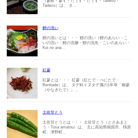
（蓼酢・蓼す・たです・たでず・Tadesu・
Tadezu）は、 タ...
鯉の洗い
鯉の洗いとは・・・ 鯉の洗い（鯉のあらい・こ
いの洗い・鯉の洗膾・鯉の洗魚・こいのあらい・
Koi no arai...
紅蓼
紅蓼とは・・・ 紅蓼（紅たで・べにたで・
Benitade）は、 タデ科イヌタデ属の1年草「柳蓼
（やなぎたで）」...
土佐甘とう
土佐甘とうとは・・・ 土佐甘とう（とさあまと
う・Tosa amatou）は、 主に高知県南国市、梼原
町、津野町...