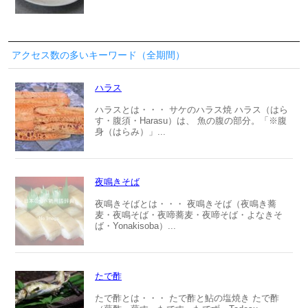
アクセス数の多いキーワード（全期間）
ハラス
ハラスとは・・・ サケのハラス焼 ハラス（はら
す・腹須・Harasu）は、 魚の腹の部分。「※腹
身（はらみ）」...
夜鳴きそば
夜鳴きそばとは・・・ 夜鳴きそば（夜鳴き蕎
麦・夜鳴そば・夜啼蕎麦・夜啼そば・よなきそ
ば・Yonakisoba）...
たで酢
たで酢とは・・・ たで酢と鮎の塩焼き たで酢