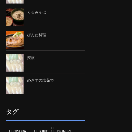
くるみそば
びんた料理
麦炊
めぎすの塩茹で
タグ
HEGISOBA
HESHIKO
IGONERI