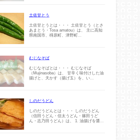
土佐甘とう
土佐甘とうとは・・・ 土佐甘とう（とさ
あまとう・Tosa amatou）は、 主に高知
県南国市、梼原町、津野町...
むじなそば
むじなそばとは・・・ むじなそば
（Mujinasoba）は、 甘辛く味付けした油
揚げと、天かす（揚げ玉）を、い...
しのだうどん
しのだうどんとは・・・ しのだうどん
（信田うどん・信太うどん・篠田うど
ん・志乃田うどん）は、 1. 油揚げを醤...