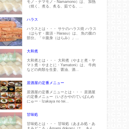
モノ・ナマモノ・Namamono）は、 加熱
（焼く、煮る、炙る、茹でる、...
ハラス
ハラスとは・・・ サケのハラス焼 ハラス
（はらす・腹須・Harasu）は、 魚の腹の
部分。「※腹身（はらみ）」...
大和煮
大和煮とは・・・ 大和煮（やまと煮・ヤ
マト煮・やまとに・Yamatoni）は、 牛肉
などの肉類を生姜、醤油、酒...
居酒屋の定番メニュー
居酒屋の定番メニューとは・・・ 居酒屋
の定番メニュー（いざかやのていばんめ
にゅー・Izakaya no tei...
甘味処
甘味処とは・・・ 甘味処（あまみ処・あ
まみどころ・Amami dokoro）は、 あん