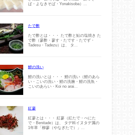
ば・よなきそば・Yonakisoba）...
たで酢
たで酢とは・・・ たで酢と鮎の塩焼き た
で酢（蓼酢・蓼す・たです・たでず・
Tadesu・Tadezu）は、 タ...
鯉の洗い
鯉の洗いとは・・・ 鯉の洗い（鯉のあら
い・こいの洗い・鯉の洗膾・鯉の洗魚・
こいのあらい・Koi no arai...
紅蓼
紅蓼とは・・・ 紅蓼（紅たで・べにた
で・Benitade）は、 タデ科イヌタデ属の
1年草「柳蓼（やなぎたで）」...