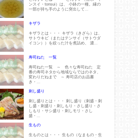
ンスイ・tonsui）は、 小鉢の一種。縁の
一部が持ち手のように突出して...
キザラ
キザラとは・・・ キザラ（きざら）は、
サトウキビ（またはテンサイ（サトウダ
イコン））を絞った汁を煮詰め、 濃...
寿司ねた 一覧
寿司ねた一覧 ～ 色々な寿司ねた 定
番の寿司ネタから地域ならではのネタ、
変わりだねまで ～ 寿司店のお品書
き・...
刺し盛り
刺し盛りとは・・・ 刺し盛り（刺盛・刺
し盛・刺盛り・刺しもり・さし盛り・さ
しもり・サシ盛り・刺しモリ・さし
盛・...
生もの
生ものとは・・・ 生もの（なまもの・生