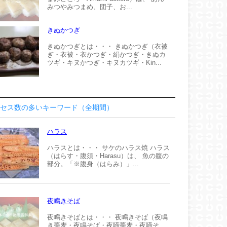
みつやみつまめ、団子、お...
きぬかつぎ
きぬかつぎとは・・・ きぬかつぎ（衣被
ぎ・衣被・衣かつぎ・絹かつぎ・きぬカ
ツギ・キヌかつぎ・キヌカツギ・Kin...
セス数の多いキーワード（全期間）
ハラス
ハラスとは・・・ サケのハラス焼 ハラス
（はらす・腹須・Harasu）は、 魚の腹の
部分。「※腹身（はらみ）」...
夜鳴きそば
夜鳴きそばとは・・・ 夜鳴きそば（夜鳴
き蕎麦・夜鳴そば・夜啼蕎麦・夜啼そ