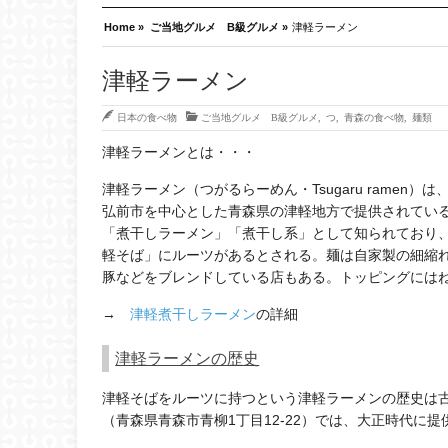
Home »
ご当地グルメ B級グルメ »
津軽ラーメン
津軽ラーメン
日本の食べ物
ご当地グルメ B級グルメ
,
つ
,
青森の食べ物
,
麺類
津軽ラーメンとは・・・
津軽ラーメン（つがるらーめん・Tsugaru ramen）は
弘前市を中心とした青森県の津軽地方で提供されてい
「煮干しラーメン」「煮干し系」として知られており
軽そば」にルーツがあるとされる。麺は自家製の細縮
豚などをブレンドしている店もある。トッピングには
→
津軽煮干しラーメン
の詳細
津軽ラーメンの歴史
津軽そばをルーツに持つという津軽ラーメンの歴史は古
（青森県青森市青柳1丁目12-22）では、大正時代に