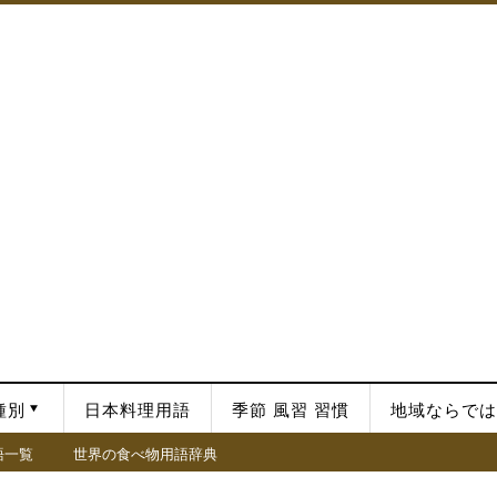
種別
日本料理用語
季節 風習 習慣
地域ならでは
語一覧
世界の食べ物用語辞典