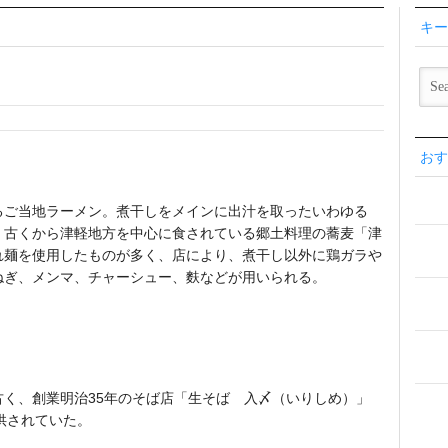
キー
おす
、
るご当地ラーメン。煮干しをメインに出汁を取ったいわゆる
、古くから津軽地方を中心に食されている郷土料理の蕎麦「津
れ麺を使用したものが多く、店により、煮干し以外に鶏ガラや
ねぎ、メンマ、チャーシュー、麩などが用いられる。
く、創業明治35年のそば店「生そば 入〆（いりしめ）」
提供されていた。