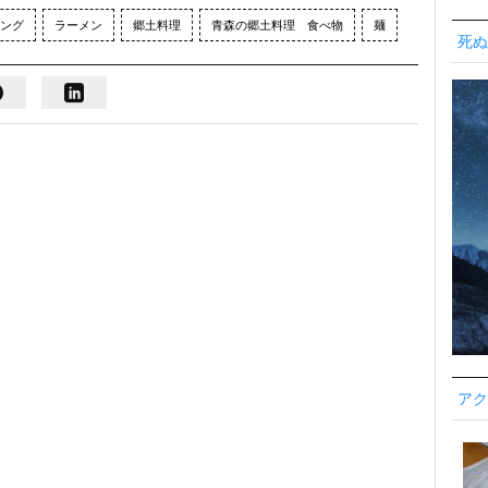
ング
ラーメン
郷土料理
青森の郷土料理 食べ物
麺
死ぬ
アク