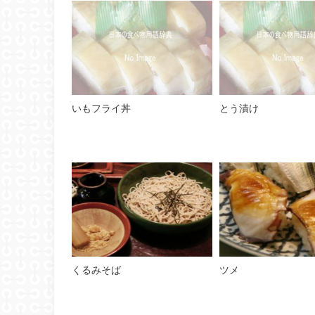
いもフライ丼
とう漬け
くるみそば
ツメ