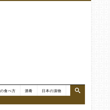
の食べ方
酒肴
日本の漬物