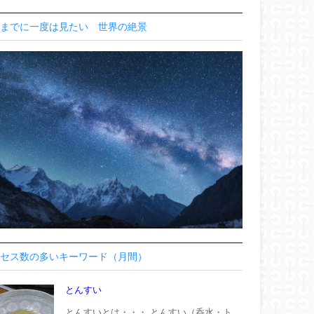
までに一度は見たい 世界の絶景
セス数の多いキーワード（月間）
とんすい
とんすいとは・・・ とんすい（呑水・ト