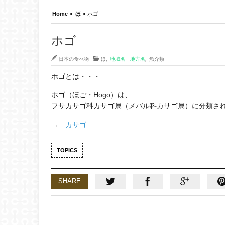
Home »
ほ »
ホゴ
ホゴ
日本の食べ物
ほ
,
地域名 地方名
,
魚介類
ホゴとは・・・
ホゴ（ほご・Hogo）は、
フサカサゴ科カサゴ属（メバル科カサゴ属）に分類さ
→
カサゴ
TOPICS
SHARE