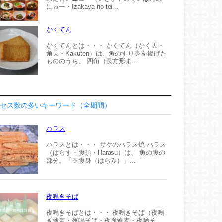
にゅー・Izakaya no tei...
かくてん
かくてんとは・・・ かくてん（かく天・
角天・Kakuten）は、魚のすり身を揚げた
もののうち、 四角（長方形ま...
セス数の多いキーワード（全期間）
ハラス
ハラスとは・・・ サケのハラス焼 ハラス
（はらす・腹須・Harasu）は、 魚の腹の
部分。「※腹身（はらみ）」...
夜鳴きそば
夜鳴きそばとは・・・ 夜鳴きそば（夜鳴
き蕎麦・夜鳴そば・夜啼蕎麦・夜啼そ