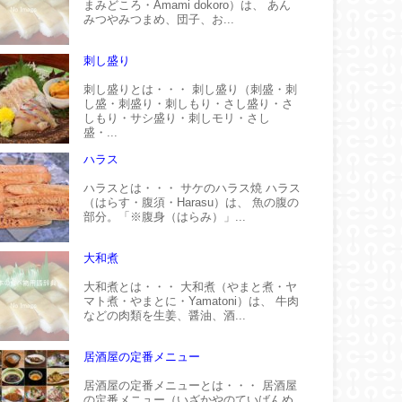
まみどころ・Amami dokoro）は、 あん
みつやみつまめ、団子、お...
刺し盛り
刺し盛りとは・・・ 刺し盛り（刺盛・刺
し盛・刺盛り・刺しもり・さし盛り・さ
しもり・サシ盛り・刺しモリ・さし
盛・...
ハラス
ハラスとは・・・ サケのハラス焼 ハラス
（はらす・腹須・Harasu）は、 魚の腹の
部分。「※腹身（はらみ）」...
大和煮
大和煮とは・・・ 大和煮（やまと煮・ヤ
マト煮・やまとに・Yamatoni）は、 牛肉
などの肉類を生姜、醤油、酒...
居酒屋の定番メニュー
居酒屋の定番メニューとは・・・ 居酒屋
の定番メニュー（いざかやのていばんめ