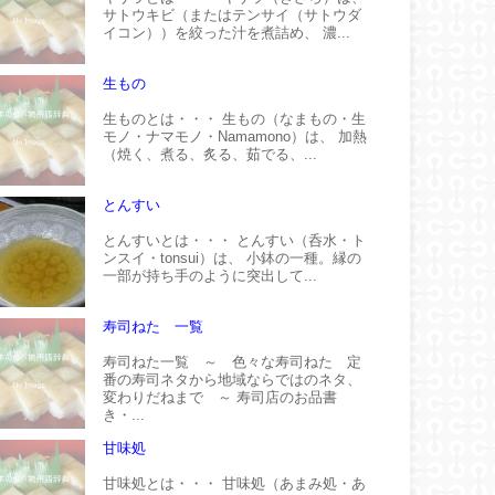
サトウキビ（またはテンサイ（サトウダ
イコン））を絞った汁を煮詰め、 濃...
生もの
生ものとは・・・ 生もの（なまもの・生
モノ・ナマモノ・Namamono）は、 加熱
（焼く、煮る、炙る、茹でる、...
とんすい
とんすいとは・・・ とんすい（呑水・ト
ンスイ・tonsui）は、 小鉢の一種。縁の
一部が持ち手のように突出して...
寿司ねた 一覧
寿司ねた一覧 ～ 色々な寿司ねた 定
番の寿司ネタから地域ならではのネタ、
変わりだねまで ～ 寿司店のお品書
き・...
甘味処
甘味処とは・・・ 甘味処（あまみ処・あ