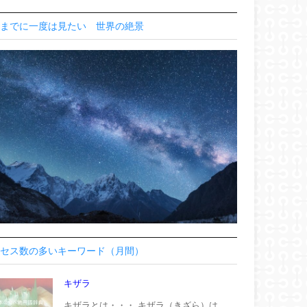
までに一度は見たい 世界の絶景
セス数の多いキーワード（月間）
キザラ
キザラとは・・・ キザラ（きざら）は、