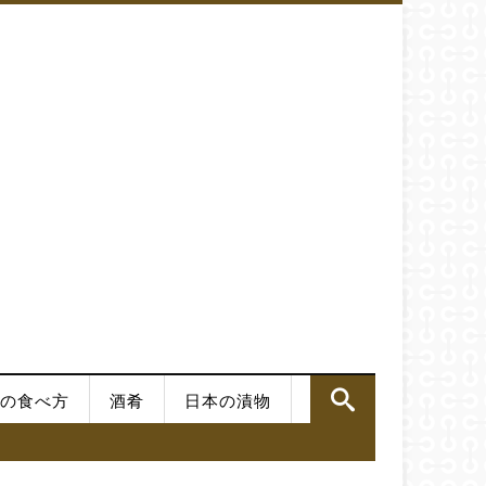
の食べ方
酒肴
日本の漬物