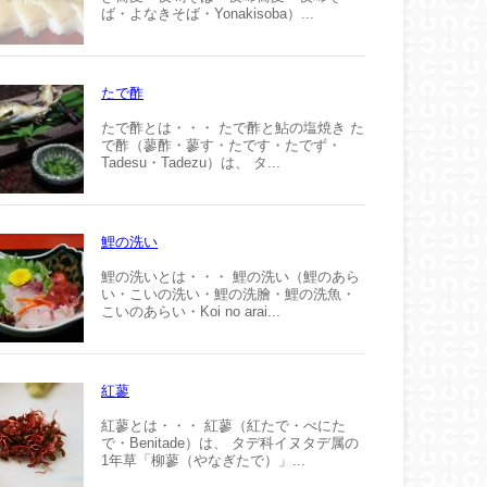
ば・よなきそば・Yonakisoba）...
たで酢
たで酢とは・・・ たで酢と鮎の塩焼き た
で酢（蓼酢・蓼す・たです・たでず・
Tadesu・Tadezu）は、 タ...
鯉の洗い
鯉の洗いとは・・・ 鯉の洗い（鯉のあら
い・こいの洗い・鯉の洗膾・鯉の洗魚・
こいのあらい・Koi no arai...
紅蓼
紅蓼とは・・・ 紅蓼（紅たで・べにた
で・Benitade）は、 タデ科イヌタデ属の
1年草「柳蓼（やなぎたで）」...