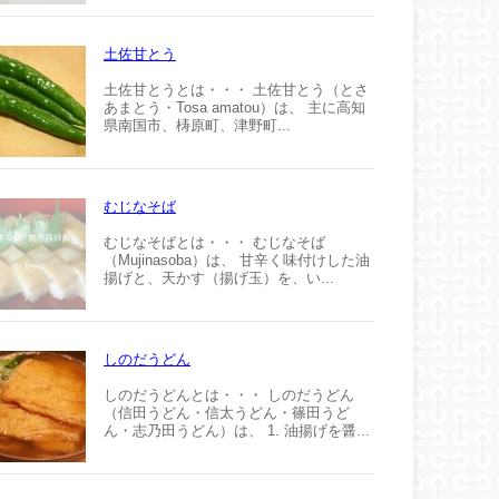
土佐甘とう
土佐甘とうとは・・・ 土佐甘とう（とさ
あまとう・Tosa amatou）は、 主に高知
県南国市、梼原町、津野町...
むじなそば
むじなそばとは・・・ むじなそば
（Mujinasoba）は、 甘辛く味付けした油
揚げと、天かす（揚げ玉）を、い...
しのだうどん
しのだうどんとは・・・ しのだうどん
（信田うどん・信太うどん・篠田うど
ん・志乃田うどん）は、 1. 油揚げを醤...