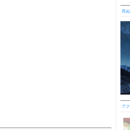
死ぬ
アク