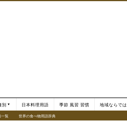
種別
日本料理用語
季節 風習 習慣
地域ならでは
語一覧
世界の食べ物用語辞典