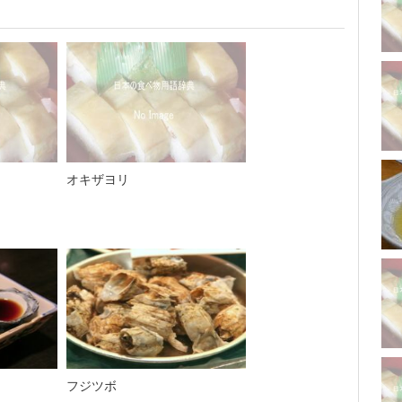
オキザヨリ
フジツボ