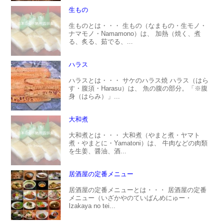
生もの
生ものとは・・・ 生もの（なまもの・生モノ・
ナマモノ・Namamono）は、 加熱（焼く、煮
る、炙る、茹でる、...
ハラス
ハラスとは・・・ サケのハラス焼 ハラス（はら
す・腹須・Harasu）は、 魚の腹の部分。「※腹
身（はらみ）」...
大和煮
大和煮とは・・・ 大和煮（やまと煮・ヤマト
煮・やまとに・Yamatoni）は、 牛肉などの肉類
を生姜、醤油、酒...
居酒屋の定番メニュー
居酒屋の定番メニューとは・・・ 居酒屋の定番
メニュー（いざかやのていばんめにゅー・
Izakaya no tei...