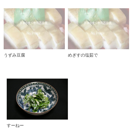
うずみ豆腐
めぎすの塩茹で
すーねー