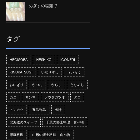
めぎすの塩茹で
タグ
HEGISOBA
HESHIKO
IGONERI
KINUKATSUGI
いなりずし
ういろう
おにぎり
かつお
からし
とりめし
カニ
サンマ
ソウダガツオ
タコ
トンカツ
五島列島
出汁
北海道のスイーツ
千葉の郷土料理 食べ物
家庭料理
山形の郷土料理 食べ物