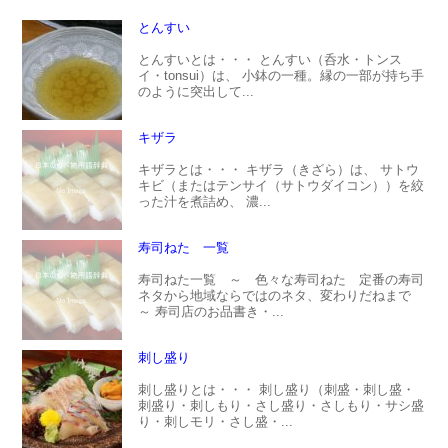
とんすい
とんすいとは・・・ とんすい（呑水・トンス
イ・tonsui）は、 小鉢の一種。縁の一部が持ち手
のように突出して...
キザラ
キザラとは・・・ キザラ（きざら）は、 サトウ
キビ（またはテンサイ（サトウダイコン））を絞
った汁を煮詰め、 濃...
寿司ねた 一覧
寿司ねた一覧 ～ 色々な寿司ねた 定番の寿司
ネタから地域ならではのネタ、変わりだねまで
～ 寿司店のお品書き・...
刺し盛り
刺し盛りとは・・・ 刺し盛り（刺盛・刺し盛・
刺盛り・刺しもり・さし盛り・さしもり・サシ盛
り・刺しモリ・さし盛・...