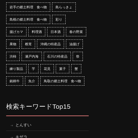
岩手の郷土料理 食べ物
島らっきょ
島根の郷土料理 食べ物
彩り
揚げカマ
料理酒
日本酒
春の野菜
果物
椎茸
沖縄の特産品
油揚げ
渋柿
瀬戸内海
石川の特産品
祭
練り製品
芋
花見
菓子
蟹
銘柄牛
魚介
鳥取の郷土料理 食べ物
検索キーワードTop15
とんすい
キザラ