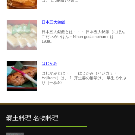
は、 1. 油揚げを醤...
日本五大銘飯
日本五大銘飯とは・・・ 日本五大銘飯（にほん
ごだいめいはん・Nihon godaimeihan）は、
1939...
はじかみ
はじかみとは・・・ はじかみ（ハジカミ・
Hajikami）は、 1. 芽生姜の酢漬け。 早生で小ぶ
り（一株40...
郷土料理 名物料理