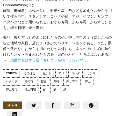
Unohanazushi）は、
酢飯（寿司飯）の代わりに、砂糖や塩、酢などを加えたおからを用
いて作る寿司。ネタとして、コハダや鯖、アジ、イワシ、サンマ、
ハタハタなどが用いられる。おから寿司、から寿司（からすし）と
も。郷土料理、郷土寿司。
握り（握りずし）のようにしたものや、押し寿司のようにしたもの
など地域や家庭、店により多少のバリエーションがある。また、酢
飯の代わりにおからを用いたもの以外にも、ネタの上に甘めに味付
けしたおからをまぶしたものを「卯の花寿司」と呼ぶ場合もある。
→
須磨の老舗すし屋「寿し竹」名物「うの花ずし」
TOPICS
うのはな
おから
アジ
コハダ
サンマ
ハタハタ
卯の花
名物
寿司
押し寿司
郷土
郷土寿司
郷土料理
酢
飯
鯖
SHARE