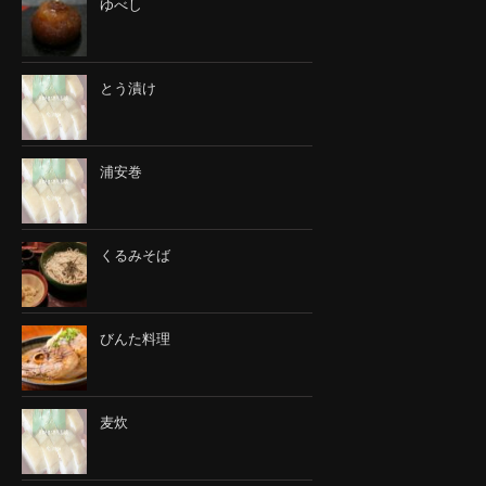
ゆべし
とう漬け
浦安巻
くるみそば
びんた料理
麦炊