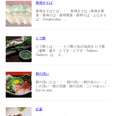
夜鳴きそば
夜鳴きそばとは・・・ 夜鳴きそば（夜鳴き蕎
麦・夜鳴そば・夜啼蕎麦・夜啼そば・よなきそ
ば・Yonakisoba）...
たで酢
たで酢とは・・・ たで酢と鮎の塩焼き たで酢
（蓼酢・蓼す・たです・たでず・Tadesu・
Tadezu）は、 タ...
鯉の洗い
鯉の洗いとは・・・ 鯉の洗い（鯉のあらい・こ
いの洗い・鯉の洗膾・鯉の洗魚・こいのあらい・
Koi no arai...
紅蓼