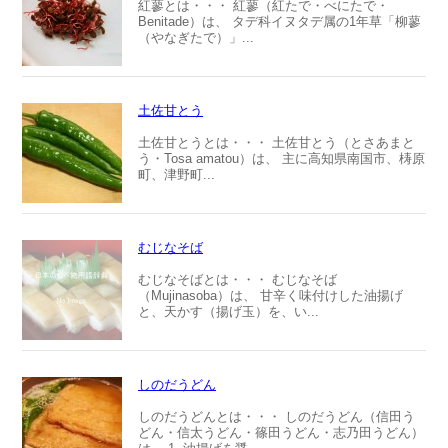
紅蓼とは・・・ 紅蓼（紅たで・べにたで・
Benitade）は、 タデ科イヌタデ属の1年草「柳蓼
（やなぎたで）」...
土佐甘とう
土佐甘とうとは・・・ 土佐甘とう（とさあまと
う・Tosa amatou）は、 主に高知県南国市、梼原
町、津野町...
むじなそば
むじなそばとは・・・ むじなそば
（Mujinasoba）は、 甘辛く味付けした油揚げ
と、天かす（揚げ玉）を、い...
しのだうどん
しのだうどんとは・・・ しのだうどん（信田う
どん・信太うどん・篠田うどん・志乃田うどん）