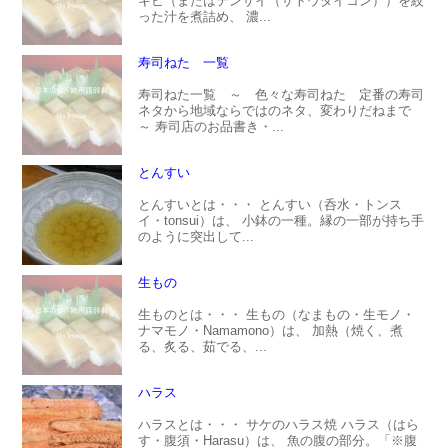
キビ（またはテンサイ（サトウダイコン））を絞
った汁を煮詰め、 濃...
寿司ねた 一覧
寿司ねた一覧 ～ 色々な寿司ねた 定番の寿司
ネタから地域ならではのネタ、変わりだねまで
～ 寿司店のお品書き・...
とんすい
とんすいとは・・・ とんすい（呑水・トンス
イ・tonsui）は、 小鉢の一種。縁の一部が持ち手
のように突出して...
生もの
生ものとは・・・ 生もの（なまもの・生モノ・
ナマモノ・Namamono）は、 加熱（焼く、煮
る、炙る、茹でる、...
ハラス
ハラスとは・・・ サケのハラス焼 ハラス（はら
す・腹須・Harasu）は、 魚の腹の部分。「※腹