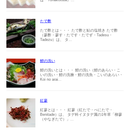
たで酢
たで酢とは・・・ たで酢と鮎の塩焼き たで酢
（蓼酢・蓼す・たです・たでず・Tadesu・
Tadezu）は、 タ...
鯉の洗い
鯉の洗いとは・・・ 鯉の洗い（鯉のあらい・こ
いの洗い・鯉の洗膾・鯉の洗魚・こいのあらい・
Koi no arai...
紅蓼
紅蓼とは・・・ 紅蓼（紅たで・べにたで・
Benitade）は、 タデ科イヌタデ属の1年草「柳蓼
（やなぎたで）」...