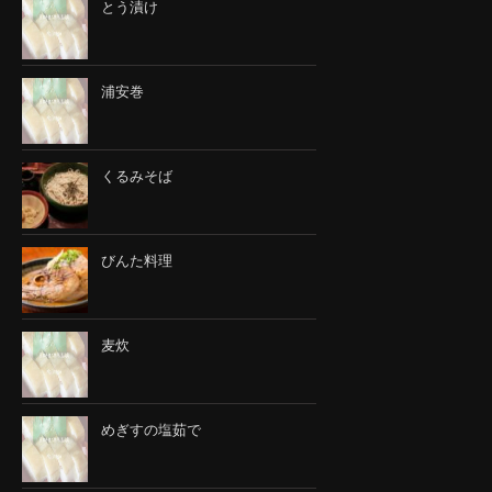
とう漬け
浦安巻
くるみそば
びんた料理
麦炊
めぎすの塩茹で