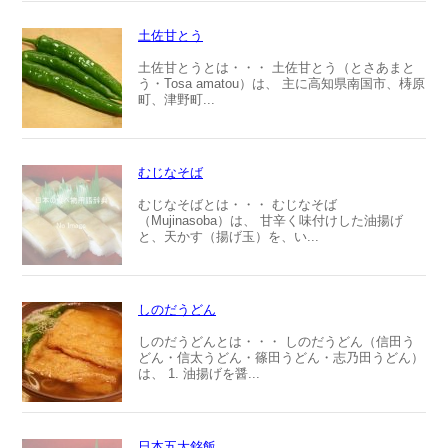
土佐甘とう
土佐甘とうとは・・・ 土佐甘とう（とさあまと
う・Tosa amatou）は、 主に高知県南国市、梼原
町、津野町...
むじなそば
むじなそばとは・・・ むじなそば
（Mujinasoba）は、 甘辛く味付けした油揚げ
と、天かす（揚げ玉）を、い...
しのだうどん
しのだうどんとは・・・ しのだうどん（信田う
どん・信太うどん・篠田うどん・志乃田うどん）
は、 1. 油揚げを醤...
日本五大銘飯