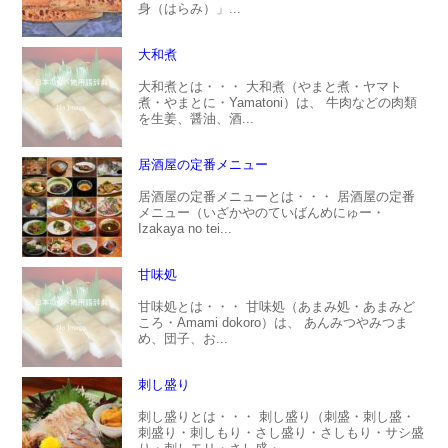
身（はらみ）」...
大和煮
大和煮とは・・・ 大和煮（やまと煮・ヤマト
煮・やまとに・Yamatoni）は、 牛肉などの肉類
を生姜、醤油、酒...
居酒屋の定番メニュー
居酒屋の定番メニューとは・・・ 居酒屋の定番
メニュー（いざかやのていばんめにゅー・
Izakaya no tei...
甘味処
甘味処とは・・・ 甘味処（あまみ処・あまみど
ころ・Amami dokoro）は、 あんみつやみつま
め、団子、お...
刺し盛り
刺し盛りとは・・・ 刺し盛り（刺盛・刺し盛・
刺盛り・刺しもり・さし盛り・さしもり・サシ盛