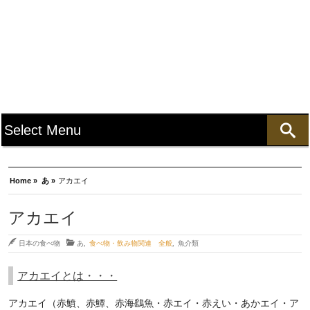
Home »
あ »
アカエイ
アカエイ
日本の食べ物
あ
,
食べ物・飲み物関連 全般
,
魚介類
アカエイとは・・・
アカエイ（赤鱝、赤鱏、赤海鷂魚・赤エイ・赤えい・あかエイ・ア