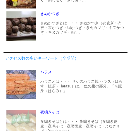
り・刺しモリ・さし盛・...
きぬかつぎ
きぬかつぎとは・・・ きぬかつぎ（衣被ぎ・衣
被・衣かつぎ・絹かつぎ・きぬカツギ・キヌかつ
ぎ・キヌカツギ・Kin...
アクセス数の多いキーワード（全期間）
ハラス
ハラスとは・・・ サケのハラス焼 ハラス（はら
す・腹須・Harasu）は、 魚の腹の部分。「※腹
身（はらみ）」...
夜鳴きそば
夜鳴きそばとは・・・ 夜鳴きそば（夜鳴き蕎
麦・夜鳴そば・夜啼蕎麦・夜啼そば・よなきそ
ば・Yonakisoba）...