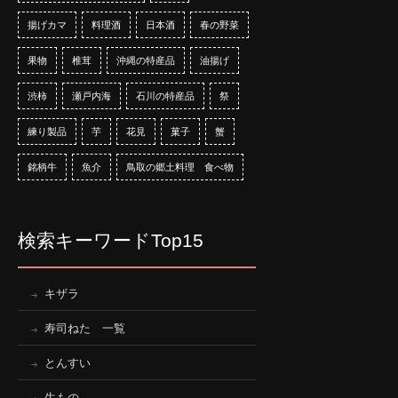
揚げカマ
料理酒
日本酒
春の野菜
果物
椎茸
沖縄の特産品
油揚げ
渋柿
瀬戸内海
石川の特産品
祭
練り製品
芋
花見
菓子
蟹
銘柄牛
魚介
鳥取の郷土料理 食べ物
検索キーワードTop15
キザラ
寿司ねた 一覧
とんすい
生もの