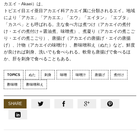
カエイ・Akaei）は、
トビエイ目エイ亜目アカエイ科アカエイ属に分類されるエイ。地域
により「アカエ」「アカエエ」「エウ」「エイタン」「エブタ」
「カスペ」とも呼ばれる。主な食べ方は煮つけ（アカエイの煮付
け・エイの煮付け＝醤油煮、味噌煮）、煮凝り（アカエイの煮こご
り・エイの煮こごり）、唐揚げ（アカエイの唐揚げ・エイの唐揚
げ）、汁物（アカエイの味噌汁）、酢味噌和え（ぬた）など。鮮度
が良ければ刺身、洗いでも食べられる。軟骨も唐揚げで食べるほ
か、肝を刺身で食べることもある。
TOPICS
ぬた
刺身
味噌
味噌汁
唐揚げ
煮付け
酢味噌
酢味噌和え
SHARE