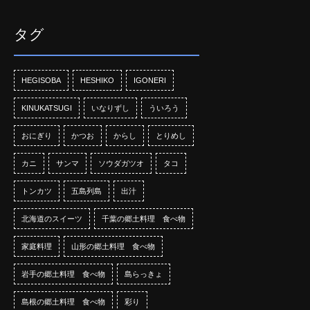
タグ
HEGISOBA
HESHIKO
IGONERI
KINUKATSUGI
いなりずし
ういろう
おにぎり
かつお
からし
とりめし
カニ
サンマ
ソウダガツオ
タコ
トンカツ
五島列島
出汁
北海道のスイーツ
千葉の郷土料理 食べ物
家庭料理
山形の郷土料理 食べ物
岩手の郷土料理 食べ物
島らっきょ
島根の郷土料理 食べ物
彩り