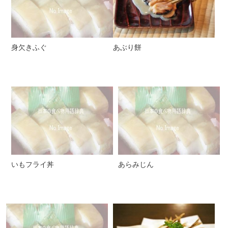
身欠きふぐ
あぶり餅
いもフライ丼
あらみじん