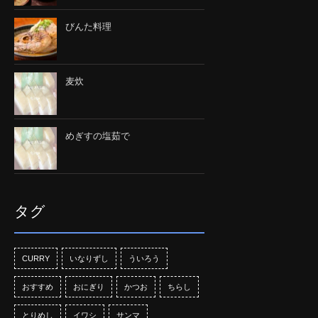
びんた料理
麦炊
めぎすの塩茹で
タグ
CURRY
いなりずし
ういろう
おすすめ
おにぎり
かつお
ちらし
とりめし
イワシ
サンマ