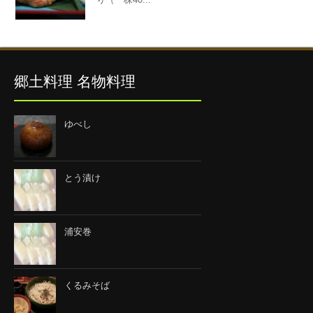
郷土料理 名物料理
ゆべし
とう漬け
浦安巻
くるみそば