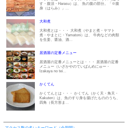
す・腹須・Harasu）は、 魚の腹の部分。「※腹
身（はらみ）」...
大和煮
大和煮とは・・・ 大和煮（やまと煮・ヤマト
煮・やまとに・Yamatoni）は、 牛肉などの肉類
を生姜、醤油、酒...
居酒屋の定番メニュー
居酒屋の定番メニューとは・・・ 居酒屋の定番
メニュー（いざかやのていばんめにゅー・
Izakaya no tei...
かくてん
かくてんとは・・・ かくてん（かく天・角天・
Kakuten）は、魚のすり身を揚げたもののうち、
四角（長方形ま...
アクセス数の多いキーワード（全期間）