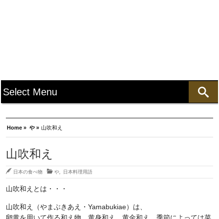
Home »
や »
山吹和え
山吹和え
日本の食べ物
や
,
日本料理用語
山吹和えとは・・・
山吹和え（やまぶきあえ・Yamabukiae）は、
卵黄を用いて作る和え物。黄身和え。黄金和え。季節によっては菜