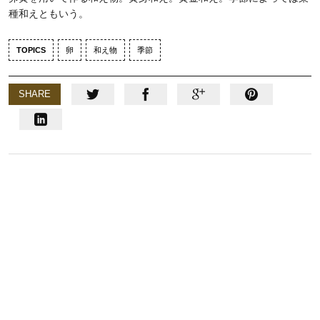
種和えともいう。
TOPICS
卵
和え物
季節
SHARE