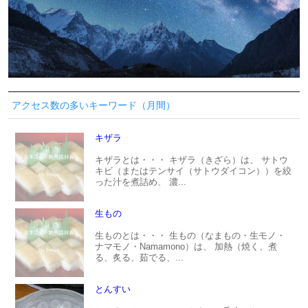
アクセス数の多いキーワード（月間）
キザラ
キザラとは・・・ キザラ（きざら）は、 サトウ
キビ（またはテンサイ（サトウダイコン））を絞
った汁を煮詰め、 濃...
生もの
生ものとは・・・ 生もの（なまもの・生モノ・
ナマモノ・Namamono）は、 加熱（焼く、煮
る、炙る、茹でる、...
とんすい