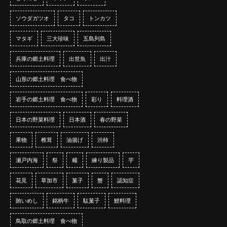
ソウダガツオ
タコ
トンカツ
マタギ
三大珍味
五島列島
兵庫の郷土料理
出世魚
出汁
山形の郷土料理 食べ物
岩手の郷土料理 食べ物
彩り
料理酒
日本の野菜料理
日本酒
春の野菜
果物
椎茸
油揚げ
渋柿
瀬戸内海
祭
糒
練り製品
芋
花見
草加市
菓子
蟹
認知症
賄いめし
銘柄牛
駄菓子
鯉料理
鳥取の郷土料理 食べ物