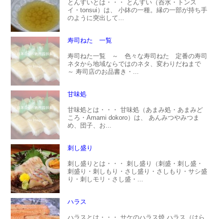
とんすいとは・・・ とんすい（呑水・トンス
イ・tonsui）は、 小鉢の一種。縁の一部が持ち手
のように突出して...
寿司ねた 一覧
寿司ねた一覧 ～ 色々な寿司ねた 定番の寿司
ネタから地域ならではのネタ、変わりだねまで
～ 寿司店のお品書き・...
甘味処
甘味処とは・・・ 甘味処（あまみ処・あまみど
ころ・Amami dokoro）は、 あんみつやみつま
め、団子、お...
刺し盛り
刺し盛りとは・・・ 刺し盛り（刺盛・刺し盛・
刺盛り・刺しもり・さし盛り・さしもり・サシ盛
り・刺しモリ・さし盛・...
ハラス
ハラスとは・・・ サケのハラス焼 ハラス（はら