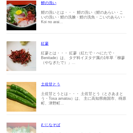
鯉の洗い
鯉の洗いとは・・・ 鯉の洗い（鯉のあらい・こ
いの洗い・鯉の洗膾・鯉の洗魚・こいのあらい・
Koi no arai...
紅蓼
紅蓼とは・・・ 紅蓼（紅たで・べにたで・
Benitade）は、 タデ科イヌタデ属の1年草「柳蓼
（やなぎたで）」...
土佐甘とう
土佐甘とうとは・・・ 土佐甘とう（とさあまと
う・Tosa amatou）は、 主に高知県南国市、梼原
町、津野町...
むじなそば