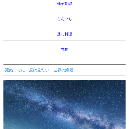
柚子胡椒
らんいち
蒸し料理
甘鯛
死ぬまでに一度は見たい 世界の絶景