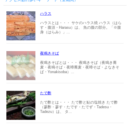
ハラス
ハラスとは・・・ サケのハラス焼 ハラス（はら
す・腹須・Harasu）は、 魚の腹の部分。「※腹
身（はらみ）」...
夜鳴きそば
夜鳴きそばとは・・・ 夜鳴きそば（夜鳴き蕎
麦・夜鳴そば・夜啼蕎麦・夜啼そば・よなきそ
ば・Yonakisoba）...
たで酢
たで酢とは・・・ たで酢と鮎の塩焼き たで酢
（蓼酢・蓼す・たです・たでず・Tadesu・
Tadezu）は、 タ...