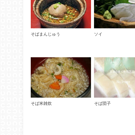
そばまんじゅう
ソイ
そば米雑炊
そば団子