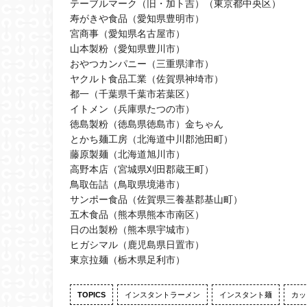
テーブルマーク（旧・加ト吉）（東京都中央区）
寿がきや食品（愛知県豊明市）
宮商事（愛知県名古屋市）
山本製粉（愛知県豊川市）
おやつカンパニー（三重県津市）
ヤクルト食品工業（佐賀県神埼市）
都一（千葉県千葉市若葉区）
イトメン（兵庫県たつの市）
徳島製粉（徳島県徳島市）金ちゃん
とかち麺工房（北海道中川郡池田町）
藤原製麺（北海道旭川市）
高野本店（宮城県刈田郡蔵王町）
鳥取缶詰（鳥取県境港市）
サンポー食品（佐賀県三養基郡基山町）
五木食品（熊本県熊本市南区）
日の出製粉（熊本県宇城市）
ヒガシマル（鹿児島県日置市）
東京拉麺（栃木県足利市）
TOPICS
インスタントラーメン
インスタント麺
カッ