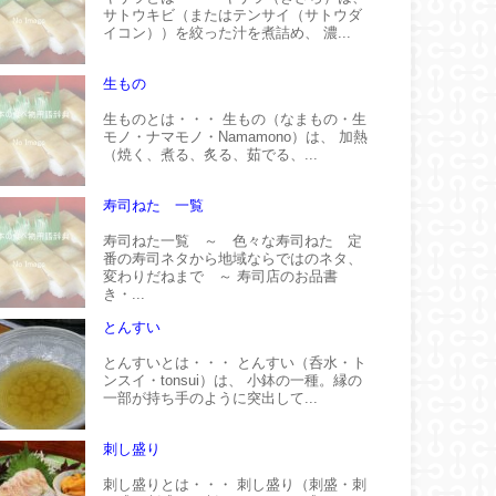
サトウキビ（またはテンサイ（サトウダ
イコン））を絞った汁を煮詰め、 濃...
生もの
生ものとは・・・ 生もの（なまもの・生
モノ・ナマモノ・Namamono）は、 加熱
（焼く、煮る、炙る、茹でる、...
寿司ねた 一覧
寿司ねた一覧 ～ 色々な寿司ねた 定
番の寿司ネタから地域ならではのネタ、
変わりだねまで ～ 寿司店のお品書
き・...
とんすい
とんすいとは・・・ とんすい（呑水・ト
ンスイ・tonsui）は、 小鉢の一種。縁の
一部が持ち手のように突出して...
刺し盛り
刺し盛りとは・・・ 刺し盛り（刺盛・刺