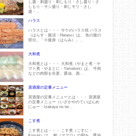
し盛・刺盛り・刺しもり・さし盛り・さ
しもり・サシ盛り・刺しモリ・さし
盛・...
ハラス
ハラスとは・・・ サケのハラス焼 ハラス
（はらす・腹須・Harasu）は、 魚の腹の
部分。「※腹身（はらみ）」...
大和煮
大和煮とは・・・ 大和煮（やまと煮・ヤ
マト煮・やまとに・Yamatoni）は、 牛肉
などの肉類を生姜、醤油、酒...
居酒屋の定番メニュー
居酒屋の定番メニューとは・・・ 居酒屋
の定番メニュー（いざかやのていばんめ
にゅー・Izakaya no tei...
こす煮
こす煮とは・・・ こす煮（こすに・
Kosuni）は、 鮪（マグロ）の卵を、醤油