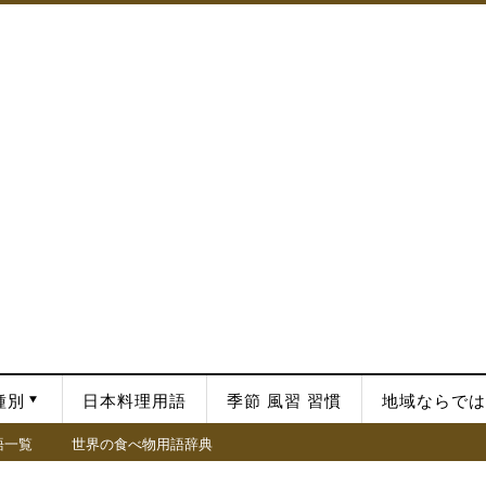
種別
日本料理用語
季節 風習 習慣
地域ならでは
語一覧
世界の食べ物用語辞典