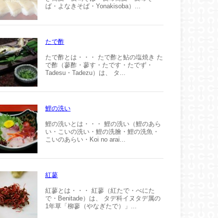
ば・よなきそば・Yonakisoba）...
たで酢
たで酢とは・・・ たで酢と鮎の塩焼き た
で酢（蓼酢・蓼す・たです・たでず・
Tadesu・Tadezu）は、 タ...
鯉の洗い
鯉の洗いとは・・・ 鯉の洗い（鯉のあら
い・こいの洗い・鯉の洗膾・鯉の洗魚・
こいのあらい・Koi no arai...
紅蓼
紅蓼とは・・・ 紅蓼（紅たで・べにた
で・Benitade）は、 タデ科イヌタデ属の
1年草「柳蓼（やなぎたで）」...