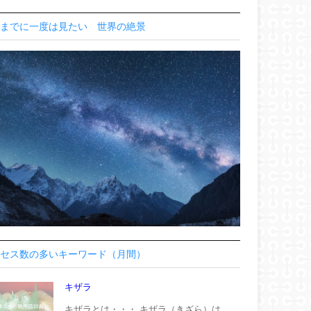
までに一度は見たい 世界の絶景
セス数の多いキーワード（月間）
キザラ
キザラとは・・・ キザラ（きざら）は、