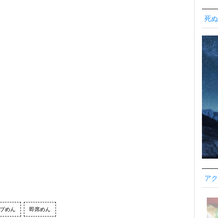
死ぬ
アク
プめん
即席めん