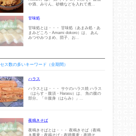
や酒、みりん、砂糖などを入れて煮...
甘味処
甘味処とは・・・ 甘味処（あまみ処・あ
まみどころ・Amami dokoro）は、 あん
みつやみつまめ、団子、お...
セス数の多いキーワード（全期間）
ハラス
ハラスとは・・・ サケのハラス焼 ハラス
（はらす・腹須・Harasu）は、 魚の腹の
部分。「※腹身（はらみ）」...
夜鳴きそば
夜鳴きそばとは・・・ 夜鳴きそば（夜鳴
き蕎麦・夜鳴そば・夜啼蕎麦・夜啼そ