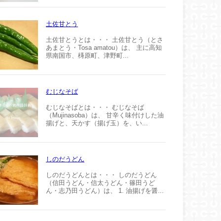
土佐甘とう
土佐甘とうとは・・・ 土佐甘とう（とさ
あまとう・Tosa amatou）は、 主に高知
県南国市、梼原町、津野町...
むじなそば
むじなそばとは・・・ むじなそば
（Mujinasoba）は、 甘辛く味付けした油
揚げと、天かす（揚げ玉）を、い...
しのだうどん
しのだうどんとは・・・ しのだうどん
（信田うどん・信太うどん・篠田うど
ん・志乃田うどん）は、 1. 油揚げを醤...