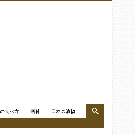
の食べ方
酒肴
日本の漬物