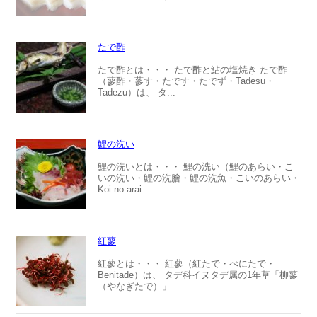
たで酢
たで酢とは・・・ たで酢と鮎の塩焼き たで酢
（蓼酢・蓼す・たです・たでず・Tadesu・
Tadezu）は、 タ...
鯉の洗い
鯉の洗いとは・・・ 鯉の洗い（鯉のあらい・こ
いの洗い・鯉の洗膾・鯉の洗魚・こいのあらい・
Koi no arai...
紅蓼
紅蓼とは・・・ 紅蓼（紅たで・べにたで・
Benitade）は、 タデ科イヌタデ属の1年草「柳蓼
（やなぎたで）」...