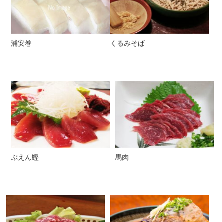
浦安巻
くるみそば
ぶえん鰹
馬肉