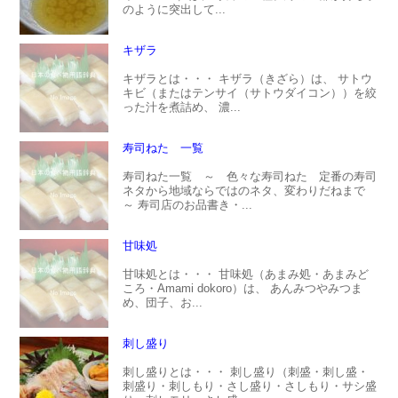
のように突出して...
キザラ
キザラとは・・・ キザラ（きざら）は、 サトウ
キビ（またはテンサイ（サトウダイコン））を絞
った汁を煮詰め、 濃...
寿司ねた 一覧
寿司ねた一覧 ～ 色々な寿司ねた 定番の寿司
ネタから地域ならではのネタ、変わりだねまで
～ 寿司店のお品書き・...
甘味処
甘味処とは・・・ 甘味処（あまみ処・あまみど
ころ・Amami dokoro）は、 あんみつやみつま
め、団子、お...
刺し盛り
刺し盛りとは・・・ 刺し盛り（刺盛・刺し盛・
刺盛り・刺しもり・さし盛り・さしもり・サシ盛