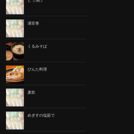
とう漬け
浦安巻
くるみそば
びんた料理
麦炊
めぎすの塩茹で