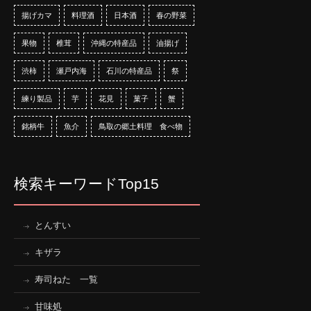
揚げカマ
料理酒
日本酒
春の野菜
果物
椎茸
沖縄の特産品
油揚げ
渋柿
瀬戸内海
石川の特産品
祭
練り製品
芋
花見
菓子
蟹
銘柄牛
魚介
鳥取の郷土料理 食べ物
検索キーワードTop15
とんすい
キザラ
寿司ねた 一覧
甘味処