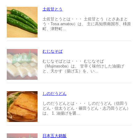
土佐甘とう
土佐甘とうとは・・・ 土佐甘とう（とさあまと
う・Tosa amatou）は、 主に高知県南国市、梼原
町、津野町...
むじなそば
むじなそばとは・・・ むじなそば
（Mujinasoba）は、 甘辛く味付けした油揚げ
と、天かす（揚げ玉）を、い...
しのだうどん
しのだうどんとは・・・ しのだうどん（信田う
どん・信太うどん・篠田うどん・志乃田うどん）
は、 1. 油揚げを醤...
日本五大銘飯