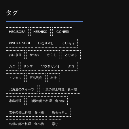
タグ
HEGISOBA
HESHIKO
IGONERI
KINUKATSUGI
いなりずし
ういろう
おにぎり
かつお
からし
とりめし
カニ
サンマ
ソウダガツオ
タコ
トンカツ
五島列島
出汁
北海道のスイーツ
千葉の郷土料理 食べ物
家庭料理
山形の郷土料理 食べ物
岩手の郷土料理 食べ物
島らっきょ
島根の郷土料理 食べ物
彩り