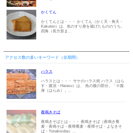
かくてん
かくてんとは・・・ かくてん（かく天・角天・
Kakuten）は、魚のすり身を揚げたもののうち、
四角（長方形ま...
アクセス数の多いキーワード（全期間）
ハラス
ハラスとは・・・ サケのハラス焼 ハラス（はら
す・腹須・Harasu）は、 魚の腹の部分。「※腹
身（はらみ）」...
夜鳴きそば
夜鳴きそばとは・・・ 夜鳴きそば（夜鳴き蕎
麦・夜鳴そば・夜啼蕎麦・夜啼そば・よなきそ
ば・Yonakisoba）...