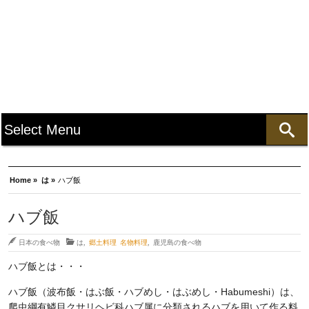
Home »
は »
ハブ飯
ハブ飯
日本の食べ物
は
,
郷土料理 名物料理
,
鹿児島の食べ物
ハブ飯とは・・・
ハブ飯（波布飯・はぶ飯・ハブめし・はぶめし・Habumeshi）は、
爬虫綱有鱗目クサリヘビ科ハブ属に分類されるハブを用いて作る料