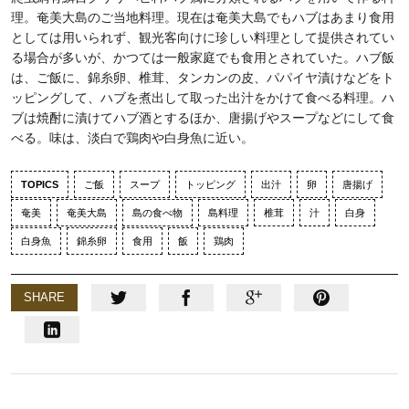
理。奄美大島のご当地料理。現在は奄美大島でもハブはあまり食用
としては用いられず、観光客向けに珍しい料理として提供されてい
る場合が多いが、かつては一般家庭でも食用とされていた。ハブ飯
は、ご飯に、錦糸卵、椎茸、タンカンの皮、パパイヤ漬けなどをト
ッピングして、ハブを煮出して取った出汁をかけて食べる料理。ハ
ブは焼酎に漬けてハブ酒とするほか、唐揚げやスープなどにして食
べる。味は、淡白で鶏肉や白身魚に近い。
TOPICS
ご飯
スープ
トッピング
出汁
卵
唐揚げ
奄美
奄美大島
島の食べ物
島料理
椎茸
汁
白身
白身魚
錦糸卵
食用
飯
鶏肉
SHARE