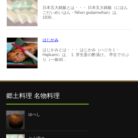
日本五大銘飯とは・・・ 日本五大銘飯（にほん
ごだいめいはん・Nihon godaimeihan）は、
1939...
はじかみ
はじかみとは・・・ はじかみ（ハジカミ・
Hajikami）は、 1. 芽生姜の酢漬け。 早生で小ぶ
り（一株40...
郷土料理 名物料理
ゆべし