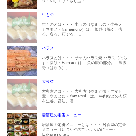
り・刺しモリ・さし盛・...
生もの
生ものとは・・・ 生もの（なまもの・生モノ・
ナマモノ・Namamono）は、 加熱（焼く、煮
る、炙る、茹でる、...
ハラス
ハラスとは・・・ サケのハラス焼 ハラス（はら
す・腹須・Harasu）は、 魚の腹の部分。「※腹
身（はらみ）」...
大和煮
大和煮とは・・・ 大和煮（やまと煮・ヤマト
煮・やまとに・Yamatoni）は、 牛肉などの肉類
を生姜、醤油、酒...
居酒屋の定番メニュー
居酒屋の定番メニューとは・・・ 居酒屋の定番
メニュー（いざかやのていばんめにゅー・
Izakaya no tei...