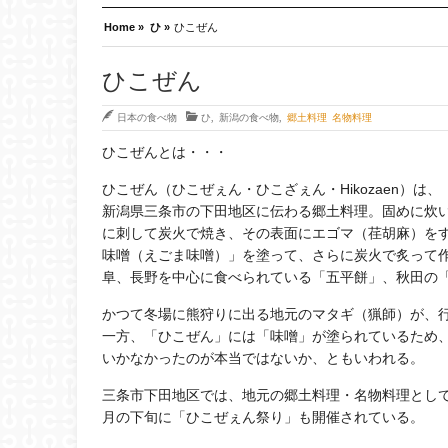
Home »
ひ »
ひこぜん
ひこぜん
日本の食べ物
ひ
,
新潟の食べ物
,
郷土料理 名物料理
ひこぜんとは・・・
ひこぜん（ひこぜぇん・ひこざぇん・Hikozaen）は、
新潟県三条市の下田地区に伝わる郷土料理。固めに炊
に刺して炭火で焼き、その表面にエゴマ（荏胡麻）を
味噌（えごま味噌）」を塗って、さらに炭火で炙って
阜、長野を中心に食べられている「五平餅」、秋田の
かつて冬場に熊狩りに出る地元のマタギ（猟師）が、
一方、「ひこぜん」には「味噌」が塗られているため
いかなかったのが本当ではないか、ともいわれる。
三条市下田地区では、地元の郷土料理・名物料理として
月の下旬に「ひこぜぇん祭り」も開催されている。