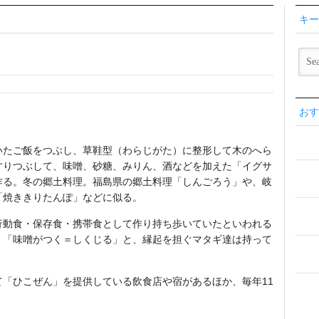
キー
おす
いたご飯をつぶし、草鞋型（わらじがた）に整形して木のへら
すりつぶして、味噌、砂糖、みりん、酒などを加えた「イグサ
作る。冬の郷土料理。福島県の郷土料理「しんごろう」や、岐
「焼ききりたんぽ」などに似る。
行動食・保存食・携帯食として作り持ち歩いていたといわれる
、「味噌がつく＝しくじる」と、縁起を担ぐマタギ達は持って
「ひこぜん」を提供している飲食店や宿があるほか、毎年11