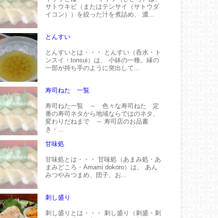
サトウキビ（またはテンサイ（サトウダ
イコン））を絞った汁を煮詰め、 濃...
とんすい
とんすいとは・・・ とんすい（呑水・ト
ンスイ・tonsui）は、 小鉢の一種。縁の
一部が持ち手のように突出して...
寿司ねた 一覧
寿司ねた一覧 ～ 色々な寿司ねた 定
番の寿司ネタから地域ならではのネタ、
変わりだねまで ～ 寿司店のお品書
き・...
甘味処
甘味処とは・・・ 甘味処（あまみ処・あ
まみどころ・Amami dokoro）は、 あん
みつやみつまめ、団子、お...
刺し盛り
刺し盛りとは・・・ 刺し盛り（刺盛・刺