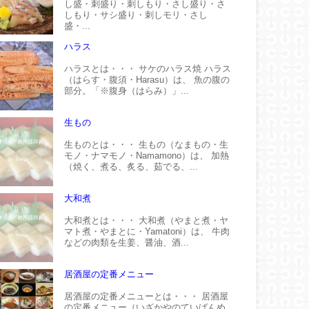
し盛・刺盛り・刺しもり・さし盛り・さ
しもり・サシ盛り・刺しモリ・さし
盛・...
ハラス
ハラスとは・・・ サケのハラス焼 ハラス
（はらす・腹須・Harasu）は、 魚の腹の
部分。「※腹身（はらみ）」...
生もの
生ものとは・・・ 生もの（なまもの・生
モノ・ナマモノ・Namamono）は、 加熱
（焼く、煮る、炙る、茹でる、...
大和煮
大和煮とは・・・ 大和煮（やまと煮・ヤ
マト煮・やまとに・Yamatoni）は、 牛肉
などの肉類を生姜、醤油、酒...
居酒屋の定番メニュー
居酒屋の定番メニューとは・・・ 居酒屋
の定番メニュー（いざかやのていばんめ