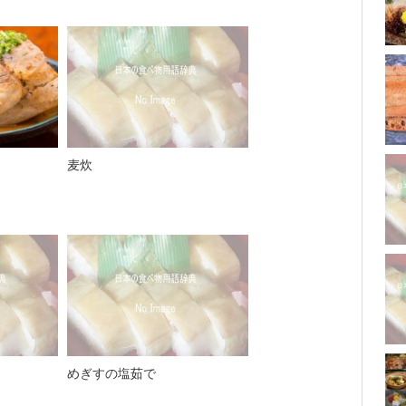
麦炊
めぎすの塩茹で