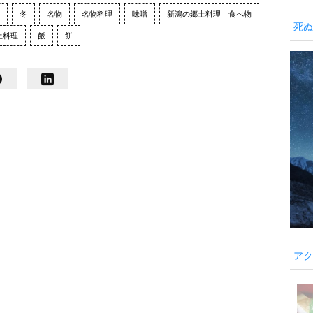
冬
名物
名物料理
味噌
新潟の郷土料理 食べ物
死ぬ
土料理
飯
餅
アク