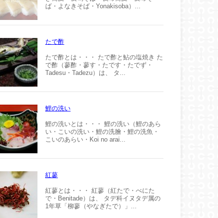
ば・よなきそば・Yonakisoba）...
たで酢
たで酢とは・・・ たで酢と鮎の塩焼き た
で酢（蓼酢・蓼す・たです・たでず・
Tadesu・Tadezu）は、 タ...
鯉の洗い
鯉の洗いとは・・・ 鯉の洗い（鯉のあら
い・こいの洗い・鯉の洗膾・鯉の洗魚・
こいのあらい・Koi no arai...
紅蓼
紅蓼とは・・・ 紅蓼（紅たで・べにた
で・Benitade）は、 タデ科イヌタデ属の
1年草「柳蓼（やなぎたで）」...