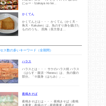
にゅー・Izakaya no tei...
かくてん
かくてんとは・・・ かくてん（かく天・
角天・Kakuten）は、魚のすり身を揚げた
もののうち、 四角（長方形ま...
セス数の多いキーワード（全期間）
ハラス
ハラスとは・・・ サケのハラス焼 ハラス
（はらす・腹須・Harasu）は、 魚の腹の
部分。「※腹身（はらみ）」...
夜鳴きそば
夜鳴きそばとは・・・ 夜鳴きそば（夜鳴
き蕎麦・夜鳴そば・夜啼蕎麦・夜啼そ