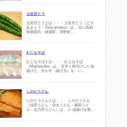
土佐甘とう
土佐甘とうとは・・・ 土佐甘とう（とさ
あまとう・Tosa amatou）は、 主に高知
県南国市、梼原町、津野町...
むじなそば
むじなそばとは・・・ むじなそば
（Mujinasoba）は、 甘辛く味付けした油
揚げと、天かす（揚げ玉）を、い...
しのだうどん
しのだうどんとは・・・ しのだうどん
（信田うどん・信太うどん・篠田うど
ん・志乃田うどん）は、 1. 油揚げを醤...