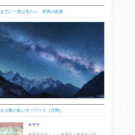
までに一度は見たい 世界の絶景
セス数の多いキーワード（月間）
キザラ
キザラとは・・・ キザラ（きざら）は、