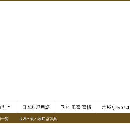
種別
日本料理用語
季節 風習 習慣
地域ならでは
語一覧
世界の食べ物用語辞典