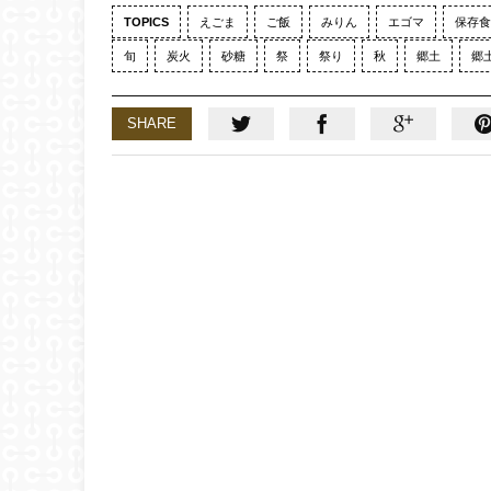
TOPICS
えごま
ご飯
みりん
エゴマ
保存食
旬
炭火
砂糖
祭
祭り
秋
郷土
郷
SHARE