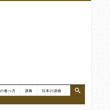
の食べ方
酒肴
日本の漬物