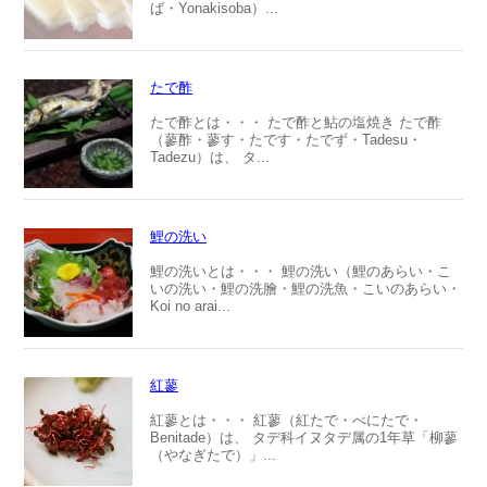
ば・Yonakisoba）...
たで酢
たで酢とは・・・ たで酢と鮎の塩焼き たで酢
（蓼酢・蓼す・たです・たでず・Tadesu・
Tadezu）は、 タ...
鯉の洗い
鯉の洗いとは・・・ 鯉の洗い（鯉のあらい・こ
いの洗い・鯉の洗膾・鯉の洗魚・こいのあらい・
Koi no arai...
紅蓼
紅蓼とは・・・ 紅蓼（紅たで・べにたで・
Benitade）は、 タデ科イヌタデ属の1年草「柳蓼
（やなぎたで）」...