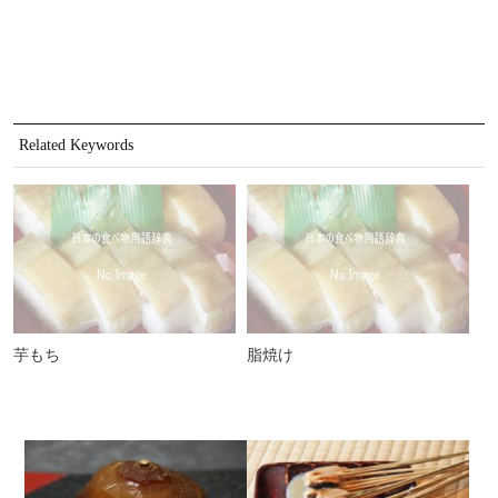
Related Keywords
芋もち
脂焼け