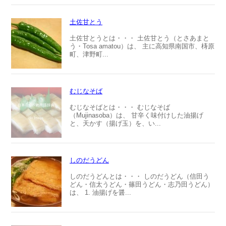
土佐甘とう
土佐甘とうとは・・・ 土佐甘とう（とさあまと
う・Tosa amatou）は、 主に高知県南国市、梼原
町、津野町...
むじなそば
むじなそばとは・・・ むじなそば
（Mujinasoba）は、 甘辛く味付けした油揚げ
と、天かす（揚げ玉）を、い...
しのだうどん
しのだうどんとは・・・ しのだうどん（信田う
どん・信太うどん・篠田うどん・志乃田うどん）
は、 1. 油揚げを醤...