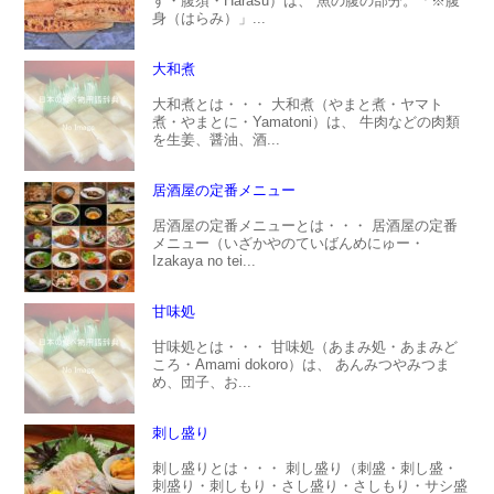
す・腹須・Harasu）は、 魚の腹の部分。「※腹
身（はらみ）」...
大和煮
大和煮とは・・・ 大和煮（やまと煮・ヤマト
煮・やまとに・Yamatoni）は、 牛肉などの肉類
を生姜、醤油、酒...
居酒屋の定番メニュー
居酒屋の定番メニューとは・・・ 居酒屋の定番
メニュー（いざかやのていばんめにゅー・
Izakaya no tei...
甘味処
甘味処とは・・・ 甘味処（あまみ処・あまみど
ころ・Amami dokoro）は、 あんみつやみつま
め、団子、お...
刺し盛り
刺し盛りとは・・・ 刺し盛り（刺盛・刺し盛・
刺盛り・刺しもり・さし盛り・さしもり・サシ盛