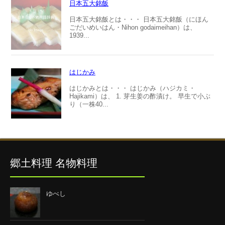
日本五大銘飯
日本五大銘飯とは・・・ 日本五大銘飯（にほん
ごだいめいはん・Nihon godaimeihan）は、
1939...
はじかみ
はじかみとは・・・ はじかみ（ハジカミ・
Hajikami）は、 1. 芽生姜の酢漬け。 早生で小ぶ
り（一株40...
郷土料理 名物料理
ゆべし