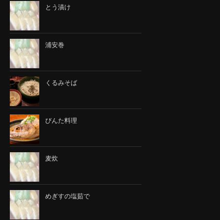
とう漬け
浦安巻
くるみそば
びんた料理
麦炊
めぎすの塩茹で