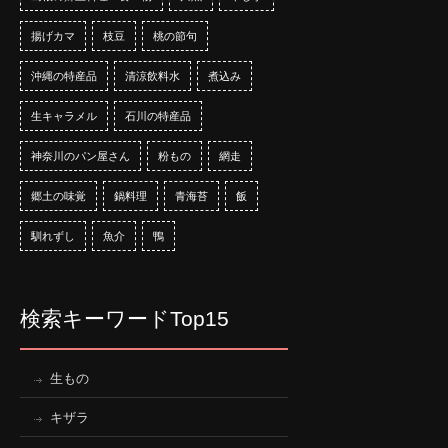
揚げカマ
枝豆
桃の節句
沖縄の特産品
清涼飲料水
煮込み
生キャラメル
石川の特産品
神奈川のパン屋さん
粉もの
網走
郷土の味覚
鍋料理
青海苔
飯
馴れずし
魚介
鴨
検索キーワードTop15
生もの
キザラ