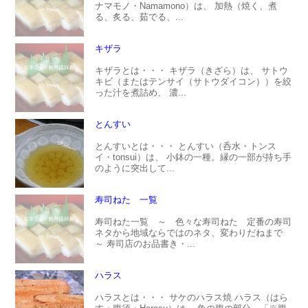
ナマモノ・Namamono）は、 加熱（焼く、煮
る、炙る、茹でる、...
キザラ
キザラとは・・・ キザラ（きざら）は、 サトウ
キビ（またはテンサイ（サトウダイコン））を絞
った汁を煮詰め、 濃...
とんすい
とんすいとは・・・ とんすい（呑水・トンス
イ・tonsui）は、 小鉢の一種。縁の一部が持ち手
のように突出して...
寿司ねた 一覧
寿司ねた一覧 ～ 色々な寿司ねた 定番の寿司
ネタから地域ならではのネタ、変わりだねまで
～ 寿司店のお品書き・...
ハラス
ハラスとは・・・ サケのハラス焼 ハラス（はら