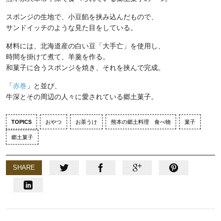
スポンジの生地で、小豆餡を挟み込んだもので、
サンドイッチのような見た目をしている。
材料には、北海道産の白い豆「大手亡」を使用し、
時間を掛けて煮て、羊羹を作る。
和菓子に合うスポンジを焼き、それを挟んで完成。
「
赤巻
」と並び、
牛深とその周辺の人々に愛されている郷土菓子。
TOPICS
おやつ
お茶うけ
熊本の郷土料理 食べ物
菓子
郷土菓子
SHARE