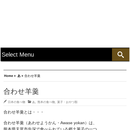
Home »
あ »
合わせ羊羹
合わせ羊羹
日本の食べ物
あ
,
熊本の食べ物
,
菓子・おやつ類
合わせ羊羹とは・・・
合わせ羊羹（あわせようかん・Awase yokan）は、
熊本県天草市牛深で食べられている郷土菓子の一つ。