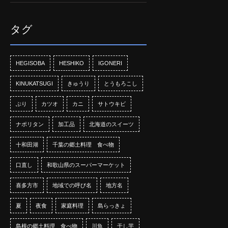
タグ
HEGISOBA
HESHIKO
IGONERI
KINUKATSUGI
きゅうり
とうもろこし
ぶり
カツオ
カニ
サトウキビ
ナポリタン
加工品
北海道のスイーツ
十和田湖
千葉の郷土料理 食べ物
口直し
和歌山県のスーパーマーケット
喜多方市
地域での呼び名
地方名
夏
夜食
家庭料理
島らっきょ
島根の郷土料理 食べ物
川魚
干し芋