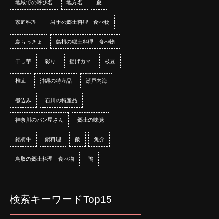
地域での呼び名
地方名
夏
家庭料理
岩手の郷土料理 食べ物
島らっきょ
島根の郷土料理 食べ物
干し芋
彩り
揚げカマ
枝豆
椎茸
沖縄の特産品
瀬戸内海
煮込み
石川の特産品
神奈川のパン屋さん
郷土の味覚
銘柄牛
鍋料理
飯
魚介
鳥取の郷土料理 食べ物
鴨
検索キーワードTop15