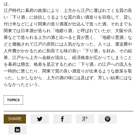
は、
江戸時代に幕府の政策により、上方から江戸に運ばれてくる質の良
い「下り酒」に拮抗しうるような質の良い酒造りを目指して、貸し
付け米などにより関東の造り酒屋が仕込んで造った酒。それまでも
関東では日本酒が造られ「地廻り酒」と呼ばれていたが、大阪や兵
庫などで造られる上方の酒と比べると質が悪く、「地廻り悪酒」な
どと揶揄されて江戸の庶民には人気がなかった。人々は、運送費や
人件費がかかるために割高でも味の良い「下り酒」を好み、その結
果、江戸から上方へ金銀が流出し、経済格差が広がってしまうこと
を幕府は懸念、格差を是正するために「下り酒」の江戸への流入を
一時的に禁じたり、関東で質の良い酒造りが出来るような政策を取
った。しかしながら、上方の酒の味には及ばず、芳しい結果にはな
らなかったという。
TOPICS
SHARE