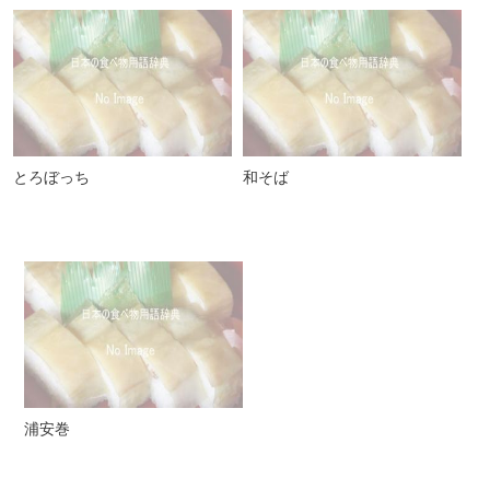
とろぼっち
和そば
浦安巻