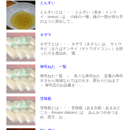
とんすい
とんすいとは・・・ とんすい（呑水・トンス
イ・tonsui）は、 小鉢の一種。縁の一部が持ち手
のように突出して...
キザラ
キザラとは・・・ キザラ（きざら）は、 サトウ
キビ（またはテンサイ（サトウダイコン））を絞
った汁を煮詰め、 濃...
寿司ねた 一覧
寿司ねた一覧 ～ 色々な寿司ねた 定番の寿司
ネタから地域ならではのネタ、変わりだねまで
～ 寿司店のお品書き・...
甘味処
甘味処とは・・・ 甘味処（あまみ処・あまみど
ころ・Amami dokoro）は、 あんみつやみつま
め、団子、お...