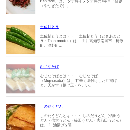
Benitade）は、 タデ科イヌタデ属の1年草「柳蓼
（やなぎたで）」...
土佐甘とう
土佐甘とうとは・・・ 土佐甘とう（とさあまと
う・Tosa amatou）は、 主に高知県南国市、梼原
町、津野町...
むじなそば
むじなそばとは・・・ むじなそば
（Mujinasoba）は、 甘辛く味付けした油揚げ
と、天かす（揚げ玉）を、い...
しのだうどん
しのだうどんとは・・・ しのだうどん（信田う
どん・信太うどん・篠田うどん・志乃田うどん）
は、 1. 油揚げを醤...