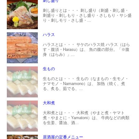
刺し盛り
刺し盛りとは・・・ 刺し盛り（刺盛・刺し盛・
刺盛り・刺しもり・さし盛り・さしもり・サシ盛
り・刺しモリ・さし盛・...
ハラス
ハラスとは・・・ サケのハラス焼 ハラス（はら
す・腹須・Harasu）は、 魚の腹の部分。「※腹
身（はらみ）」...
生もの
生ものとは・・・ 生もの（なまもの・生モノ・
ナマモノ・Namamono）は、 加熱（焼く、煮
る、炙る、茹でる、...
大和煮
大和煮とは・・・ 大和煮（やまと煮・ヤマト
煮・やまとに・Yamatoni）は、 牛肉などの肉類
を生姜、醤油、酒...
居酒屋の定番メニュー