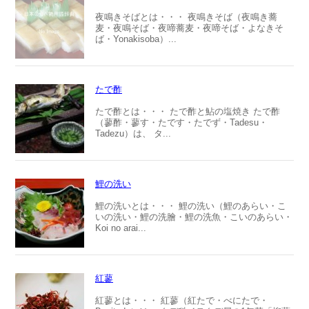
夜鳴きそばとは・・・ 夜鳴きそば（夜鳴き蕎
麦・夜鳴そば・夜啼蕎麦・夜啼そば・よなきそ
ば・Yonakisoba）...
たで酢
たで酢とは・・・ たで酢と鮎の塩焼き たで酢
（蓼酢・蓼す・たです・たでず・Tadesu・
Tadezu）は、 タ...
鯉の洗い
鯉の洗いとは・・・ 鯉の洗い（鯉のあらい・こ
いの洗い・鯉の洗膾・鯉の洗魚・こいのあらい・
Koi no arai...
紅蓼
紅蓼とは・・・ 紅蓼（紅たで・べにたで・