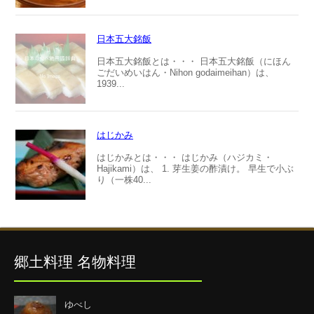
日本五大銘飯
日本五大銘飯とは・・・ 日本五大銘飯（にほん
ごだいめいはん・Nihon godaimeihan）は、
1939...
はじかみ
はじかみとは・・・ はじかみ（ハジカミ・
Hajikami）は、 1. 芽生姜の酢漬け。 早生で小ぶ
り（一株40...
郷土料理 名物料理
ゆべし