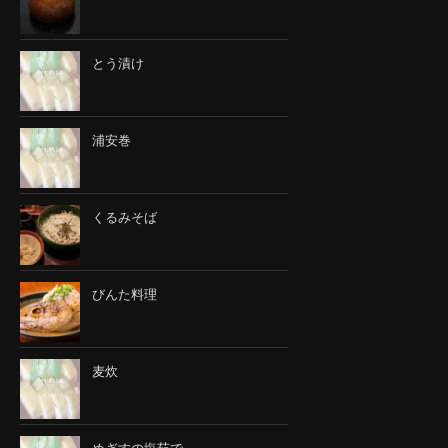
とう漬け
浦安巻
くるみそば
びんた料理
麦炊