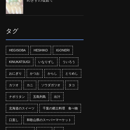
めぎすの塩茹で
タグ
HEGISOBA
HESHIKO
IGONERI
KINUKATSUGI
いなりずし
ういろう
おにぎり
かつお
からし
とりめし
カツオ
カニ
ソウダガツオ
タコ
ナポリタン
五島列島
出汁
北海道のスイーツ
千葉の郷土料理 食べ物
口直し
和歌山県のスーパーマーケット