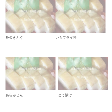
身欠きふぐ
いもフライ丼
あらみじん
とう漬け