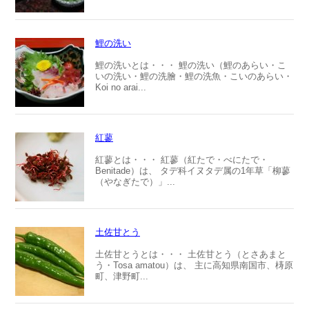
鯉の洗い
鯉の洗いとは・・・ 鯉の洗い（鯉のあらい・こ
いの洗い・鯉の洗膾・鯉の洗魚・こいのあらい・
Koi no arai...
紅蓼
紅蓼とは・・・ 紅蓼（紅たで・べにたで・
Benitade）は、 タデ科イヌタデ属の1年草「柳蓼
（やなぎたで）」...
土佐甘とう
土佐甘とうとは・・・ 土佐甘とう（とさあまと
う・Tosa amatou）は、 主に高知県南国市、梼原
町、津野町...