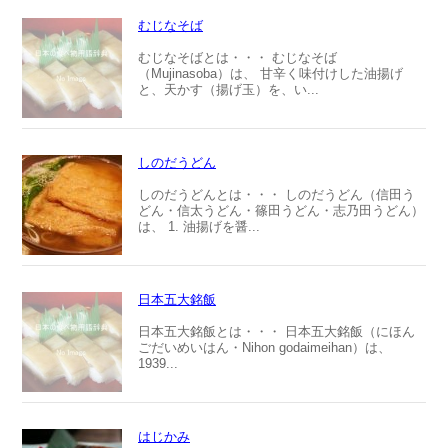
むじなそば
むじなそばとは・・・ むじなそば
（Mujinasoba）は、 甘辛く味付けした油揚げ
と、天かす（揚げ玉）を、い...
しのだうどん
しのだうどんとは・・・ しのだうどん（信田う
どん・信太うどん・篠田うどん・志乃田うどん）
は、 1. 油揚げを醤...
日本五大銘飯
日本五大銘飯とは・・・ 日本五大銘飯（にほん
ごだいめいはん・Nihon godaimeihan）は、
1939...
はじかみ