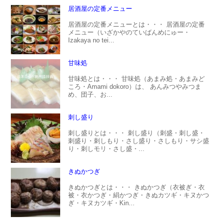
居酒屋の定番メニュー
居酒屋の定番メニューとは・・・ 居酒屋の定番
メニュー（いざかやのていばんめにゅー・
Izakaya no tei...
甘味処
甘味処とは・・・ 甘味処（あまみ処・あまみど
ころ・Amami dokoro）は、 あんみつやみつま
め、団子、お...
刺し盛り
刺し盛りとは・・・ 刺し盛り（刺盛・刺し盛・
刺盛り・刺しもり・さし盛り・さしもり・サシ盛
り・刺しモリ・さし盛・...
きぬかつぎ
きぬかつぎとは・・・ きぬかつぎ（衣被ぎ・衣
被・衣かつぎ・絹かつぎ・きぬカツギ・キヌかつ
ぎ・キヌカツギ・Kin...