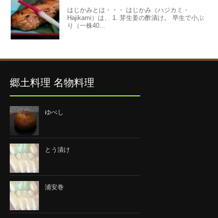
はじかみとは・・・ はじかみ（ハジカミ・
Hajikami）は、 1. 芽生姜の酢漬け。 早生で小ぶ
り（一株40...
郷土料理 名物料理
ゆべし
とう漬け
浦安巻