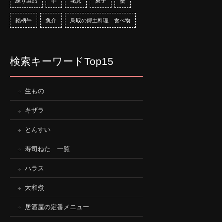
練り製品
芋
花見
菓子
蟹
銘柄牛
魚介
鳥取の郷土料理 食べ物
検索キーワードTop15
生もの
キザラ
とんすい
寿司ねた 一覧
ハラス
大和煮
居酒屋の定番メニュー