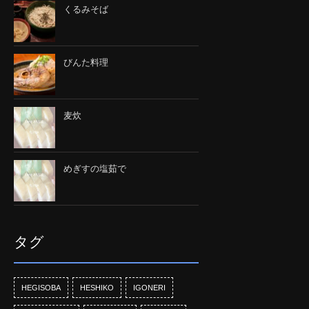
くるみそば
びんた料理
麦炊
めぎすの塩茹で
タグ
HEGISOBA
HESHIKO
IGONERI