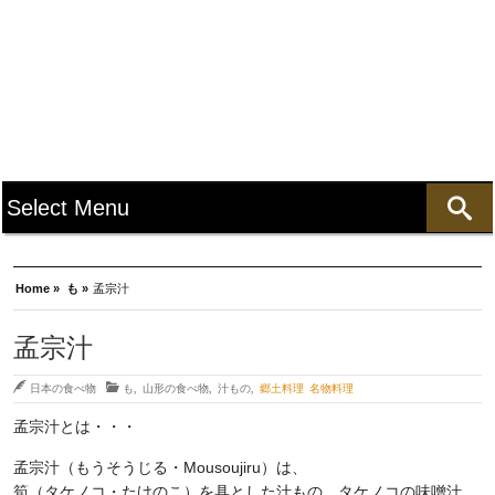
Home »
も »
孟宗汁
孟宗汁
日本の食べ物
も
,
山形の食べ物
,
汁もの
,
郷土料理 名物料理
孟宗汁とは・・・
孟宗汁（もうそうじる・Mousoujiru）は、
筍（タケノコ・たけのこ）を具とした汁もの。タケノコの味噌汁。