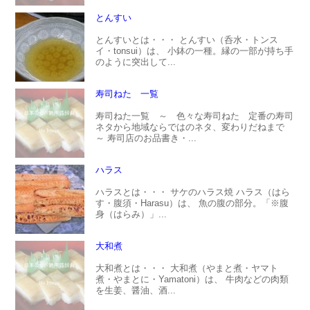
とんすい
とんすいとは・・・ とんすい（呑水・トンス
イ・tonsui）は、 小鉢の一種。縁の一部が持ち手
のように突出して...
寿司ねた 一覧
寿司ねた一覧 ～ 色々な寿司ねた 定番の寿司
ネタから地域ならではのネタ、変わりだねまで
～ 寿司店のお品書き・...
ハラス
ハラスとは・・・ サケのハラス焼 ハラス（はら
す・腹須・Harasu）は、 魚の腹の部分。「※腹
身（はらみ）」...
大和煮
大和煮とは・・・ 大和煮（やまと煮・ヤマト
煮・やまとに・Yamatoni）は、 牛肉などの肉類
を生姜、醤油、酒...