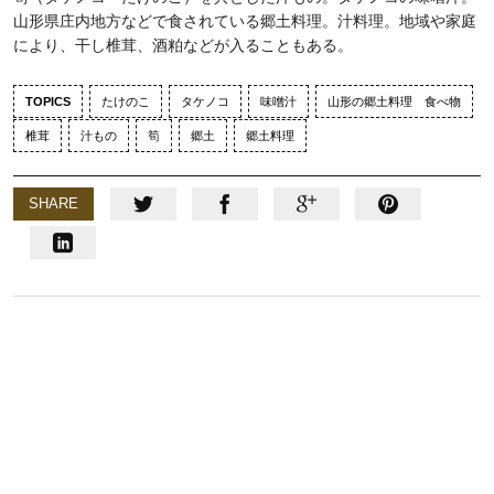
山形県庄内地方などで食されている郷土料理。汁料理。地域や家庭
により、干し椎茸、酒粕などが入ることもある。
TOPICS
たけのこ
タケノコ
味噌汁
山形の郷土料理 食べ物
椎茸
汁もの
筍
郷土
郷土料理
SHARE