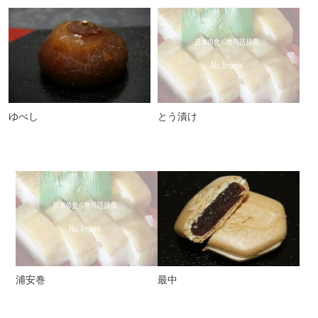
ゆべし
とう漬け
浦安巻
最中