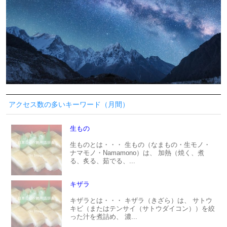
アクセス数の多いキーワード（月間）
生もの
生ものとは・・・ 生もの（なまもの・生モノ・
ナマモノ・Namamono）は、 加熱（焼く、煮
る、炙る、茹でる、...
キザラ
キザラとは・・・ キザラ（きざら）は、 サトウ
キビ（またはテンサイ（サトウダイコン））を絞
った汁を煮詰め、 濃...