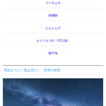
フーチムチ
味噌餅
とんとん汁
もりぐちづけ（守口漬）
柚子塩
死ぬまでに一度は見たい 世界の絶景