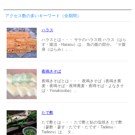
アクセス数の多いキーワード（全期間）
ハラス
ハラスとは・・・ サケのハラス焼 ハラス（はら
す・腹須・Harasu）は、 魚の腹の部分。「※腹
身（はらみ）」...
夜鳴きそば
夜鳴きそばとは・・・ 夜鳴きそば（夜鳴き蕎
麦・夜鳴そば・夜啼蕎麦・夜啼そば・よなきそ
ば・Yonakisoba）...
たで酢
たで酢とは・・・ たで酢と鮎の塩焼き たで酢
（蓼酢・蓼す・たです・たでず・Tadesu・
Tadezu）は、 タ...