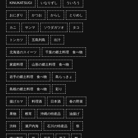
KINUKATSUGI
いなりずし
ういろう
おにぎり
かつお
からし
とりめし
カニ
サンマ
ソウダガツオ
タコ
トンカツ
五島列島
出汁
北海道のスイーツ
千葉の郷土料理 食べ物
家庭料理
山形の郷土料理 食べ物
岩手の郷土料理 食べ物
島らっきょ
島根の郷土料理 食べ物
彩り
揚げカマ
料理酒
日本酒
春の野菜
果物
椎茸
沖縄の特産品
油揚げ
渋柿
瀬戸内海
石川の特産品
祭