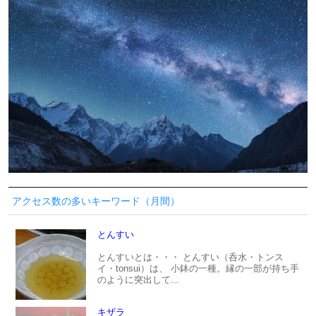
アクセス数の多いキーワード（月間）
とんすい
とんすいとは・・・ とんすい（呑水・トンス
イ・tonsui）は、 小鉢の一種。縁の一部が持ち手
のように突出して...
キザラ