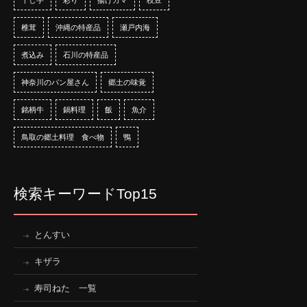
椎茸
沖縄の特産品
瀬戸内海
煮込み
石川の特産品
神奈川のパン屋さん
郷土の味覚
銘柄牛
鍋料理
飯
魚介
鳥取の郷土料理 食べ物
鴨
検索キーワードTop15
とんすい
キザラ
寿司ねた 一覧