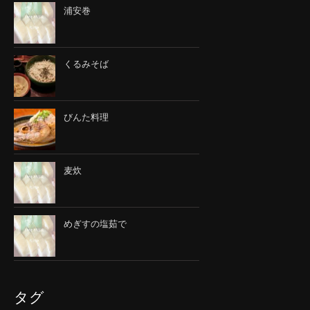
浦安巻
くるみそば
びんた料理
麦炊
めぎすの塩茹で
タグ