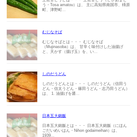
う・Tosa amatou）は、 主に高知県南国市、梼原
町、津野町...
むじなそば
むじなそばとは・・・ むじなそば
（Mujinasoba）は、 甘辛く味付けした油揚げ
と、天かす（揚げ玉）を、い...
しのだうどん
しのだうどんとは・・・ しのだうどん（信田う
どん・信太うどん・篠田うどん・志乃田うどん）
は、 1. 油揚げを醤...
日本五大銘飯
日本五大銘飯とは・・・ 日本五大銘飯（にほん
ごだいめいはん・Nihon godaimeihan）は、
1939...