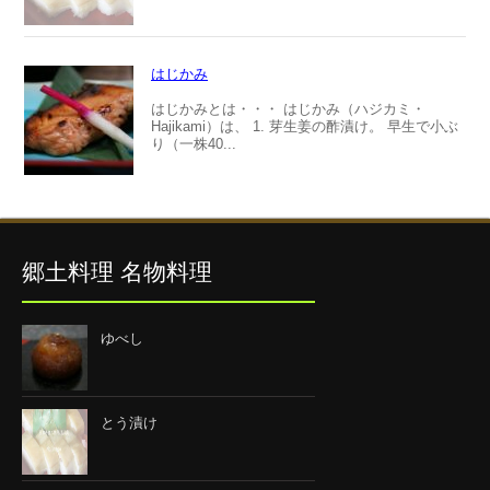
はじかみ
はじかみとは・・・ はじかみ（ハジカミ・
Hajikami）は、 1. 芽生姜の酢漬け。 早生で小ぶ
り（一株40...
郷土料理 名物料理
ゆべし
とう漬け