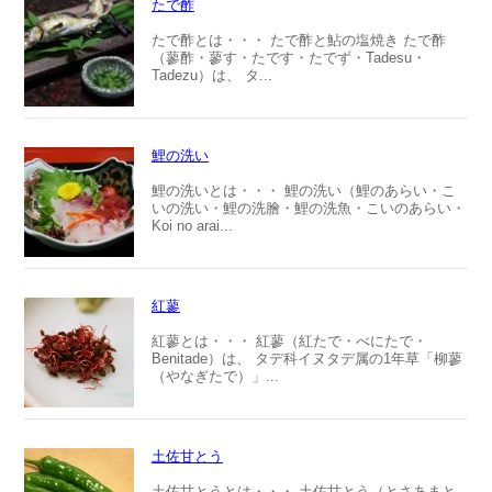
たで酢
たで酢とは・・・ たで酢と鮎の塩焼き たで酢
（蓼酢・蓼す・たです・たでず・Tadesu・
Tadezu）は、 タ...
鯉の洗い
鯉の洗いとは・・・ 鯉の洗い（鯉のあらい・こ
いの洗い・鯉の洗膾・鯉の洗魚・こいのあらい・
Koi no arai...
紅蓼
紅蓼とは・・・ 紅蓼（紅たで・べにたで・
Benitade）は、 タデ科イヌタデ属の1年草「柳蓼
（やなぎたで）」...
土佐甘とう
土佐甘とうとは・・・ 土佐甘とう（とさあまと