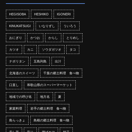
HEGISOBA
HESHIKO
IGONERI
KINUKATSUGI
いなりずし
ういろう
おにぎり
かつお
からし
とりめし
カツオ
カニ
ソウダガツオ
タコ
ナポリタン
五島列島
出汁
北海道のスイーツ
千葉の郷土料理 食べ物
口直し
和歌山県のスーパーマーケット
地域での呼び名
地方名
夏
家庭料理
岩手の郷土料理 食べ物
島らっきょ
島根の郷土料理 食べ物
干し芋
彩り
揚げカマ
枝豆