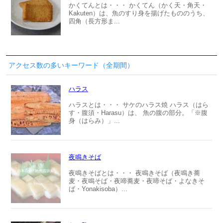
かくてんとは・・・ かくてん（かく天・角天・
Kakuten）は、魚のすり身を揚げたもののうち、
四角（長方形ま...
アクセス数の多いキーワード（全期間）
ハラス
ハラスとは・・・ サケのハラス焼 ハラス（はら
す・腹須・Harasu）は、 魚の腹の部分。「※腹
身（はらみ）」...
夜鳴きそば
夜鳴きそばとは・・・ 夜鳴きそば（夜鳴き蕎
麦・夜鳴そば・夜啼蕎麦・夜啼そば・よなきそ
ば・Yonakisoba）...