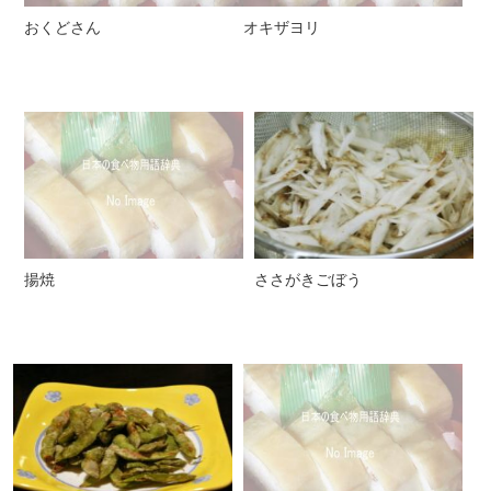
おくどさん
オキザヨリ
揚焼
ささがきごぼう