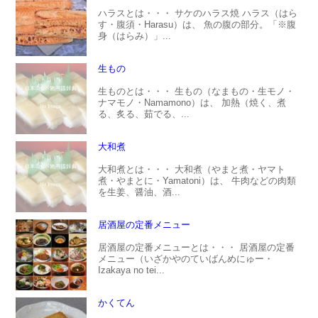
ハラスとは・・・ サケのハラス焼 ハラス（はら
す・腹須・Harasu）は、 魚の腹の部分。「※腹
身（はらみ）」...
生もの
生ものとは・・・ 生もの（なまもの・生モノ・
ナマモノ・Namamono）は、 加熱（焼く、煮
る、炙る、茹でる、...
大和煮
大和煮とは・・・ 大和煮（やまと煮・ヤマト
煮・やまとに・Yamatoni）は、 牛肉などの肉類
を生姜、醤油、酒...
居酒屋の定番メニュー
居酒屋の定番メニューとは・・・ 居酒屋の定番
メニュー（いざかやのていばんめにゅー・
Izakaya no tei...
かくてん