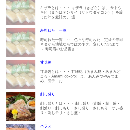
キザラとは・・・ キザラ（きざら）は、 サトウ
キビ（またはテンサイ（サトウダイコン））を絞
った汁を煮詰め、 濃...
寿司ねた 一覧
寿司ねた一覧 ～ 色々な寿司ねた 定番の寿司
ネタから地域ならではのネタ、変わりだねまで
～ 寿司店のお品書き・...
甘味処
甘味処とは・・・ 甘味処（あまみ処・あまみど
ころ・Amami dokoro）は、 あんみつやみつま
め、団子、お...
刺し盛り
刺し盛りとは・・・ 刺し盛り（刺盛・刺し盛・
刺盛り・刺しもり・さし盛り・さしもり・サシ盛
り・刺しモリ・さし盛・...
ハラス