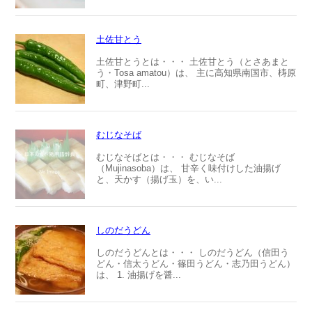
土佐甘とう
土佐甘とうとは・・・ 土佐甘とう（とさあまと
う・Tosa amatou）は、 主に高知県南国市、梼原
町、津野町...
むじなそば
むじなそばとは・・・ むじなそば
（Mujinasoba）は、 甘辛く味付けした油揚げ
と、天かす（揚げ玉）を、い...
しのだうどん
しのだうどんとは・・・ しのだうどん（信田う
どん・信太うどん・篠田うどん・志乃田うどん）
は、 1. 油揚げを醤...