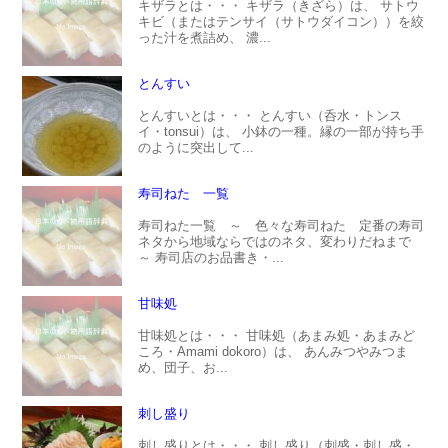
キザラとは・・・ キザラ（きざら）は、 サトウ
キビ（またはテンサイ（サトウダイコン））を絞
った汁を煮詰め、 濃...
とんすい
とんすいとは・・・ とんすい（呑水・トンス
イ・tonsui）は、 小鉢の一種。縁の一部が持ち手
のように突出して...
寿司ねた 一覧
寿司ねた一覧 ～ 色々な寿司ねた 定番の寿司
ネタから地域ならではのネタ、変わりだねまで
～ 寿司店のお品書き・...
甘味処
甘味処とは・・・ 甘味処（あまみ処・あまみど
ころ・Amami dokoro）は、 あんみつやみつま
め、団子、お...
刺し盛り
刺し盛りとは・・・ 刺し盛り（刺盛・刺し盛・