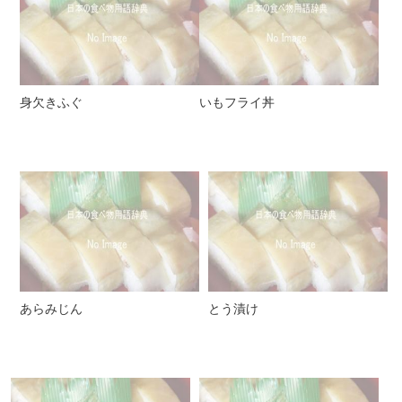
身欠きふぐ
いもフライ丼
あらみじん
とう漬け