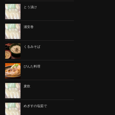
とう漬け
浦安巻
くるみそば
びんた料理
麦炊
めぎすの塩茹で