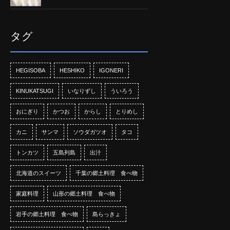
タグ
HEGISOBA
HESHIKO
IGONERI
KINUKATSUGI
いなりずし
ういろう
おにぎり
かつお
からし
とりめし
カニ
サンマ
ソウダガツオ
タコ
トンカツ
五島列島
出汁
北海道のスイーツ
千葉の郷土料理 食べ物
家庭料理
山形の郷土料理 食べ物
岩手の郷土料理 食べ物
島らっきょ