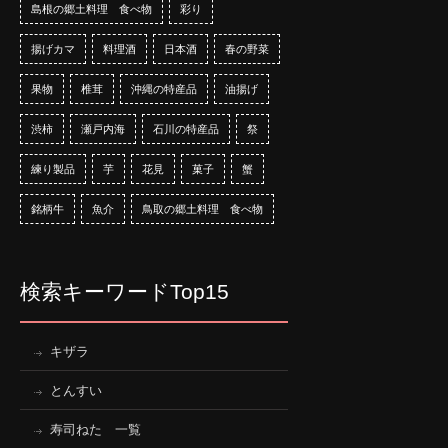
島根の郷土料理 食べ物
彩り
揚げカマ
料理酒
日本酒
春の野菜
果物
椎茸
沖縄の特産品
油揚げ
渋柿
瀬戸内海
石川の特産品
祭
練り製品
芋
花見
菓子
蟹
銘柄牛
魚介
鳥取の郷土料理 食べ物
検索キーワードTop15
キザラ
とんすい
寿司ねた 一覧