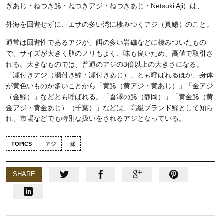
きあじ・ねつき鯵・ねつきアジ・ねつきあじ・Netsuki Aji）は、
外海を回遊せずに、エサの多い湾に棲みつくアジ（真鯵）のこと。
通常は回遊性であるアジが、餌の多い岩礁などに棲みついたもの
で、サイズが大きく脂のノリもよく、味も良いため、高値で取引さ
れる。大きなものでは、普通のアジの3倍以上の大きさになる。
「瀬付きアジ（瀬付き鯵・瀬付きあじ）」とも呼ばれるほか、身体
が黄色いものが多いことから「黄鯵（黄アジ・黄あじ）」「金アジ
（金鯵）」などとも呼ばれる。「倉澤の鯵（静岡）」「黄金鯵（黄
金アジ・黄金あじ）（千葉）」などは、高級ブランド鯵として知ら
れ、市場などでも特別な扱いをされるアジとなっている。
TOPICS
アジ
鯵
SHARE