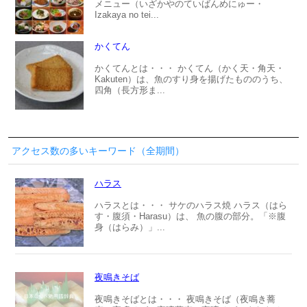
メニュー（いざかやのていばんめにゅー・
Izakaya no tei...
かくてん
かくてんとは・・・ かくてん（かく天・角天・
Kakuten）は、魚のすり身を揚げたもののうち、
四角（長方形ま...
アクセス数の多いキーワード（全期間）
ハラス
ハラスとは・・・ サケのハラス焼 ハラス（はら
す・腹須・Harasu）は、 魚の腹の部分。「※腹
身（はらみ）」...
夜鳴きそば
夜鳴きそばとは・・・ 夜鳴きそば（夜鳴き蕎