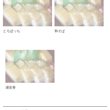
とろぼっち
和そば
浦安巻