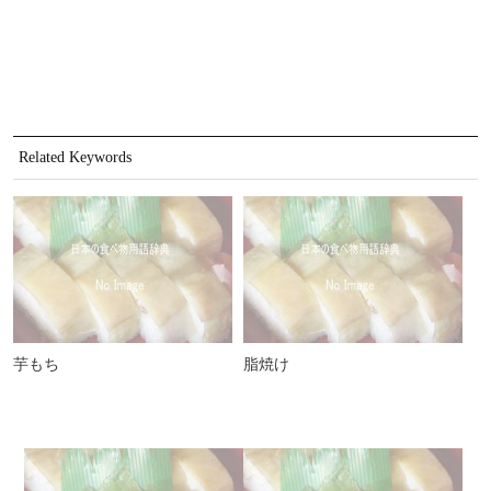
Related Keywords
芋もち
脂焼け