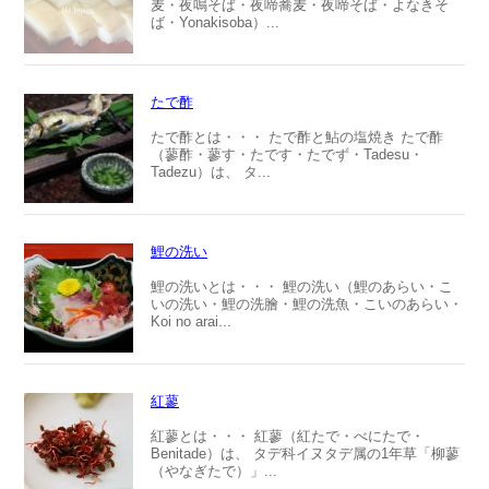
麦・夜鳴そば・夜啼蕎麦・夜啼そば・よなきそ
ば・Yonakisoba）...
たで酢
たで酢とは・・・ たで酢と鮎の塩焼き たで酢
（蓼酢・蓼す・たです・たでず・Tadesu・
Tadezu）は、 タ...
鯉の洗い
鯉の洗いとは・・・ 鯉の洗い（鯉のあらい・こ
いの洗い・鯉の洗膾・鯉の洗魚・こいのあらい・
Koi no arai...
紅蓼
紅蓼とは・・・ 紅蓼（紅たで・べにたで・
Benitade）は、 タデ科イヌタデ属の1年草「柳蓼
（やなぎたで）」...