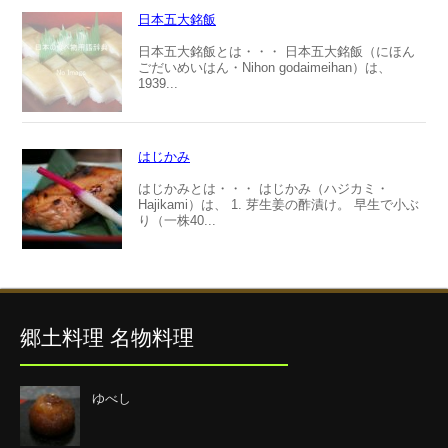
日本五大銘飯
日本五大銘飯とは・・・ 日本五大銘飯（にほん
ごだいめいはん・Nihon godaimeihan）は、
1939...
はじかみ
はじかみとは・・・ はじかみ（ハジカミ・
Hajikami）は、 1. 芽生姜の酢漬け。 早生で小ぶ
り（一株40...
郷土料理 名物料理
ゆべし