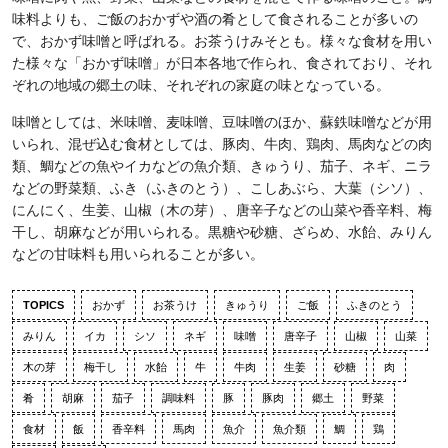
味料よりも、ご飯のおかずや酒の肴として食されることが多いの
で、おかず味噌と呼ばれる。お茶うけみそとも。様々な食材を用い
た様々な「おかず味噌」が日本各地で作られ、食されており、それ
ぞれの地域の郷土の味、それぞれの家庭の味となっている。
味噌としては、米味噌、麦味噌、豆味噌のほか、蘇鉄味噌などが用
いられ、混ぜ込む食材としては、豚肉、牛肉、鶏肉、馬肉などの肉
類、鯛などの魚やイカなどの魚介類、きゅうり、茄子、ネギ、ニラ
などの野菜類、ふき（ふきのとう）、こしあぶら、大葉（シソ）、
にんにく、生姜、山椒（木の芽）、唐辛子などの山菜や香辛料、梅
干し、胡麻などが用いられる。黒糖や砂糖、ざらめ、水飴、みりん
などの甘味料も用いられることが多い。
TOPICS
おかず
お茶うけ
きゅうり
ご飯
ふきのとう
みりん
イカ
シソ
ネギ
味噌
唐辛子
山椒
山菜
木の芽
梅干し
水飴
牛
牛肉
生姜
砂糖
肉
肴
胡麻
茄子
調味料
豚
豚肉
郷土
野菜
食材
飯
香辛料
馬肉
魚介
魚介類
鯛
鶏