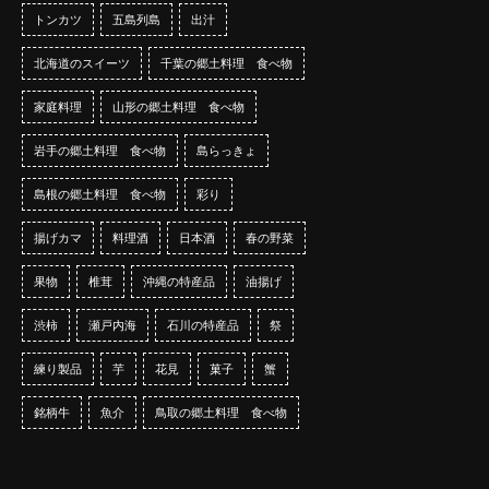
トンカツ
五島列島
出汁
北海道のスイーツ
千葉の郷土料理 食べ物
家庭料理
山形の郷土料理 食べ物
岩手の郷土料理 食べ物
島らっきょ
島根の郷土料理 食べ物
彩り
揚げカマ
料理酒
日本酒
春の野菜
果物
椎茸
沖縄の特産品
油揚げ
渋柿
瀬戸内海
石川の特産品
祭
練り製品
芋
花見
菓子
蟹
銘柄牛
魚介
鳥取の郷土料理 食べ物