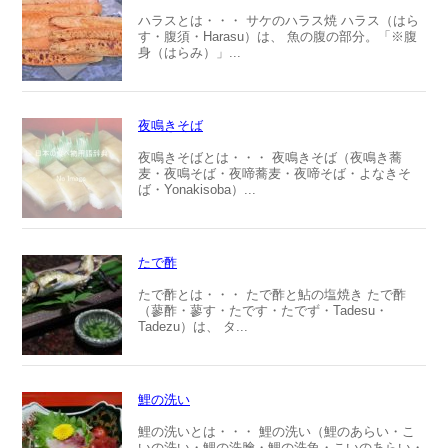
ハラスとは・・・ サケのハラス焼 ハラス（はら
す・腹須・Harasu）は、 魚の腹の部分。「※腹
身（はらみ）」...
夜鳴きそば
夜鳴きそばとは・・・ 夜鳴きそば（夜鳴き蕎
麦・夜鳴そば・夜啼蕎麦・夜啼そば・よなきそ
ば・Yonakisoba）...
たで酢
たで酢とは・・・ たで酢と鮎の塩焼き たで酢
（蓼酢・蓼す・たです・たでず・Tadesu・
Tadezu）は、 タ...
鯉の洗い
鯉の洗いとは・・・ 鯉の洗い（鯉のあらい・こ
いの洗い・鯉の洗膾・鯉の洗魚・こいのあらい・