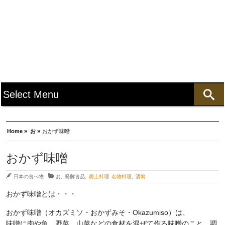
Home »
お »
おかず味噌
おかず味噌
日本の食べ物
お
,
発酵食品
,
郷土料理 名物料理
,
酒肴
おかず味噌とは・・・
おかず味噌（オカズミソ・おかずみそ・Okazumiso）は、
味噌に肉や魚、野菜、山菜などの食材を混ぜて作る味噌のこと。調