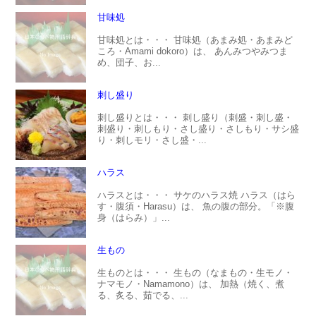
甘味処
甘味処とは・・・ 甘味処（あまみ処・あまみど
ころ・Amami dokoro）は、 あんみつやみつま
め、団子、お...
刺し盛り
刺し盛りとは・・・ 刺し盛り（刺盛・刺し盛・
刺盛り・刺しもり・さし盛り・さしもり・サシ盛
り・刺しモリ・さし盛・...
ハラス
ハラスとは・・・ サケのハラス焼 ハラス（はら
す・腹須・Harasu）は、 魚の腹の部分。「※腹
身（はらみ）」...
生もの
生ものとは・・・ 生もの（なまもの・生モノ・
ナマモノ・Namamono）は、 加熱（焼く、煮
る、炙る、茹でる、...