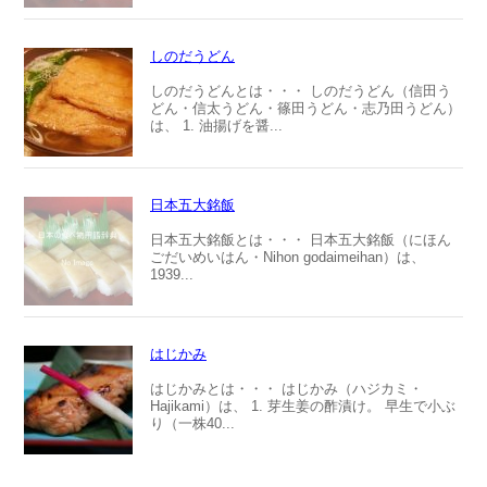
しのだうどん
しのだうどんとは・・・ しのだうどん（信田う
どん・信太うどん・篠田うどん・志乃田うどん）
は、 1. 油揚げを醤...
日本五大銘飯
日本五大銘飯とは・・・ 日本五大銘飯（にほん
ごだいめいはん・Nihon godaimeihan）は、
1939...
はじかみ
はじかみとは・・・ はじかみ（ハジカミ・
Hajikami）は、 1. 芽生姜の酢漬け。 早生で小ぶ
り（一株40...