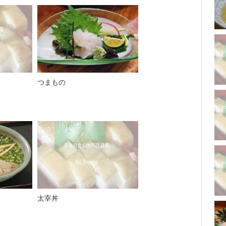
つまもの
太宰丼