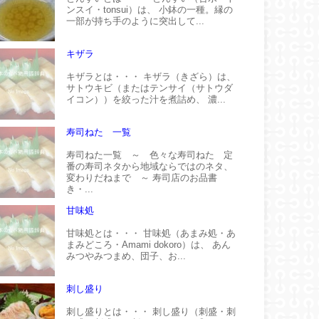
ンスイ・tonsui）は、 小鉢の一種。縁の
一部が持ち手のように突出して...
キザラ
キザラとは・・・ キザラ（きざら）は、
サトウキビ（またはテンサイ（サトウダ
イコン））を絞った汁を煮詰め、 濃...
寿司ねた 一覧
寿司ねた一覧 ～ 色々な寿司ねた 定
番の寿司ネタから地域ならではのネタ、
変わりだねまで ～ 寿司店のお品書
き・...
甘味処
甘味処とは・・・ 甘味処（あまみ処・あ
まみどころ・Amami dokoro）は、 あん
みつやみつまめ、団子、お...
刺し盛り
刺し盛りとは・・・ 刺し盛り（刺盛・刺