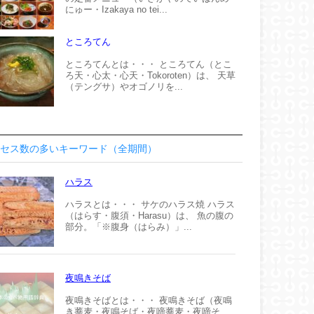
にゅー・Izakaya no tei...
ところてん
ところてんとは・・・ ところてん（とこ
ろ天・心太・心天・Tokoroten）は、 天草
（テングサ）やオゴノリを...
セス数の多いキーワード（全期間）
ハラス
ハラスとは・・・ サケのハラス焼 ハラス
（はらす・腹須・Harasu）は、 魚の腹の
部分。「※腹身（はらみ）」...
夜鳴きそば
夜鳴きそばとは・・・ 夜鳴きそば（夜鳴
き蕎麦・夜鳴そば・夜啼蕎麦・夜啼そ