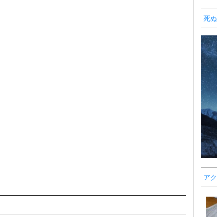
死ぬ
アク