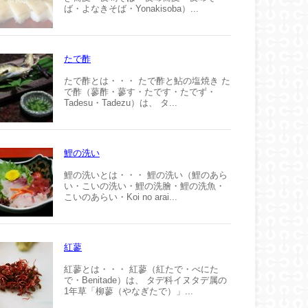
ば・よなきそば・Yonakisoba）...
たで酢
たで酢とは・・・ たで酢と鮎の塩焼き た
で酢（蓼酢・蓼す・たです・たでず・
Tadesu・Tadezu）は、 タ...
鯉の洗い
鯉の洗いとは・・・ 鯉の洗い（鯉のあら
い・こいの洗い・鯉の洗膾・鯉の洗魚・
こいのあらい・Koi no arai...
紅蓼
紅蓼とは・・・ 紅蓼（紅たで・べにた
で・Benitade）は、 タデ科イヌタデ属の
1年草「柳蓼（やなぎたで）」...