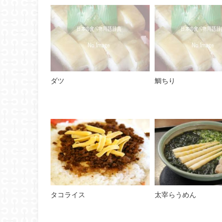
ダツ
鯛ちり
タコライス
太宰らうめん