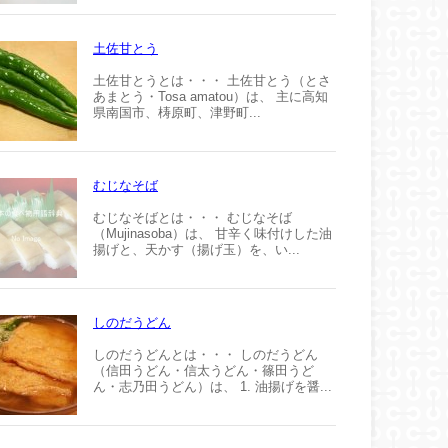
土佐甘とう
土佐甘とうとは・・・ 土佐甘とう（とさ
あまとう・Tosa amatou）は、 主に高知
県南国市、梼原町、津野町...
むじなそば
むじなそばとは・・・ むじなそば
（Mujinasoba）は、 甘辛く味付けした油
揚げと、天かす（揚げ玉）を、い...
しのだうどん
しのだうどんとは・・・ しのだうどん
（信田うどん・信太うどん・篠田うど
ん・志乃田うどん）は、 1. 油揚げを醤...