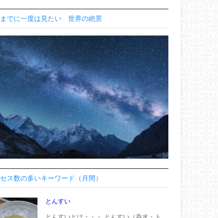
までに一度は見たい 世界の絶景
セス数の多いキーワード（月間）
とんすい
とんすいとは・・・ とんすい（呑水・ト