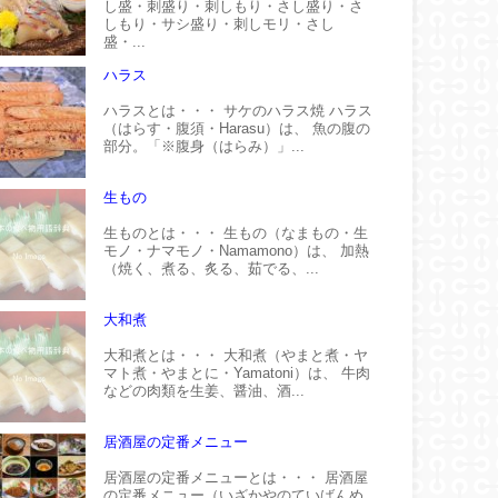
し盛・刺盛り・刺しもり・さし盛り・さ
しもり・サシ盛り・刺しモリ・さし
盛・...
ハラス
ハラスとは・・・ サケのハラス焼 ハラス
（はらす・腹須・Harasu）は、 魚の腹の
部分。「※腹身（はらみ）」...
生もの
生ものとは・・・ 生もの（なまもの・生
モノ・ナマモノ・Namamono）は、 加熱
（焼く、煮る、炙る、茹でる、...
大和煮
大和煮とは・・・ 大和煮（やまと煮・ヤ
マト煮・やまとに・Yamatoni）は、 牛肉
などの肉類を生姜、醤油、酒...
居酒屋の定番メニュー
居酒屋の定番メニューとは・・・ 居酒屋
の定番メニュー（いざかやのていばんめ