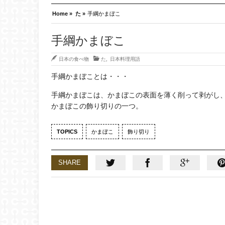
Home »
た »
手綱かまぼこ
手綱かまぼこ
日本の食べ物
た
,
日本料理用語
手綱かまぼことは・・・
手綱かまぼこは、かまぼこの表面を薄く削って剥がし
かまぼこの飾り切りの一つ。
TOPICS
かまぼこ
飾り切り
SHARE