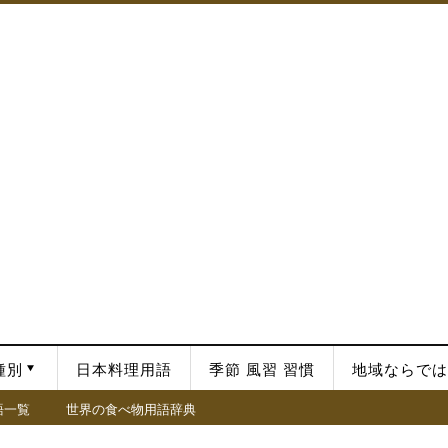
種別
日本料理用語
季節 風習 習慣
地域ならでは
語一覧
世界の食べ物用語辞典