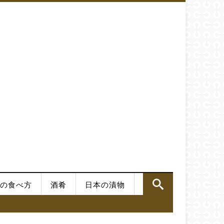
の食べ方
酒肴
日本の漬物