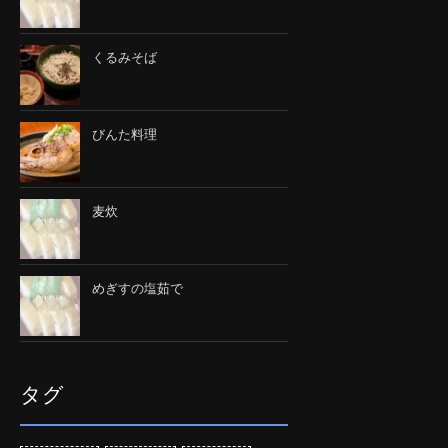
くるみそば
びんた料理
麦炊
めぎすの塩茹で
タグ