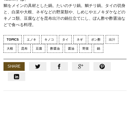
鯛をメインの具材とした鍋。たいのチリ鍋。鯛チリ鍋。タイの切身
と、白菜や大根、ネギなどの野菜類や、しめじやエノキダケなどの
キノコ類、豆腐などを昆布出汁の鍋仕立てにし、ぽん酢や酢醤油な
どで食べる料理。
TOPICS
エノキ
キノコ
タイ
ネギ
ポン酢
出汁
大根
昆布
豆腐
酢醤油
醤油
野菜
鍋
SHARE