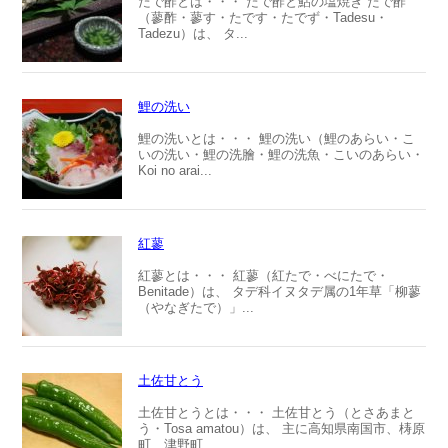
たで酢とは・・・ たで酢と鮎の塩焼き たで酢
（蓼酢・蓼す・たです・たでず・Tadesu・
Tadezu）は、 タ...
鯉の洗い
鯉の洗いとは・・・ 鯉の洗い（鯉のあらい・こ
いの洗い・鯉の洗膾・鯉の洗魚・こいのあらい・
Koi no arai...
紅蓼
紅蓼とは・・・ 紅蓼（紅たで・べにたで・
Benitade）は、 タデ科イヌタデ属の1年草「柳蓼
（やなぎたで）」...
土佐甘とう
土佐甘とうとは・・・ 土佐甘とう（とさあまと
う・Tosa amatou）は、 主に高知県南国市、梼原
町、津野町...