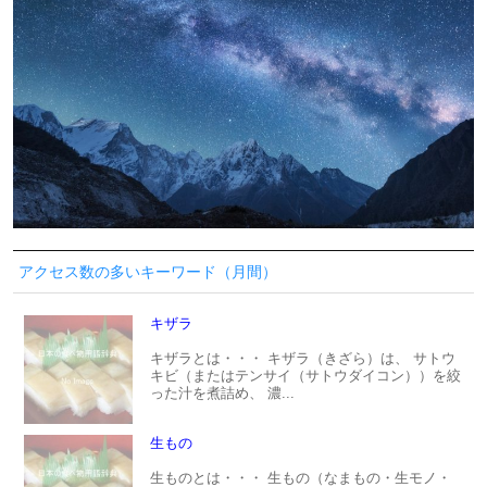
アクセス数の多いキーワード（月間）
キザラ
キザラとは・・・ キザラ（きざら）は、 サトウ
キビ（またはテンサイ（サトウダイコン））を絞
った汁を煮詰め、 濃...
生もの
生ものとは・・・ 生もの（なまもの・生モノ・