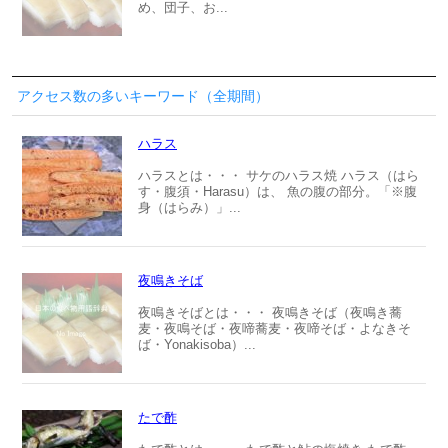
め、団子、お...
アクセス数の多いキーワード（全期間）
ハラス
ハラスとは・・・ サケのハラス焼 ハラス（はら
す・腹須・Harasu）は、 魚の腹の部分。「※腹
身（はらみ）」...
夜鳴きそば
夜鳴きそばとは・・・ 夜鳴きそば（夜鳴き蕎
麦・夜鳴そば・夜啼蕎麦・夜啼そば・よなきそ
ば・Yonakisoba）...
たで酢