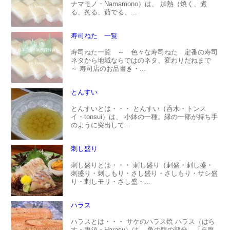
ナマモノ・Namamono）は、 加熱（焼く、煮
る、炙る、茹でる、...
寿司ねた 一覧
寿司ねた一覧 ～ 色々な寿司ねた 定番の寿司
ネタから地域ならではのネタ、変わりだねまで
～ 寿司店のお品書き・...
とんすい
とんすいとは・・・ とんすい（呑水・トンス
イ・tonsui）は、 小鉢の一種。縁の一部が持ち手
のように突出して...
刺し盛り
刺し盛りとは・・・ 刺し盛り（刺盛・刺し盛・
刺盛り・刺しもり・さし盛り・さしもり・サシ盛
り・刺しモリ・さし盛・...
ハラス
ハラスとは・・・ サケのハラス焼 ハラス（はら
す・腹須・Harasu）は、 魚の腹の部分。「※腹