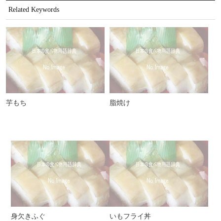
Related Keywords
芋もち
脂焼け
身欠きふぐ
いもフライ丼