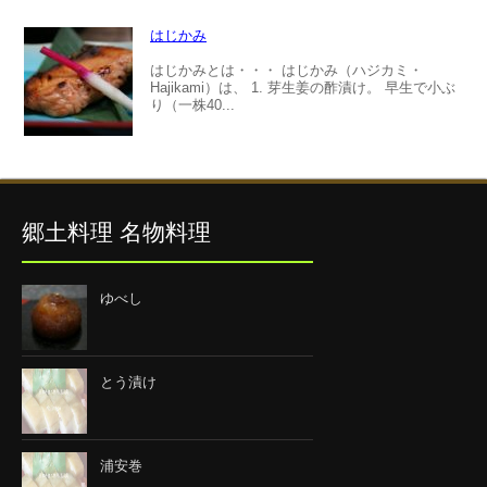
はじかみ
はじかみとは・・・ はじかみ（ハジカミ・
Hajikami）は、 1. 芽生姜の酢漬け。 早生で小ぶ
り（一株40...
郷土料理 名物料理
ゆべし
とう漬け
浦安巻