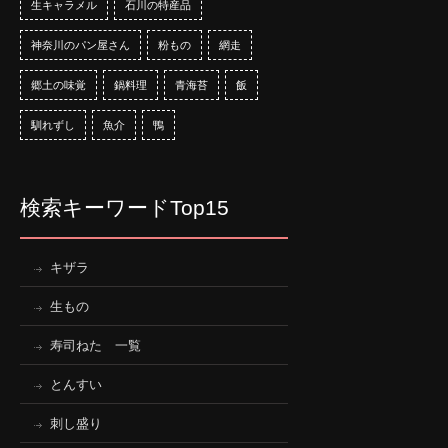
生キャラメル
石川の特産品
神奈川のパン屋さん
粉もの
網走
郷土の味覚
鍋料理
青海苔
飯
馴れずし
魚介
鴨
検索キーワードTop15
キザラ
生もの
寿司ねた 一覧
とんすい
刺し盛り