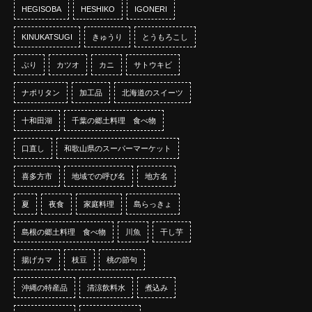
HEGISOBA
HESHIKO
IGONERI
KINUKATSUGI
きゅうり
とうもろこし
ぶり
カツオ
カニ
サトウキビ
ナポリタン
加工品
北海道のスイーツ
十和田湖
千葉の郷土料理 食べ物
口直し
和歌山県のスーパーマーケット
喜多方市
地域での呼び名
地方名
夏
夜食
家庭料理
島らっきょ
島根の郷土料理 食べ物
川魚
干し芋
揚げカマ
枝豆
桃の節句
沖縄の特産品
清涼飲料水
煮込み