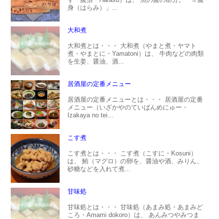
身（はらみ）」...
大和煮
大和煮とは・・・ 大和煮（やまと煮・ヤマト
煮・やまとに・Yamatoni）は、 牛肉などの肉類
を生姜、醤油、酒...
居酒屋の定番メニュー
居酒屋の定番メニューとは・・・ 居酒屋の定番
メニュー（いざかやのていばんめにゅー・
Izakaya no tei...
こす煮
こす煮とは・・・ こす煮（こすに・Kosuni）
は、 鮪（マグロ）の卵を、醤油や酒、みりん、
砂糖などを入れて煮...
甘味処
甘味処とは・・・ 甘味処（あまみ処・あまみど
ころ・Amami dokoro）は、 あんみつやみつま